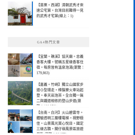
【苗栗。西湖】清朝武秀才崇
達公宅第。台灣目前難得一見
的武秀才宅第(線上：1)
GA4熱門文章
【宜蘭。礁溪】協天廟。忠義
香客大樓。號稱五星級香客住
宿。每房皆有溫泉泡湯(瀏覽：
179,863)
【嘉義。竹崎】獨立山國家步
道Ｏ型環走。樟腦寮火車站起
登。奉天岩泡茶。全台獨一無
二與鐵道相依的登山步道(瀏
覽：190,256)
【台南。白河】火山碧雲寺。
體驗透明三層樓電梯。視野極
佳。山景風光賞心悅目。國定
三級古蹟。關仔嶺風景區旅遊
景點(瀏覽：28,975)