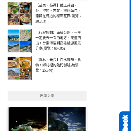
【苗栗。苑裡】鐵工莊園。
茶。空間。古琴。窯烤麵包。
隱藏在鄉道的秘密花園(瀏覽：
28,283)
【行程規劃】南橫公路。一生
一定要去一次的地方。東進西
出。台東海端到高雄桃源風景
分享(瀏覽：60,095)
【雲林。元長】白水咖啡。食
物。鄉村裡的熱門咖啡店(瀏
覽：25,340)
近期文章