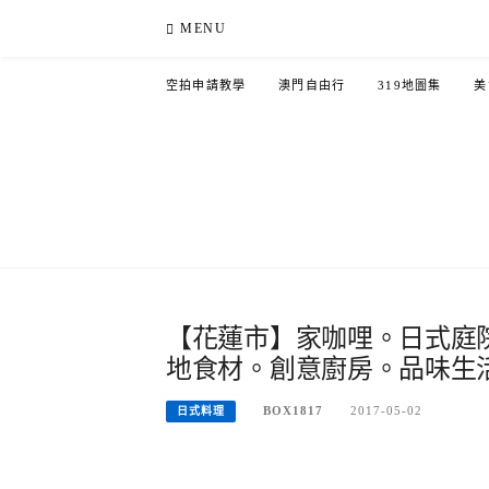
Skip
MENU
to
content
空拍申請教學
澳門自由行
319地圖集
美
【花蓮市】家咖哩。日式庭
地食材。創意廚房。品味生
BOX1817
2017-05-02
日式料理