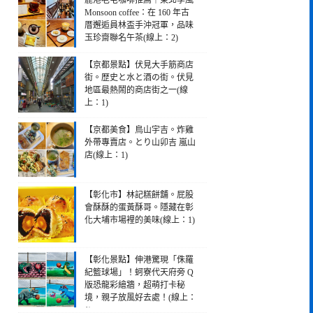
鹿港老宅咖啡推薦｜東北季風
Monsoon coffee：在 160 年古
厝邂逅員林盃手沖冠軍，品味
玉珍齋聯名午茶(線上：2)
【京都景點】伏見大手筋商店
街。歴史と水と酒の街。伏見
地區最熱鬧的商店街之一(線
上：1)
【京都美食】鳥山宇吉。炸雞
外帶專賣店。とり山卯吉 嵐山
店(線上：1)
【彰化市】林記糕餅舖。屁股
會酥酥的蛋黃酥哥。隱藏在彰
化大埔市場裡的美味(線上：1)
【彰化景點】伸港驚現「侏羅
紀籃球場」！蚵寮代天府旁 Q
版恐龍彩繪牆，超萌打卡秘
境，親子放風好去處！(線上：
1)