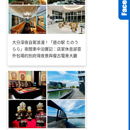
大分深夜自駕浪漫！「道の駅 たのう
らら」夜間車中泊實記：店家休息卻意
外包場的別府灣夜景與復古電車大廳