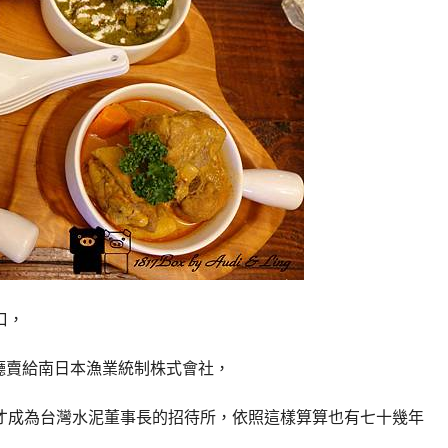
口，
蓮港廳賣給南日本漁業統制株式會社，
才成為台灣水泥董事長的招待所，依照這樣算算也有七十幾年