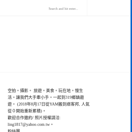
空拍。攝影。 旅遊。美食。玩在地。慢生
活。讓我們大手牽小手。一起到319鄉鎮遨
遊。 (2018年8月17日從YAM搬到痞客邦, 人氣
從０開始重新累積)。
歡迎合作邀約/ 照片授權請洽:
ling1817@yahoo.com.tw
。
粉絲團