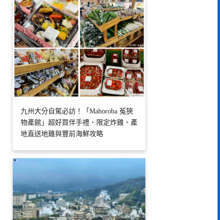
九州大分自駕必訪！「Mahoroba 菟狹
物產館」超好買伴手禮、限定炸雞、產
地直送地雞與豐前海鮮攻略