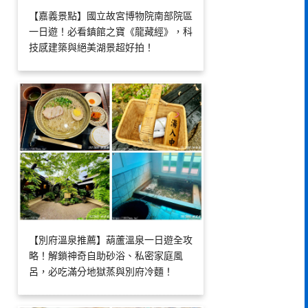
【嘉義景點】國立故宮博物院南部院區
一日遊！必看鎮館之寶《龍藏經》，科
技感建築與絕美湖景超好拍！
【別府溫泉推薦】葫蘆溫泉一日遊全攻
略！解鎖神奇自助砂浴、私密家庭風
呂，必吃滿分地獄蒸與別府冷麵！