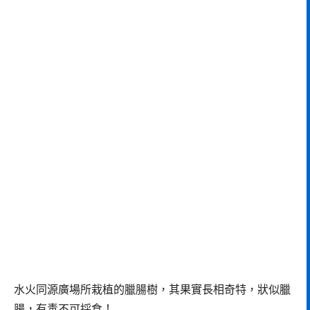
水火同源廣場所栽植的臘腸樹，其果實長相奇特，狀似臘
腸，有毒不可採食！