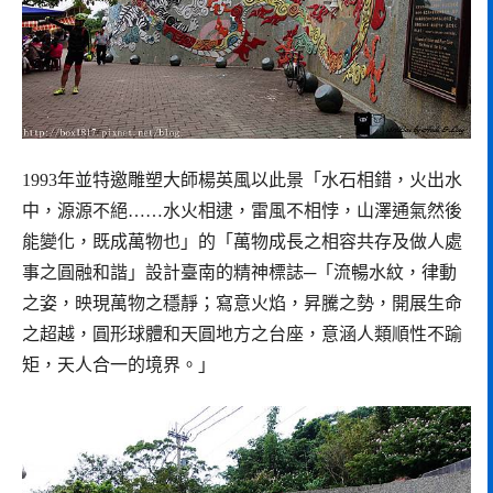
1993年並特邀雕塑大師楊英風以此景「水石相錯，火出水
中，源源不絕……水火相逮，雷風不相悖，山澤通氣然後
能變化，既成萬物也」的「萬物成長之相容共存及做人處
事之圓融和諧」設計臺南的精神標誌─「流暢水紋，律動
之姿，映現萬物之穩靜；寫意火焰，昇騰之勢，開展生命
之超越，圓形球體和天圓地方之台座，意涵人類順性不踰
矩，天人合一的境界。」