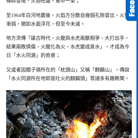
禪師發現，火勢旺盛，集中一束；
至1964年白河地震後，火焰方分散自幾個孔隙冒出，火勢
漸弱，猶如水面浮花，但至今未滅。
地方流傳「遠古時代，火龍與水虎兩獸相爭、大打出手，
結果兩敗俱傷，火龍化為火，水虎變成泉水」，才成為今
日「水火同源」的奇景；
又或者因關子嶺所在的「枕頭山」又稱「麒麟山」，傳說
「水火同源所在地即是吐火的麒麟頭」等諸多有趣軼聞。