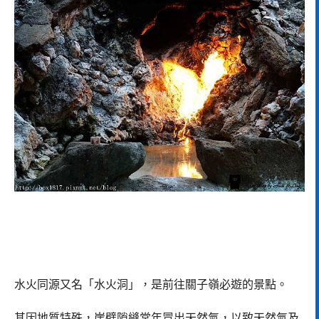
水火同源又名「水火洞」，是前往關子嶺必遊的景點。
其因地質特殊，崖壁隙縫常年冒出天然氣，以致天然氣及