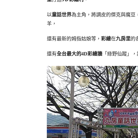
以
童話世界
為主角，將調皮的傑克與魔豆
羊，
還有最新的姆指姑娘等，
彩繪
在
九房里
的
還有
全台最大的4D彩繪牆
「綠野仙蹤」，