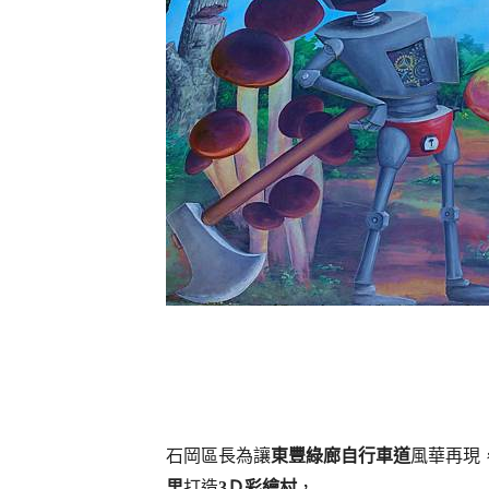
石岡區長為讓
東豐綠廊自行車道
風華再現
里
打造
3Ｄ彩繪村
，