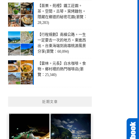
【苗栗。苑裡】鐵工莊園。
茶。空間。古琴。窯烤麵包。
隱藏在鄉道的秘密花園(瀏覽：
28,283)
【行程規劃】南橫公路。一生
一定要去一次的地方。東進西
出。台東海端到高雄桃源風景
分享(瀏覽：60,094)
【雲林。元長】白水咖啡。食
物。鄉村裡的熱門咖啡店(瀏
覽：25,340)
近期文章