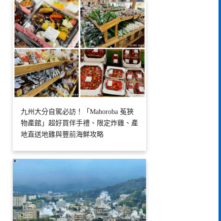
九州大分自駕必訪！「Mahoroba 菟狹
物產館」超好買伴手禮、限定炸雞、產
地直送地雞與豐前海鮮攻略