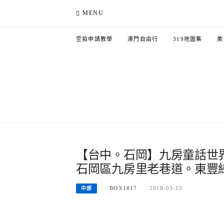
Skip
MENU
to
content
空拍申請教學
澳門自由行
319地圖集
美
【台中。石岡】九房童話世界
石岡區九房里老巷道。東豐
BOX1817
2018-03-15
中部