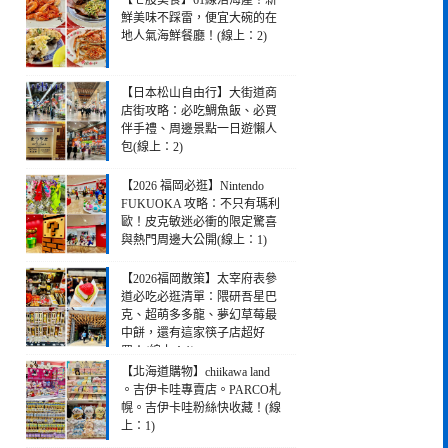
【七股美食】61線活海產！新
鮮美味不踩雷，便宜大碗的在
地人氣海鮮餐廳！(線上：2)
【日本松山自由行】大街道商
店街攻略：必吃鯛魚飯、必買
伴手禮、周邊景點一日遊懶人
包(線上：2)
【2026 福岡必逛】Nintendo
FUKUOKA 攻略：不只有瑪利
歐！皮克敏迷必衝的限定驚喜
與熱門周邊大公開(線上：1)
【2026福岡散策】太宰府表參
道必吃必逛清單：隈研吾星巴
克、超萌多多龍、夢幻草莓最
中餅，還有這家筷子店超好
買！(線上：1)
【北海道購物】chiikawa land
。吉伊卡哇專賣店。PARCO札
幌。吉伊卡哇粉絲快收藏！(線
上：1)