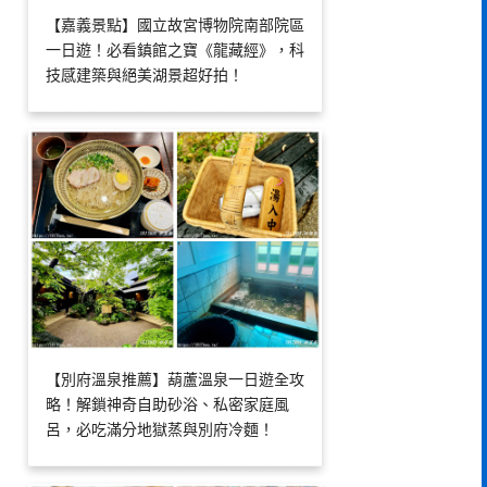
【嘉義景點】國立故宮博物院南部院區
一日遊！必看鎮館之寶《龍藏經》，科
技感建築與絕美湖景超好拍！
【別府溫泉推薦】葫蘆溫泉一日遊全攻
略！解鎖神奇自助砂浴、私密家庭風
呂，必吃滿分地獄蒸與別府冷麵！