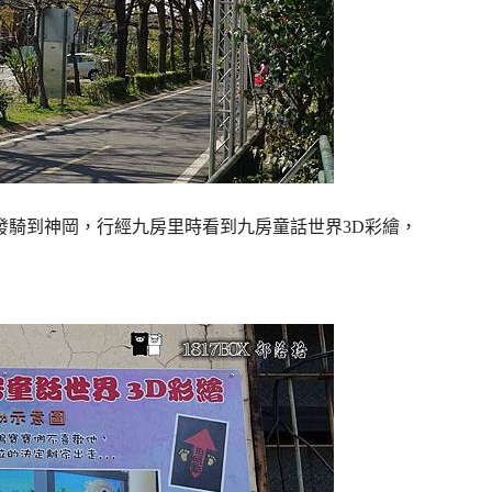
發騎到神岡，行經九房里時看到九房童話世界3D彩繪，