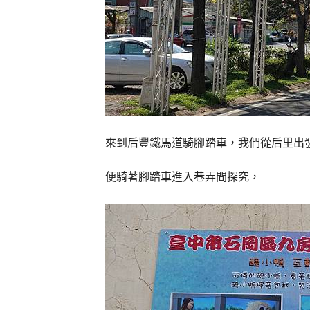
來到后豐鐵馬道騎腳踏車，我們從后里出
便騎著腳踏車進入巷弄間探究，