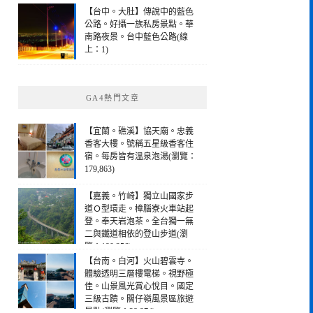
【台中。大肚】傳說中的藍色
公路。好攝一族私房景點。華
南路夜景。台中藍色公路(線
上：1)
GA4熱門文章
【宜蘭。礁溪】協天廟。忠義
香客大樓。號稱五星級香客住
宿。每房皆有溫泉泡湯(瀏覽：
179,863)
【嘉義。竹崎】獨立山國家步
道Ｏ型環走。樟腦寮火車站起
登。奉天岩泡茶。全台獨一無
二與鐵道相依的登山步道(瀏
覽：190,256)
【台南。白河】火山碧雲寺。
體驗透明三層樓電梯。視野極
佳。山景風光賞心悅目。國定
三級古蹟。關仔嶺風景區旅遊
景點(瀏覽：28,974)