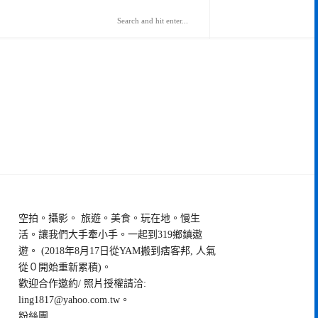
空拍。攝影。 旅遊。美食。玩在地。慢生
活。讓我們大手牽小手。一起到319鄉鎮遨
遊。 (2018年8月17日從YAM搬到痞客邦, 人氣
從０開始重新累積)。
歡迎合作邀約/ 照片授權請洽:
ling1817@yahoo.com.tw
。
粉絲團