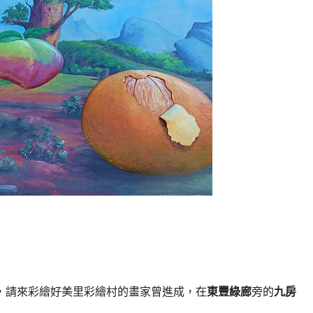
，請來彩繪好美里彩繪村的畫家曾進成，在
東豐綠廊
旁的
九房