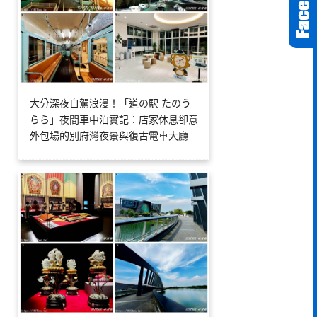
大分深夜自駕浪漫！「道の駅 たのう
らら」夜間車中泊實記：店家休息卻意
外包場的別府灣夜景與復古電車大廳