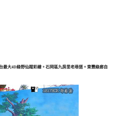
台最大4D綠野仙蹤彩繪。石岡區九房里老巷道。東豐綠廊自