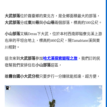
大武部落
位於霧臺鄉的東北方，是全鄉面積最大的部落，
大武部落
分成
東川巷
與
小山巷
兩個部落，標高約500公尺。
小山部落
又稱Derau下大武，位於本村西南即隘寮北溪上游
右岸的平坦台地上，標高約460公尺，隔Tamalriane溪與東
川相對。
這次來到
大武部落
參加
哈尤溪探索遊程之旅
，我們訂的民
宿幫我們安排住在
小山部落
這區，
離
霧台國小大武分校
只要步行一分鐘就能抵達，超方便，