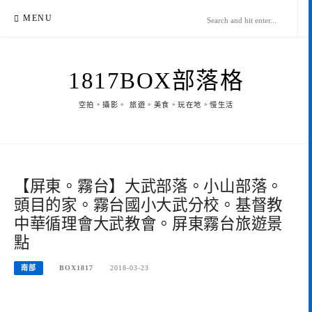
Skip
MENU
to
content
1817BOX部落格
空拍。攝影。 旅遊。美食。玩在地。慢生活
【屏東。霧台】大武部落。小山部落。
頭目的家。霧台國小大武分校。基督教
中華循理會大武教會。屏東霧台旅遊景
點
南部
BOX1817
2018-03-23