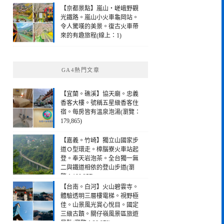
【京都景點】嵐山・嵯峨野觀
光鐵路。嵐山小火車龜岡站。
令人驚嘆的美景。復古火車帶
來的有趣旅程(線上：1)
GA4熱門文章
【宜蘭。礁溪】協天廟。忠義
香客大樓。號稱五星級香客住
宿。每房皆有溫泉泡湯(瀏覽：
179,865)
【嘉義。竹崎】獨立山國家步
道Ｏ型環走。樟腦寮火車站起
登。奉天岩泡茶。全台獨一無
二與鐵道相依的登山步道(瀏
覽：190,257)
【台南。白河】火山碧雲寺。
體驗透明三層樓電梯。視野極
佳。山景風光賞心悅目。國定
三級古蹟。關仔嶺風景區旅遊
景點(瀏覽：28,978)