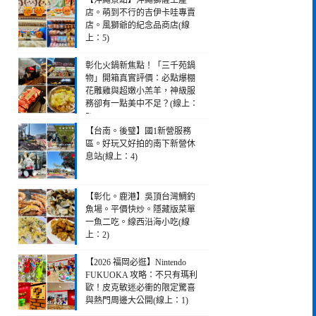
【沖繩景點】沖繩獅薩土產
店。萌到不行的吉伊卡哇專賣
店。風獅爺的紀念品商店(線
上：5)
彰化火鍋新焦點！「三千苑鍋
物」開箱真實評價：必點爆棚
花雕雞與超嫩小羔羊，神級服
務卻有一點美中不足？(線上：
5)
【台南。後璧】國1新營服務
區。好玩又好拍的南下新營休
息站(線上：4)
【彰化。鹿港】吳頂台灣鯛釣
魚場。平價快炒。隱藏版菜單
一魚二吃。線西沿海小吃(線
上：2)
【2026 福岡必逛】Nintendo
FUKUOKA 攻略：不只有瑪利
歐！皮克敏迷必衝的限定驚喜
與熱門周邊大公開(線上：1)