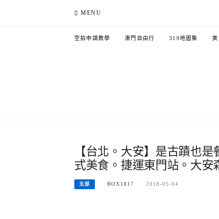
Skip
MENU
to
content
空拍申請教學
澳門自由行
319地圖集
美
【台北。大安】是古蹟也是
式美食。捷運東門站。大安
BOX1817
2018-05-04
北部