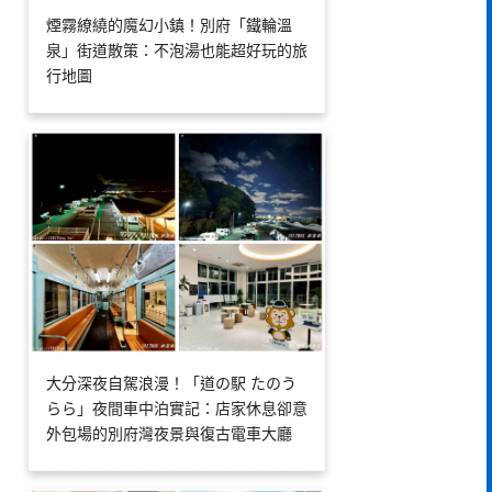
煙霧繚繞的魔幻小鎮！別府「鐵輪溫
泉」街道散策：不泡湯也能超好玩的旅
行地圖
大分深夜自駕浪漫！「道の駅 たのう
らら」夜間車中泊實記：店家休息卻意
外包場的別府灣夜景與復古電車大廳