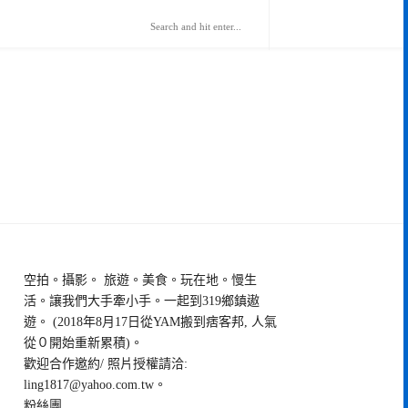
空拍。攝影。 旅遊。美食。玩在地。慢生
活。讓我們大手牽小手。一起到319鄉鎮遨
遊。 (2018年8月17日從YAM搬到痞客邦, 人氣
從０開始重新累積)。
歡迎合作邀約/ 照片授權請洽:
ling1817@yahoo.com.tw
。
粉絲團