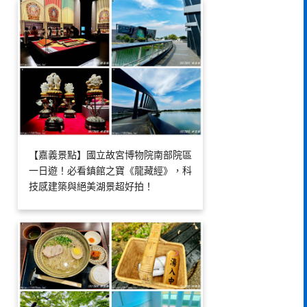
【嘉義景點】國立故宮博物院南部院區
一日遊！必看鎮館之寶《龍藏經》，科
技感建築與絕美湖景超好拍！