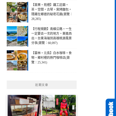
【苗栗。苑裡】鐵工莊園。
茶。空間。古琴。窯烤麵包。
隱藏在鄉道的秘密花園(瀏覽：
28,285)
【行程規劃】南橫公路。一生
一定要去一次的地方。東進西
出。台東海端到高雄桃源風景
分享(瀏覽：60,097)
【雲林。元長】白水咖啡。食
物。鄉村裡的熱門咖啡店(瀏
覽：25,341)
近期文章