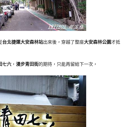
從
台北捷運大安森林站
出來後，穿越了整座
大安森林公園
才抵
田七六
，
漫步青田街
的期待，只能再留給下一次，