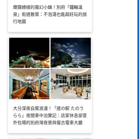
煙霧繚繞的魔幻小鎮！別府「鐵輪溫
泉」街道散策：不泡湯也能超好玩的旅
行地圖
大分深夜自駕浪漫！「道の駅 たのう
らら」夜間車中泊實記：店家休息卻意
外包場的別府灣夜景與復古電車大廳