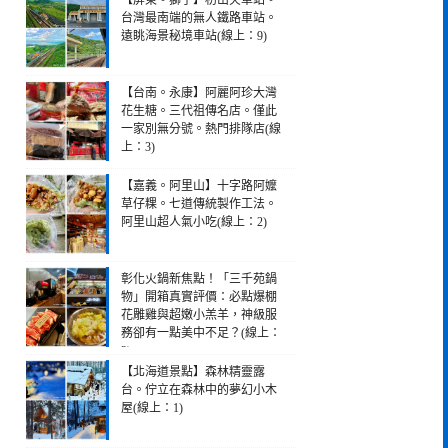
【屏東。獅子】枋山火車站。
台灣最南端的無人鐵路車站。
遠眺海景秘境車站(線上：9)
【台南。永康】阿麗阿珍大灣
花生糖。三代祖傳名店。僅此
一家別無分號。熱門排隊店(線
上：3)
【嘉義。阿里山】十字路阿嬤
草仔粿。七道傳統製作工法。
阿里山超人氣小吃(線上：2)
彰化火鍋新焦點！「三千苑鍋
物」開箱真實評價：必點爆棚
花雕雞與超嫩小羔羊，神級服
務卻有一點美中不足？(線上：
2)
【北海道景點】森林精靈露
台。佇立在森林中的夢幻小木
屋(線上：1)