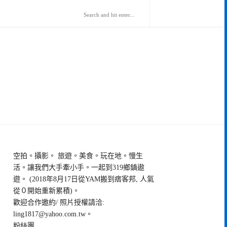
空拍。攝影。 旅遊。美食。玩在地。慢生
活。讓我們大手牽小手。一起到319鄉鎮遨
遊。 (2018年8月17日從YAM搬到痞客邦, 人氣
從０開始重新累積)。
歡迎合作邀約/ 照片授權請洽:
ling1817@yahoo.com.tw
。
粉絲團