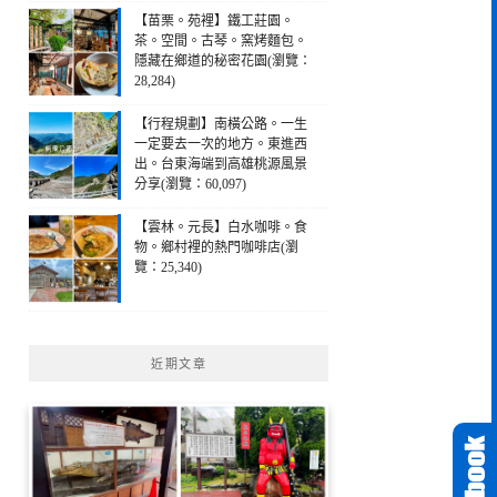
【苗栗。苑裡】鐵工莊園。
茶。空間。古琴。窯烤麵包。
隱藏在鄉道的秘密花園(瀏覽：
28,284)
【行程規劃】南橫公路。一生
一定要去一次的地方。東進西
出。台東海端到高雄桃源風景
分享(瀏覽：60,097)
【雲林。元長】白水咖啡。食
物。鄉村裡的熱門咖啡店(瀏
覽：25,340)
近期文章