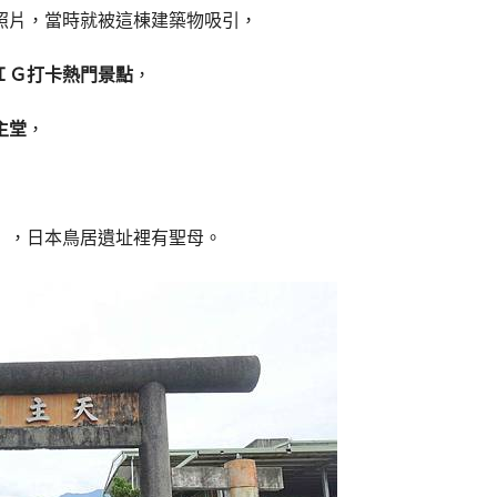
照片，當時就被這棟建築物吸引，
ＩＧ打卡熱門景點
，
主堂
，
」，日本鳥居遺址裡有聖母。