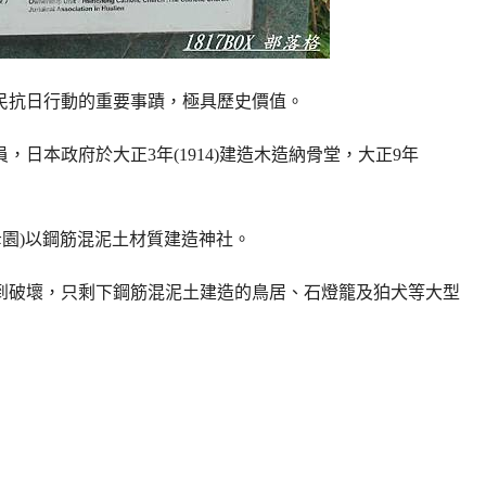
民抗日行動的重要事蹟，極具歷史價值。
日本政府於大正3年(1914)建造木造納骨堂，大正9年
聖母園)以鋼筋混泥土材質建造神社。
到破壞，只剩下鋼筋混泥土建造的鳥居、石燈籠及狛犬等大型