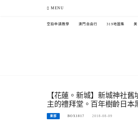
Skip
MENU
to
content
空拍申請教學
澳門自由行
319地圖集
美
【花蓮。新城】新城神社舊
主的禮拜堂。百年樹齡日本
BOX1817
2018-08-09
東部