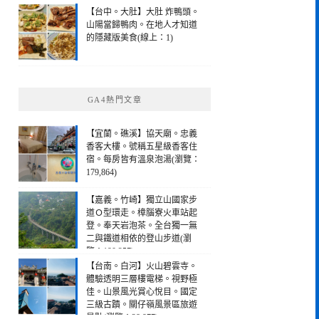
【台中。大肚】大肚 炸鴨頭。
山陽當歸鴨肉。在地人才知道
的隱藏版美食(線上：1)
GA4熱門文章
【宜蘭。礁溪】協天廟。忠義
香客大樓。號稱五星級香客住
宿。每房皆有溫泉泡湯(瀏覽：
179,864)
【嘉義。竹崎】獨立山國家步
道Ｏ型環走。樟腦寮火車站起
登。奉天岩泡茶。全台獨一無
二與鐵道相依的登山步道(瀏
覽：190,257)
【台南。白河】火山碧雲寺。
體驗透明三層樓電梯。視野極
佳。山景風光賞心悅目。國定
三級古蹟。關仔嶺風景區旅遊
景點(瀏覽：28,977)