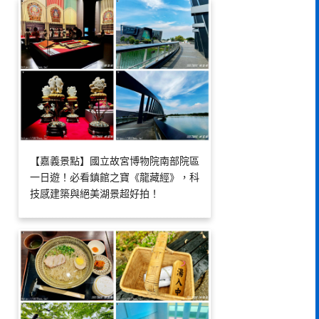
【嘉義景點】國立故宮博物院南部院區
一日遊！必看鎮館之寶《龍藏經》，科
技感建築與絕美湖景超好拍！