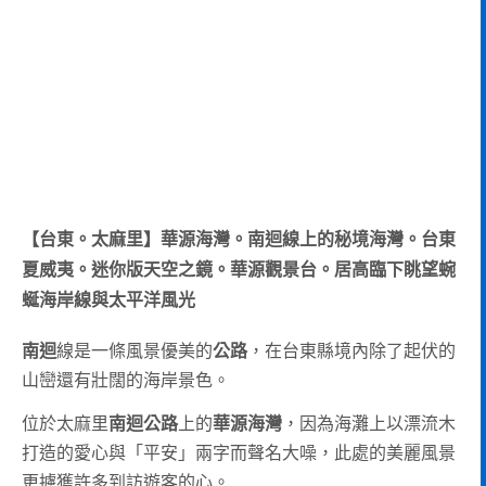
【台東。太麻里】華源海灣。南迴線上的秘境海灣。台東
夏威夷。迷你版天空之鏡。華源觀景台。居高臨下眺望蜿
蜒海岸線與太平洋風光
南迴
線是一條風景優美的
公路
，在台東縣境內除了起伏的
山巒還有壯闊的海岸景色。
位於太麻里
南迴公路
上的
華源海灣
，因為海灘上以漂流木
打造的愛心與「平安」兩字而聲名大噪，此處的美麗風景
更擄獲許多到訪遊客的心。