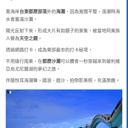
東海岸
台東都歷部落
外的
海灘
，因為寬闊平整，漲潮時海
水會蓋滿沙灘，
陽光反射下來，形成大片有如鏡子的景象，被當地阿美族
人譽為
天空之鏡
，
透過網路打卡，成為東部最夯的打卡秘境，
不用遠行南美，在
都歷沙灘
可以體會一秒穿越來到玻利維
亞烏尤尼鹽湖的夢幻之旅，
伴隨悅耳海潮聲，踏浪、戲沙、拍倒影美照，充滿樂趣。