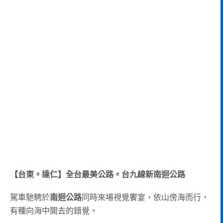
【台東。達仁】全台最美公路。台九線新南迴公路
駕車馳騁於
南迴公路
同時來場視覺饗宴，依山傍海而行，
有種向海中開去的錯覺。