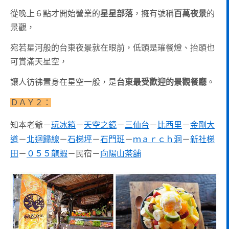
從晚上６點才開始營業的
星星部落
，擁有號稱
百萬夜景
的
景觀，
宛若星河般的台東夜景就在眼前，低頭是璀餐燈、抬頭也
可賞滿天星空，
讓人彷彿置身在星空一般，是
台東最受歡迎的景觀餐廳
。
ＤＡＹ２：
知本老爺－
玩冰箱
－
天空之鏡
－
三仙台
－
比西里
－
金剛大
道
－
北迴歸線
－
石梯坪
－
石門班
－
ｍａｒｃｈ洞
－
新社梯
田
－
０５５龍蝦
－民宿－
向陽山茶舖