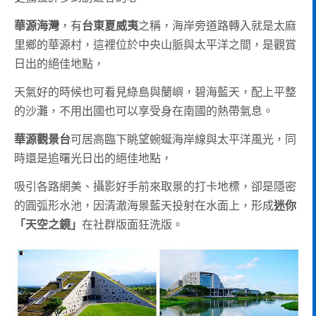
華源海灣
，有
台東夏威夷
之稱，海岸旁道路轉入就是太麻
里鄉的華源村，這裡位於中央山脈與太平洋之間，是觀賞
日出的絕佳地點，
天氣好的時候也可看見綠島與蘭嶼，碧海藍天，配上平整
的沙灘，不用出國也可以享受身在南國的熱帶氣息。
華源觀景台
可居高臨下眺望蜿蜒海岸線與太平洋風光，同
時還是追曙光日出的絕佳地點，
吸引各路網美、攝影好手前來取景的打卡地標，卻是隱密
的圓弧形水池，因清澈海景藍天投射在水面上，形成
迷你
「天空之鏡」
在社群版面狂洗版。