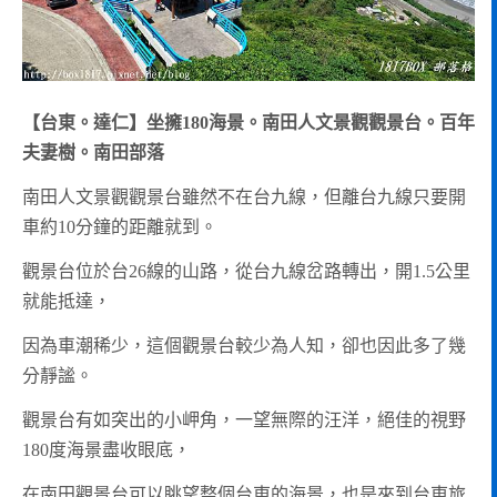
【台東。達仁】坐擁180海景。南田人文景觀觀景台。百年
夫妻樹。南田部落
南田人文景觀觀景台雖然不在台九線，但離台九線只要開
車約10分鐘的距離就到。
觀景台位於台26線的山路，從台九線岔路轉出，開1.5公里
就能抵達，
因為車潮稀少，這個觀景台較少為人知，卻也因此多了幾
分靜謐。
觀景台有如突出的小岬角，一望無際的汪洋，絕佳的視野
180度海景盡收眼底，
在南田觀景台可以眺望整個台東的海景，也是來到台東旅