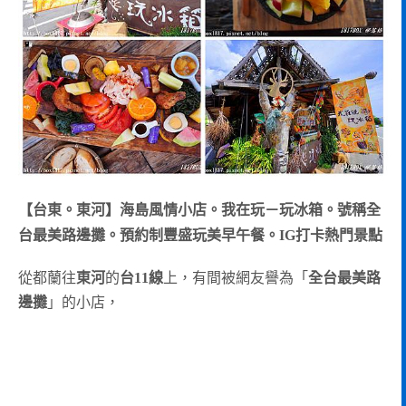
【台東。東河】海島風情小店。我在玩－玩冰箱。號稱全
台最美路邊攤。預約制豐盛玩美早午餐。IG打卡熱門景點
從都蘭往
東河
的
台11線
上，有間被網友譽為「
全台最美路
邊攤
」的小店，