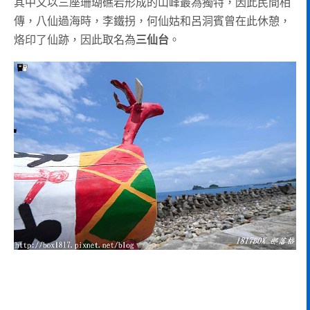
其中又以三座珊瑚礁岩形成的山峰最為獨特，因此民間相
傳，八仙過海時，李鐵拐，何仙姑和呂洞賓曾在此休憩，
烙印了仙跡，因此取名為
三仙台
。