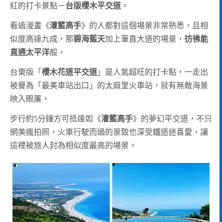
紅的打卡景點－
台版櫻木平交道
。
看過漫畫《
灌籃高手
》的人都對這個場景非常熟悉，且相
似度高達九成，那
碧海藍天
加上筆直大道的場景，
彷彿能
直通太平洋
般，
台東版「
櫻木花道平交道
」是人氣超旺的打卡點，一走出
被譽為「最美車站出口」的太麻里火車站，就有無敵海景
映入眼簾，
步行約5分鐘方可抵達如《
灌籃高手
》的夢幻平交道，不只
網美瘋拍照，火車行駛而過的景致也深受鐵道迷喜愛，讓
這裡被旅人封為相似度最高的場景。