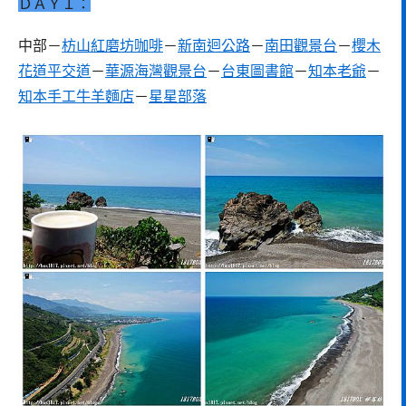
ＤＡＹ１：
中部－
枋山紅磨坊咖啡
－
新南迴公路
－
南田觀景台
－
櫻木
花道平交道
－
華源海灣觀景台
－
台東圖書館
－
知本老爺
－
知本手工牛羊麵店
－
星星部落