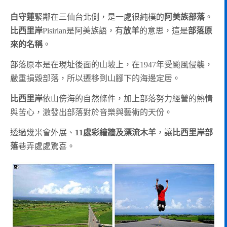
白守蓮
緊鄰在三仙台北側，是一處很純樸的
阿美族部落
。
比西里岸
Pisirian是阿美族語，有
放羊
的意思，這是
部落原
來的名稱
。
部落原本是在現址後面的山坡上，在1947年受颱風侵襲，
嚴重損毀部落，所以遷移到山腳下的海邊定居。
比西里岸
依山傍海的自然條件，加上部落努力經營的熱情
與苦心，激發出部落對於音樂與藝術的天份。
透過幾米會外展、
11處彩繪牆及漂流木羊
，讓
比西里岸部
落
巷弄處處驚喜。