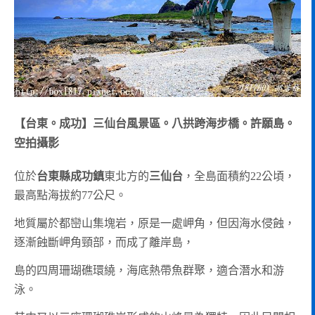
【台東。成功】三仙台風景區。八拱跨海步橋。許願島。
空拍攝影
位於
台東縣成功鎮
東北方的
三仙台
，全島面積約22公頃，
最高點海拔約77公尺。
地質屬於都巒山集塊岩，原是一處岬角，但因海水侵蝕，
逐漸蝕斷岬角頸部，而成了離岸島，
島的四周珊瑚礁環繞，海底熱帶魚群聚，適合潛水和游
泳。