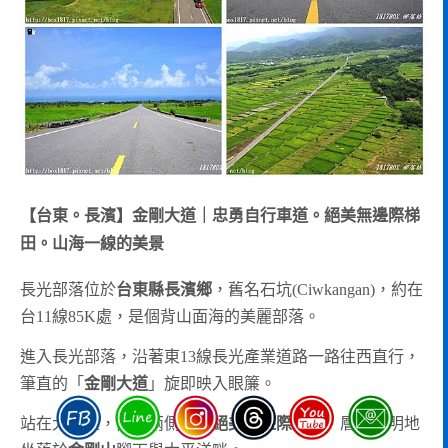
【台東。長濱】金剛大道｜忠勇自行車道。絕美無邊際梯
田。山海一線的美景
長光部落位於
台東縣長濱鄉
，舊名石坑(Ciwkangan)，約在
台11線85K處，是個背山面海的美麗部落。
進入長光部落，沿著東13線長光產業道路一路往西直行，
筆直的「
金剛大道
」旋即映入眼簾。
站在大道上，南北兩側盡是
絕美無邊際梯田
，層次分明地