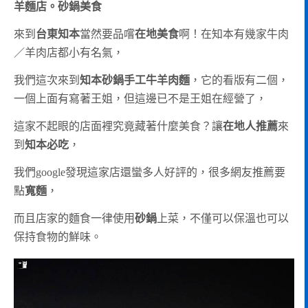
羊麵店。砂鍋美食
來到
台東知本
當然要品嚐
在地美食
啊！在知本有幾家牛肉
／羊肉店都小有名氣，
我們這次來到
知本砂鍋手工牛羊肉麵
，它的看版有二個，
一個上面有寫著王姐，但這邊已不是王姐在經營了，
這家不起眼的店面裡究竟藏著什麼美食？讓
在地人推薦
來
到
知本必吃
，
我們google發現這家店還蠻多人好評的，很多網友推薦要
點
寬麵
，
而且店家的麵食一律使用
砂鍋
上菜，不僅可以保溫也可以
保持食物的鮮味。