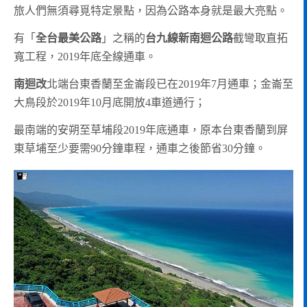
旅人們無須尋覓特定景點，因為公路本身就是最大亮點。
有「
全台最美公路
」之稱的
台九線新南迴公路
截彎取直拓
寬工程，2019年底全線通車。
南迴改
北端台東香蘭至金崙段已在2019年7月通車；金崙至
大鳥段於2019年10月底開放4車道通行；
最南端的安朔至草埔段2019年底通車，原本台東香蘭到屏
東草埔至少要需90分鐘車程，通車之後節省30分鐘。