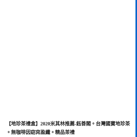
【地珍茶禮盒】2020米其林推薦-鈺善閣。台灣國寶地珍茶
。無咖啡因窈窕盈纖。精品茶禮