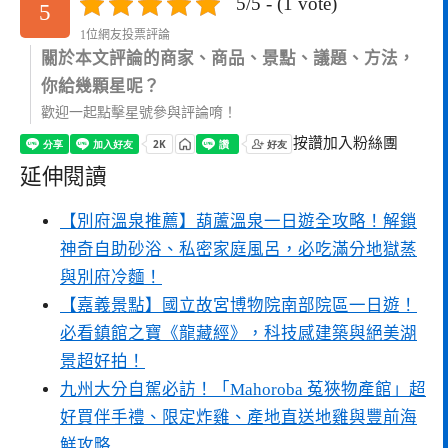
5/5 - (1 vote)
5
1位網友投票評論
關於本文評論的商家、商品、景點、議題、方法，
你給幾顆星呢？
歡迎一起點擊星號參與評論唷！
按讚加入粉絲團
延伸閱讀
【別府溫泉推薦】葫蘆溫泉一日遊全攻略！解鎖
神奇自助砂浴、私密家庭風呂，必吃滿分地獄蒸
與別府冷麵！
【嘉義景點】國立故宮博物院南部院區一日遊！
必看鎮館之寶《龍藏經》，科技感建築與絕美湖
景超好拍！
九州大分自駕必訪！「Mahoroba 菟狹物產館」超
好買伴手禮、限定炸雞、產地直送地雞與豐前海
鮮攻略