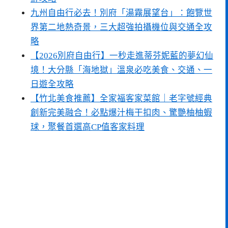
九州自由行必去！別府「湯霧展望台」：飽覽世
界第二地熱奇景，三大超強拍攝機位與交通全攻
略
【2026別府自由行】一秒走進蒂芬妮藍的夢幻仙
境！大分縣「海地獄」溫泉必吃美食、交通、一
日遊全攻略
【竹北美食推薦】全家福客家菜館｜老字號經典
創新完美融合！必點爆汁梅干扣肉、驚艷柚柚蝦
球，聚餐首選高CP值客家料理