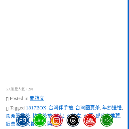
GA瀏覽人氣：291
Posted in
開箱文
Tagged
1817BOX
,
台灣伴手禮
,
台灣國寶茶
,
年節送禮
,
窈窕纖盈茶
,
精品茶禮
,
茶包
,
茶禮盒
,
茶葉
,
部落客推薦
,
鈺善閣獨家養生茶
,
開箱文