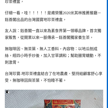
珍茶禮盒，
仔細一看，哇！！！！！是甫榮獲2020米其林推薦餐廳－
鈺善閣出品的台灣國寶地珍茶禮盒，
友人說：鈺善閣一直以來為素食界第一領導品牌，首次獨
家販售，從開業以來一脈傳承－鈺善閣獨家養生茶，
無咖啡因、無茶葉、無人工香料，內容物：以地瓜刨成
絲，經四小時手炒後，加入甘草調和；幫助腸胃蠕動，不
刺激胃。
台灣珍寶-地珍茶禮盒結合了在地農產、堅持給顧客舒心享
受，無咖啡因與茶葉，不怕睡不著。