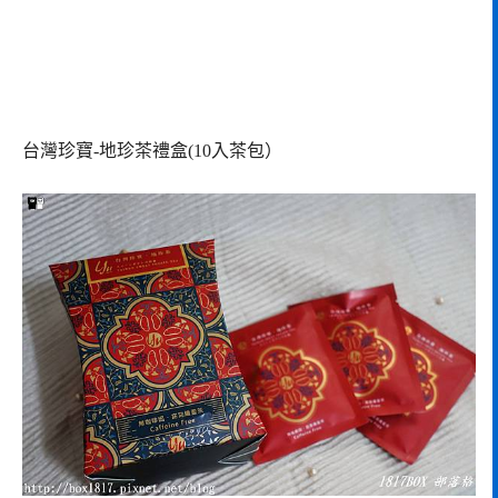
台灣珍寶-地珍茶禮盒(10入茶包）