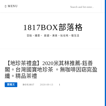
Skip
MENU
to
content
1817BOX部落格
空拍。攝影。 旅遊。美食。玩在地。慢生活
【地珍茶禮盒】2020米其林推薦-鈺善
閣。台灣國寶地珍茶 。無咖啡因窈窕盈
纖。精品茶禮
開箱文
BOX1817
2020-09-13
1