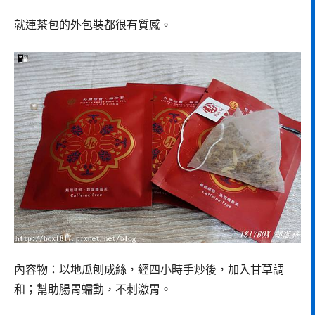
就連茶包的外包裝都很有質感。
內容物：以地瓜刨成絲，經四小時手炒後，加入甘草調
和；幫助腸胃蠕動，不刺激胃。