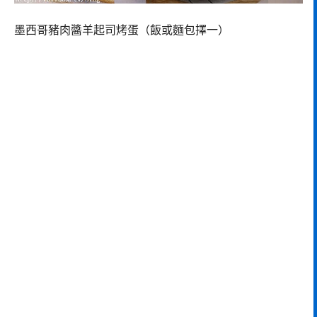
墨西哥豬肉醬羊起司烤蛋（飯或麵包擇一）