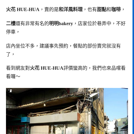
火花 HUE-HUA
，賣的是
和洋風料理
，也有
甜點
和
咖啡
，
二樓
還有非常有名的
明明bakery
，店家位於巷弄中，不好
停車，
店內坐位不多，建議事先預約，餐點的部份賣完就沒有
了，
看到網友對
火花 HUE-HUA
評價蠻高的，我們也來品嚐看
看囉～