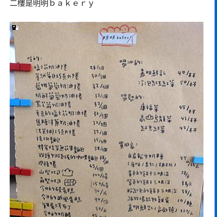
二樓是明明ｂａｋｅｒｙ