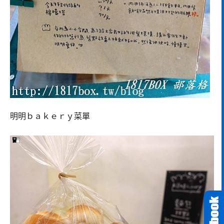
明明ｂａｋｅｒｙ菜單