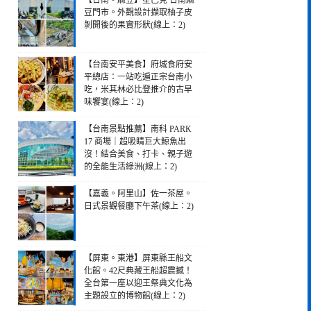
【台南。麻豆】星巴克 台南麻
豆門市。外觀設計擷取柚子皮
剝開後的果實形狀(線上：2)
【台南安平美食】府城食府安
平總店：一站吃遍正宗台南小
吃，米其林必比登推介的古早
味饗宴(線上：2)
【台南景點推薦】南科 PARK
17 商場｜超吸睛巨大鯨魚出
沒！結合美食、打卡、親子遊
的全能生活綠洲(線上：2)
【嘉義。阿里山】佐一茶屋。
日式景觀餐廳下午茶(線上：2)
【屏東。東港】屏東縣王船文
化館。42尺典藏王船超震撼！
全台第一座以迎王祭典文化為
主題設立的博物館(線上：2)