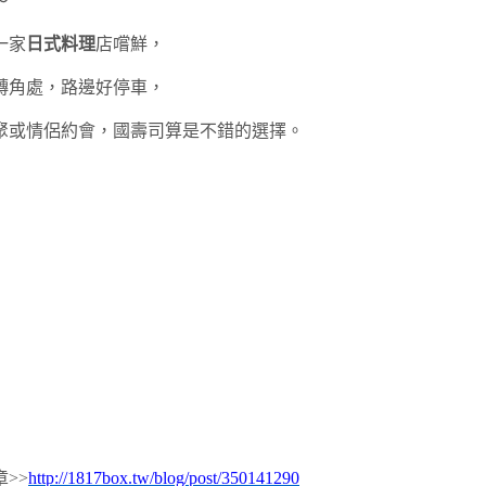
～
一家
日式料理
店嚐鮮，
轉角處，路邊好停車，
聚或情侶約會，國壽司算是不錯的選擇。
>>
http://1817box.tw/blog/post/350141290