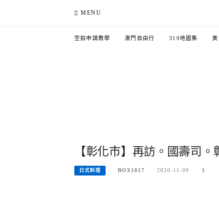
Skip
MENU
to
content
空拍申請教學
澳門自由行
319地圖集
美
【彰化市】再訪。國壽司。
BOX1817
2020-11-09
1
日式料理