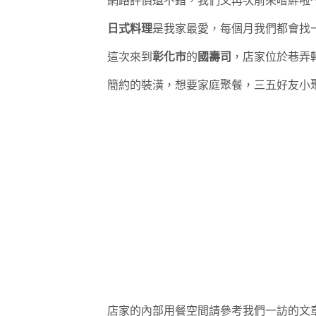
網路評價還不錯，我們又再次前來嚐鮮啦
日式料理
是我家最愛，每個月我們都會找
這次來到
彰化市
的
國壽司
，店家位於巷弄
簡約的裝潢，想要家庭聚餐，三五好友小
店家的內部用餐空間請參考我們一訪的文章