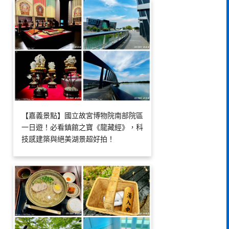
【嘉義景點】國立故宮博物院南部院區
一日遊！必看鎮館之寶《龍藏經》，科
技感建築與絕美湖景超好拍！