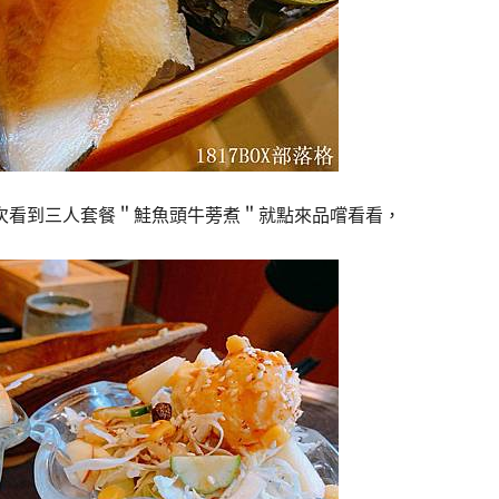
次看到三人套餐＂鮭魚頭牛蒡煮＂就點來品嚐看看，