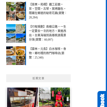
【苗栗。苑裡】鐵工莊園。
茶。空間。古琴。窯烤麵包。
隱藏在鄉道的秘密花園(瀏覽：
28,284)
【行程規劃】南橫公路。一生
一定要去一次的地方。東進西
出。台東海端到高雄桃源風景
分享(瀏覽：60,097)
【雲林。元長】白水咖啡。食
物。鄉村裡的熱門咖啡店(瀏
覽：25,340)
近期文章