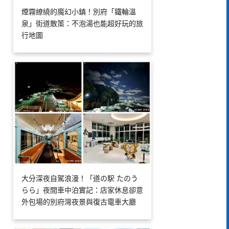
煙霧繚繞的魔幻小鎮！別府「鐵輪溫
泉」街道散策：不泡湯也能超好玩的旅
行地圖
大分深夜自駕浪漫！「道の駅 たのう
らら」夜間車中泊實記：店家休息卻意
外包場的別府灣夜景與復古電車大廳