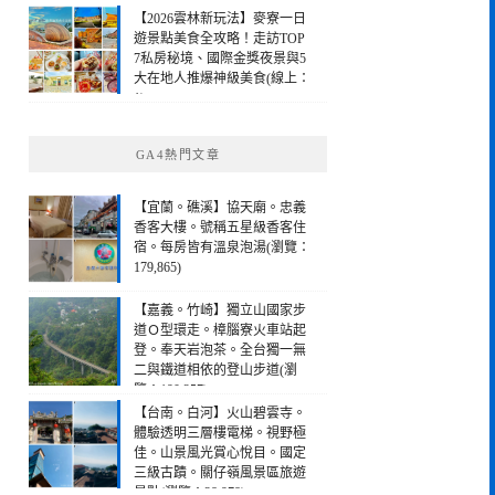
【2026雲林新玩法】麥寮一日
遊景點美食全攻略！走訪TOP
7私房秘境、國際金獎夜景與5
大在地人推爆神級美食(線上：
1)
GA4熱門文章
【宜蘭。礁溪】協天廟。忠義
香客大樓。號稱五星級香客住
宿。每房皆有溫泉泡湯(瀏覽：
179,865)
【嘉義。竹崎】獨立山國家步
道Ｏ型環走。樟腦寮火車站起
登。奉天岩泡茶。全台獨一無
二與鐵道相依的登山步道(瀏
覽：190,257)
【台南。白河】火山碧雲寺。
體驗透明三層樓電梯。視野極
佳。山景風光賞心悅目。國定
三級古蹟。關仔嶺風景區旅遊
景點(瀏覽：28,978)