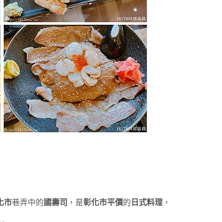
化市
巷弄中的
國壽司
，是
彰化市平價
的
日式料理
，