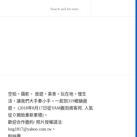
空拍。攝影。 旅遊。美食。玩在地。慢生
活。讓我們大手牽小手。一起到319鄉鎮遨
遊。 (2018年8月17日從YAM搬到痞客邦, 人氣
從０開始重新累積)。
歡迎合作邀約/ 照片授權請洽:
ling1817@yahoo.com.tw
。
粉絲團