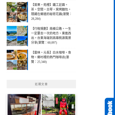
【苗栗。苑裡】鐵工莊園。
茶。空間。古琴。窯烤麵包。
隱藏在鄉道的秘密花園(瀏覽：
28,284)
【行程規劃】南橫公路。一生
一定要去一次的地方。東進西
出。台東海端到高雄桃源風景
分享(瀏覽：60,097)
【雲林。元長】白水咖啡。食
物。鄉村裡的熱門咖啡店(瀏
覽：25,340)
近期文章