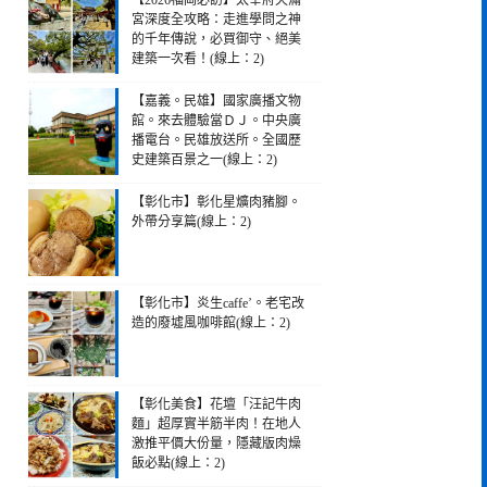
【2026福岡必訪】太宰府天滿
宮深度全攻略：走進學問之神
的千年傳說，必買御守、絕美
建築一次看！(線上：2)
【嘉義。民雄】國家廣播文物
館。來去體驗當ＤＪ。中央廣
播電台。民雄放送所。全國歷
史建築百景之一(線上：2)
【彰化市】彰化星爌肉豬腳。
外帶分享篇(線上：2)
【彰化市】炎生caffe’。老宅改
造的廢墟風咖啡館(線上：2)
【彰化美食】花壇「汪記牛肉
麵」超厚實半筋半肉！在地人
激推平價大份量，隱藏版肉燥
飯必點(線上：2)