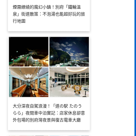
煙霧繚繞的魔幻小鎮！別府「鐵輪溫
泉」街道散策：不泡湯也能超好玩的旅
行地圖
大分深夜自駕浪漫！「道の駅 たのう
らら」夜間車中泊實記：店家休息卻意
外包場的別府灣夜景與復古電車大廳