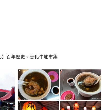
化】百年歷史。善化牛墟市集