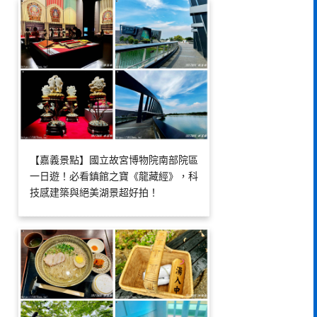
【嘉義景點】國立故宮博物院南部院區
一日遊！必看鎮館之寶《龍藏經》，科
技感建築與絕美湖景超好拍！