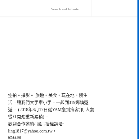
空拍。攝影。 旅遊。美食。玩在地。慢生
活。讓我們大手牽小手。一起到319鄉鎮遨
遊。 (2018年8月17日從YAM搬到痞客邦, 人氣
從０開始重新累積)。
歡迎合作邀約/ 照片授權請洽:
ling1817@yahoo.com.tw
。
粉絲團