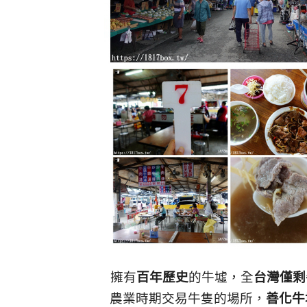
擁有
百年歷史
的牛墟，全
台灣僅剩
農業時期交易牛隻的場所，
善化牛