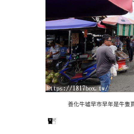
善化牛墟早市早年是牛隻