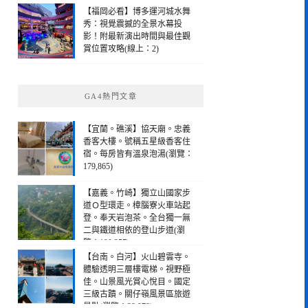
【福岡必看】博多運河城水舞
秀：視覺震撼的全景水幕投
影！附最新演出時間與最佳觀
賞位置攻略(線上：2)
GA4熱門文章
【宜蘭。礁溪】協天廟。忠義
香客大樓。號稱五星級香客住
宿。每房皆有溫泉泡湯(瀏覽：
179,865)
【嘉義。竹崎】獨立山國家步
道Ｏ型環走。樟腦寮火車站起
登。奉天岩泡茶。全台獨一無
二與鐵道相依的登山步道(瀏
覽：190,257)
【台南。白河】火山碧雲寺。
體驗透明三層樓電梯。視野極
佳。山景風光賞心悅目。國定
三級古蹟。關仔嶺風景區旅遊
景點(瀏覽：28,978)