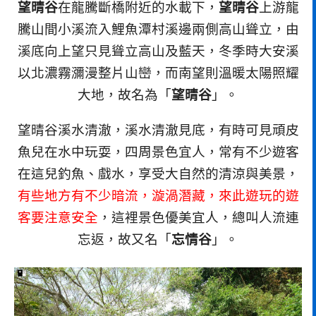
望晴谷
在龍騰斷橋附近的水載下，
望晴谷
上游龍
騰山間小溪流入鯉魚潭村溪邊兩側高山聳立，由
溪底向上望只見聳立高山及藍天，冬季時大安溪
以北濃霧瀰漫整片山巒，而南望則溫暖太陽照耀
大地，故名為「
望晴谷
」。
望晴谷溪水清澈，溪水清澈見底，有時可見頑皮
魚兒在水中玩耍，四周景色宜人，常有不少遊客
在這兒釣魚、戲水，享受大自然的清涼與美景，
有些地方有不少暗流，漩渦潛藏，來此遊玩的遊
客要注意安全
，這裡景色優美宜人，總叫人流連
忘返，故又名「
忘情谷
」。