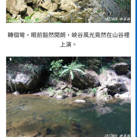
轉個彎，眼前豁然開朗，峽谷風光竟然在山谷裡
上演。