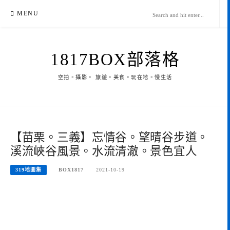
Skip
MENU
to
content
1817BOX部落格
空拍。攝影。 旅遊。美食。玩在地。慢生活
【苗栗。三義】忘情谷。望晴谷步道。
溪流峽谷風景。水流清澈。景色宜人
319地圖集
BOX1817
2021-10-19