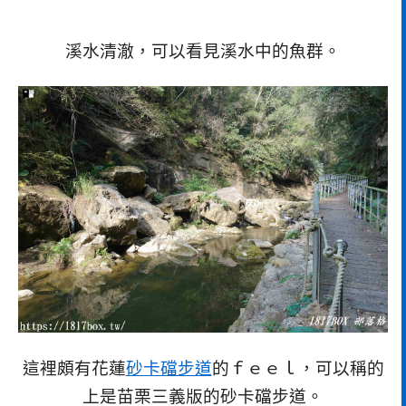
溪水清澈，可以看見溪水中的魚群。
這裡頗有花蓮
砂卡礑步道
的ｆｅｅｌ，可以稱的
上是苗栗三義版的砂卡礑步道。