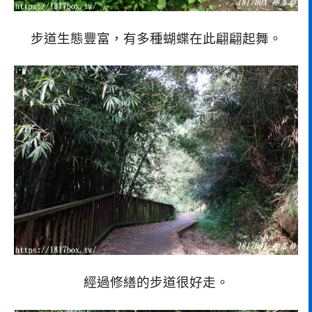
步道生態豐富，有多種蝴蝶在此翩翩起舞。
經過修繕的步道很好走。