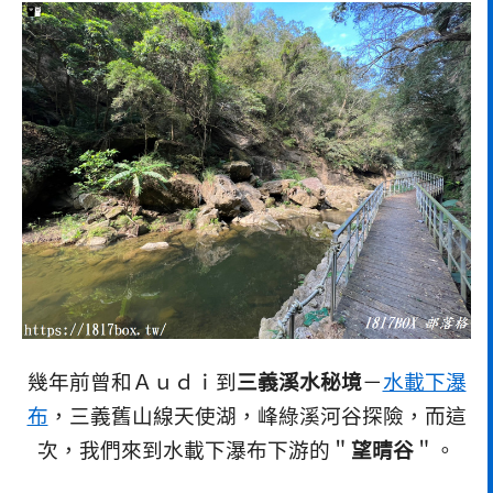
幾年前曾和Ａｕｄｉ到
三義溪水秘境
－
水載下瀑
布
，三義舊山線天使湖，峰綠溪河谷探險，而這
次，我們來到水載下瀑布下游的＂
望晴谷
＂。