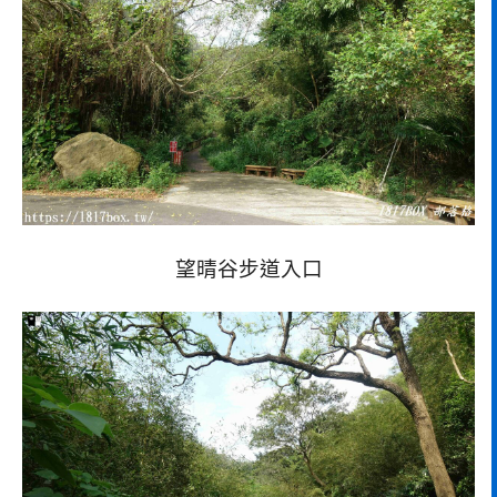
望晴谷步道入口