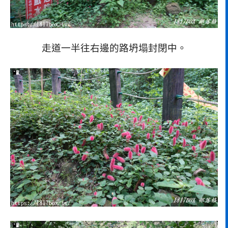
走道一半往右邊的路坍塌封閉中。