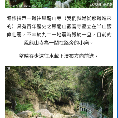
路標指示一邊往鳳龍山寺（我們就是從那邊進來
的）具有百年歷史之鳳龍山觀音寺矗立在半山腰
偉壯麗，不幸於九二一地震時毀於一旦，目前的
鳳龍山寺為一間在路旁的小廟。
望晴谷步道往水載下瀑布方向前進。