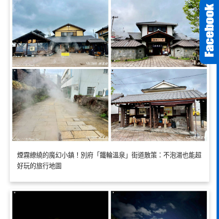
煙霧繚繞的魔幻小鎮！別府「鐵輪溫泉」街道散策：不泡湯也能超
好玩的旅行地圖