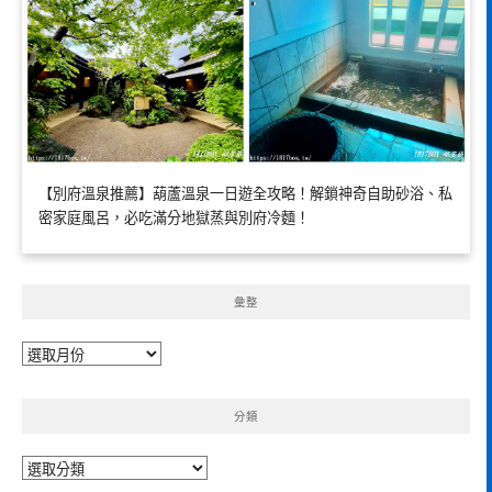
【別府溫泉推薦】葫蘆溫泉一日遊全攻略！解鎖神奇自助砂浴、私
密家庭風呂，必吃滿分地獄蒸與別府冷麵！
彙整
彙
整
分類
分
類