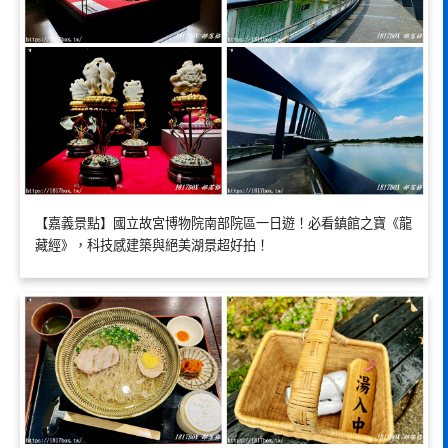
【嘉義景點】國立故宮博物院南部院區一日遊！必看鎮館之寶《龍
藏經》，科技感建築與絕美湖景超好拍！