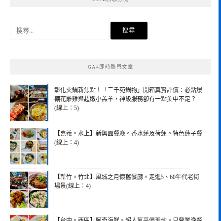
搜
尋
關
鍵
GA4即時熱門文章
字:
彰化火鍋新焦點！「三千苑鍋物」開箱真實評價：必點爆
棚花雕雞與超嫩小羔羊，神級服務卻有一點美中不足？
(線上：5)
【嘉義。水上】新興園餐廳。香水蓮及荷蓮。特色蓮子餐
(線上：4)
【新竹。竹北】風城之月懷舊餐廳。走進5、60年代老街
場景(線上：4)
【台中。西區】阿奇海鮮。超人氣平價現炒。只營業晚餐