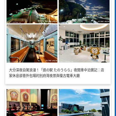
大分深夜自駕浪漫！「道の駅 たのうらら」夜間車中泊實記：店
家休息卻意外包場的別府灣夜景與復古電車大廳