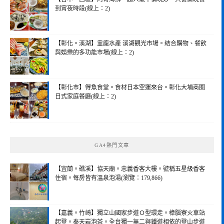
到宵夜時段(線上：2)
【彰化。溪湖】盅龐水產 溪湖觀光市場。結合購物、餐飲
與娛樂的多功能市場(線上：2)
【彰化市】得魚食堂。食材日本空運來台。彰化大埔商圈
日式家庭餐廳(線上：2)
GA4熱門文章
【宜蘭。礁溪】協天廟。忠義香客大樓。號稱五星級香客
住宿。每房皆有溫泉泡湯(瀏覽：179,866)
【嘉義。竹崎】獨立山國家步道Ｏ型環走。樟腦寮火車站
起登。奉天岩泡茶。全台獨一無二與鐵道相依的登山步道