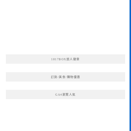
1817BOX旅人徽章
訂房/美食/購物優惠
GA4瀏覽人氣