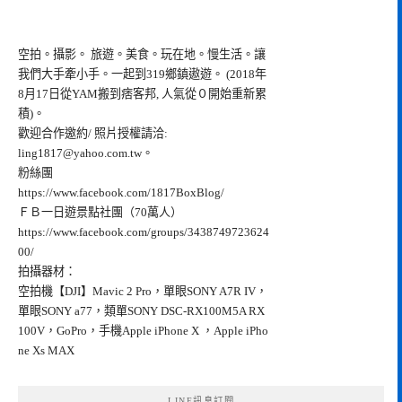
空拍。攝影。 旅遊。美食。玩在地。慢生活。讓
我們大手牽小手。一起到319鄉鎮遨遊。 (2018年
8月17日從YAM搬到痞客邦, 人氣從０開始重新累
積)。
歡迎合作邀約/ 照片授權請洽:
ling1817@yahoo.com.tw
。
粉絲團
https://www.facebook.com/1817BoxBlog/
ＦＢ一日遊景點社團（70萬人）
https://www.facebook.com/groups/3438749723624
00/
拍攝器材：
空拍機【DJI】Mavic 2 Pro，單眼SONY A7R IV，
單眼SONY a77，類單SONY DSC-RX100M5A RX
100V，GoPro，手機Apple iPhone X ，Apple iPho
ne Xs MAX
LINE訊息訂閱