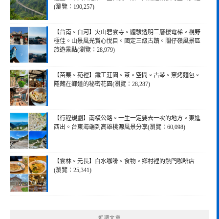
(瀏覽：190,257)
【台南。白河】火山碧雲寺。體驗透明三層樓電梯。視野
極佳。山景風光賞心悅目。國定三級古蹟。關仔嶺風景區
旅遊景點(瀏覽：28,979)
【苗栗。苑裡】鐵工莊園。茶。空間。古琴。窯烤麵包。
隱藏在鄉道的秘密花園(瀏覽：28,287)
【行程規劃】南橫公路。一生一定要去一次的地方。東進
西出。台東海端到高雄桃源風景分享(瀏覽：60,098)
【雲林。元長】白水咖啡。食物。鄉村裡的熱門咖啡店
(瀏覽：25,341)
近期文章