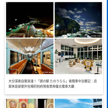
大分深夜自駕浪漫！「道の駅 たのうらら」夜間車中泊實記：店
家休息卻意外包場的別府灣夜景與復古電車大廳