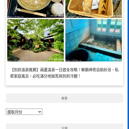
【別府溫泉推薦】葫蘆溫泉一日遊全攻略！解鎖神奇自助砂浴、私
密家庭風呂，必吃滿分地獄蒸與別府冷麵！
彙整
彙
整
分類