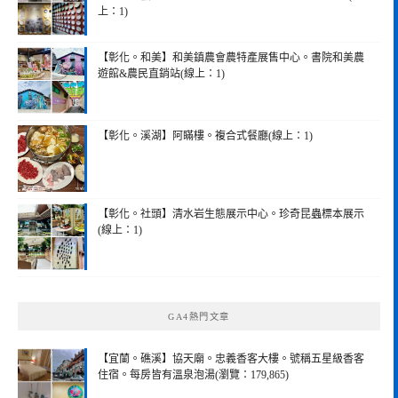
上：1)
【彰化。和美】和美鎮農會農特產展售中心。書院和美農
遊館&農民直銷站(線上：1)
【彰化。溪湖】阿瞞樓。複合式餐廳(線上：1)
【彰化。社頭】清水岩生態展示中心。珍奇昆蟲標本展示
(線上：1)
GA4熱門文章
【宜蘭。礁溪】協天廟。忠義香客大樓。號稱五星級香客
住宿。每房皆有溫泉泡湯(瀏覽：179,865)