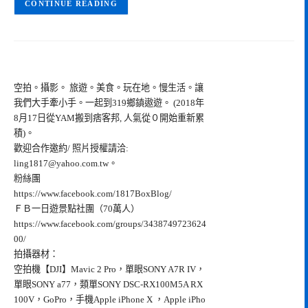
CONTINUE READING
空拍。攝影。 旅遊。美食。玩在地。慢生活。讓
我們大手牽小手。一起到319鄉鎮遨遊。 (2018年
8月17日從YAM搬到痞客邦, 人氣從０開始重新累
積)。
歡迎合作邀約/ 照片授權請洽:
ling1817@yahoo.com.tw
。
粉絲團
https://www.facebook.com/1817BoxBlog/
ＦＢ一日遊景點社團（70萬人）
https://www.facebook.com/groups/3438749723624
00/
拍攝器材：
空拍機【DJI】Mavic 2 Pro，單眼SONY A7R IV，
單眼SONY a77，類單SONY DSC-RX100M5A RX
100V，GoPro，手機Apple iPhone X ，Apple iPho