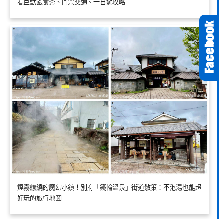
看巨獸餵食秀、門票交通、一日遊攻略
煙霧繚繞的魔幻小鎮！別府「鐵輪溫泉」街道散策：不泡湯也能超
好玩的旅行地圖