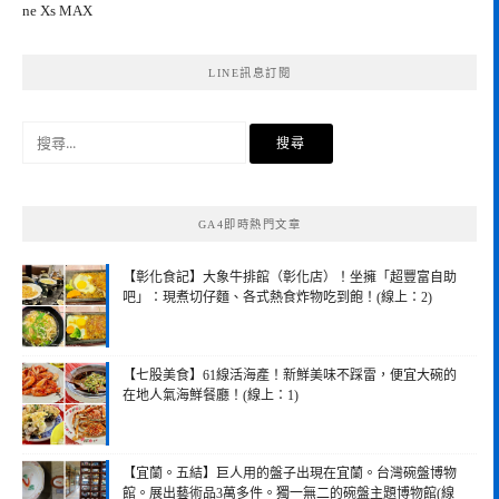
ne Xs MAX
LINE訊息訂閱
搜
尋
關
鍵
GA4即時熱門文章
字:
【彰化食記】大象牛排館（彰化店）！坐擁「超豐富自助
吧」：現煮切仔麵、各式熱食炸物吃到飽！(線上：2)
【七股美食】61線活海產！新鮮美味不踩雷，便宜大碗的
在地人氣海鮮餐廳！(線上：1)
【宜蘭。五結】巨人用的盤子出現在宜蘭。台灣碗盤博物
館。展出藝術品3萬多件。獨一無二的碗盤主題博物館(線