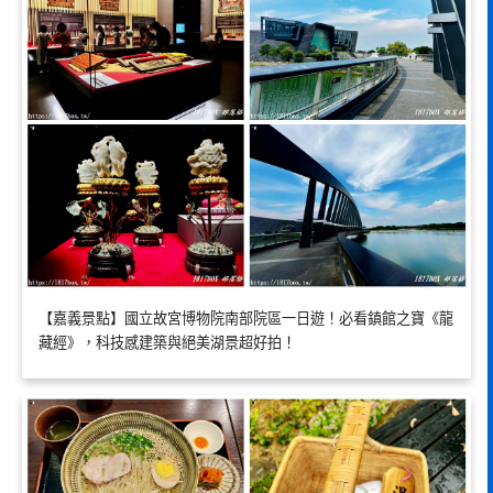
【嘉義景點】國立故宮博物院南部院區一日遊！必看鎮館之寶《龍
藏經》，科技感建築與絕美湖景超好拍！