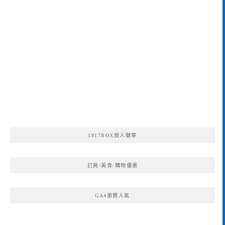
1817BOX旅人徽章
訂房/美食/購物優惠
GA4瀏覽人氣