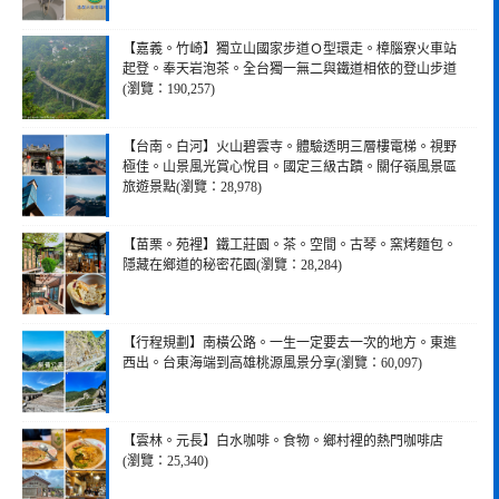
【嘉義。竹崎】獨立山國家步道Ｏ型環走。樟腦寮火車站
起登。奉天岩泡茶。全台獨一無二與鐵道相依的登山步道
(瀏覽：190,257)
【台南。白河】火山碧雲寺。體驗透明三層樓電梯。視野
極佳。山景風光賞心悅目。國定三級古蹟。關仔嶺風景區
旅遊景點(瀏覽：28,978)
【苗栗。苑裡】鐵工莊園。茶。空間。古琴。窯烤麵包。
隱藏在鄉道的秘密花園(瀏覽：28,284)
【行程規劃】南橫公路。一生一定要去一次的地方。東進
西出。台東海端到高雄桃源風景分享(瀏覽：60,097)
【雲林。元長】白水咖啡。食物。鄉村裡的熱門咖啡店
(瀏覽：25,340)