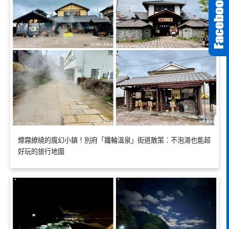
煙霧繚繞的魔幻小鎮！別府「鐵輪溫泉」街道散策：不泡湯也能超
好玩的旅行地圖