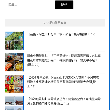
搜
尋
關
鍵
GA4即時熱門文章
字:
【嘉義。阿里山】行來吊橋。來吉二號吊橋(線上：2)
彰化火鍋新焦點！「三千苑鍋物」開箱真實評價：必點爆
棚花雕雞與超嫩小羔羊，神級服務卻有一點美中不足？
(線上：2)
【2026 福岡必逛】Nintendo FUKUOKA 攻略：不只有瑪
利歐！皮克敏迷必衝的限定驚喜與熱門周邊大公開(線
上：1)
【北海道景點】洞爺湖展望台。筒倉展望台。可眺望洞爺
湖全景的熱門拍照景點(線上：1)