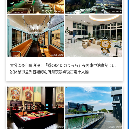
大分深夜自駕浪漫！「道の駅 たのうらら」夜間車中泊實記：店
家休息卻意外包場的別府灣夜景與復古電車大廳