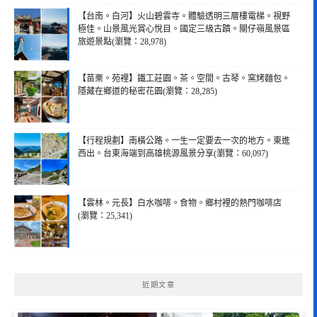
【台南。白河】火山碧雲寺。體驗透明三層樓電梯。視野
極佳。山景風光賞心悅目。國定三級古蹟。關仔嶺風景區
旅遊景點(瀏覽：28,978)
【苗栗。苑裡】鐵工莊園。茶。空間。古琴。窯烤麵包。
隱藏在鄉道的秘密花園(瀏覽：28,285)
【行程規劃】南橫公路。一生一定要去一次的地方。東進
西出。台東海端到高雄桃源風景分享(瀏覽：60,097)
【雲林。元長】白水咖啡。食物。鄉村裡的熱門咖啡店
(瀏覽：25,341)
近期文章