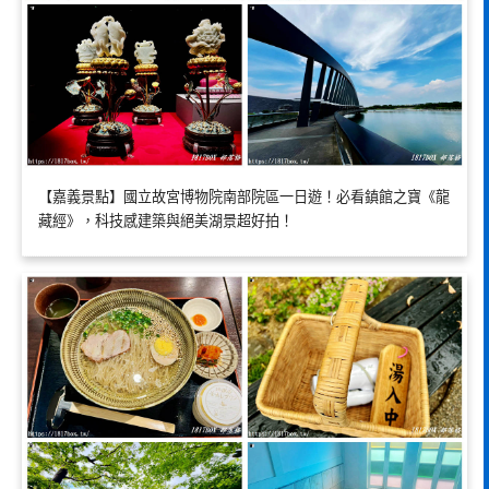
【嘉義景點】國立故宮博物院南部院區一日遊！必看鎮館之寶《龍
藏經》，科技感建築與絕美湖景超好拍！