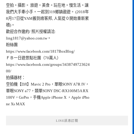
空拍。攝影。 旅遊。美食。玩在地。慢生活。讓
我們大手牽小手。一起到319鄉鎮遨遊。 (2018年
8月17日從YAM搬到痞客邦, 人氣從０開始重新累
積)。
歡迎合作邀約/ 照片授權請洽:
ling1817@yahoo.com.tw
。
粉絲團
https://www.facebook.com/1817BoxBlog/
ＦＢ一日遊景點社團（70萬人）
https://www.facebook.com/groups/3438749723624
00/
拍攝器材：
空拍機【DJI】Mavic 2 Pro，單眼SONY A7R IV，
單眼SONY a77，類單SONY DSC-RX100M5A RX
100V，GoPro，手機Apple iPhone X ，Apple iPho
ne Xs MAX
LINE訊息訂閱