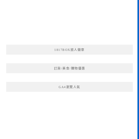
1817BOX旅人徽章
訂房/美食/購物優惠
GA4瀏覽人氣