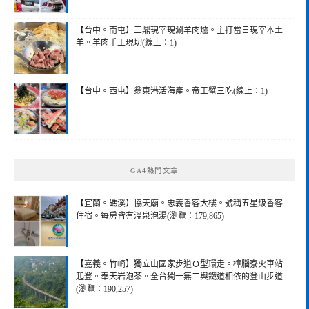
【台中。南屯】三鼎現宰現涮羊肉爐。主打當日現宰本土
羊。羊肉手工現切(線上：1)
【台中。西屯】翁東港活海產。帝王蟹三吃(線上：1)
GA4熱門文章
【宜蘭。礁溪】協天廟。忠義香客大樓。號稱五星級香客
住宿。每房皆有溫泉泡湯(瀏覽：179,865)
【嘉義。竹崎】獨立山國家步道Ｏ型環走。樟腦寮火車站
起登。奉天岩泡茶。全台獨一無二與鐵道相依的登山步道
(瀏覽：190,257)