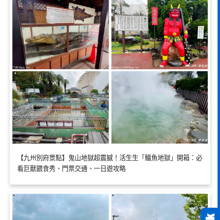
【九州別府景點】鬼山地獄超震撼！活生生「鱷魚地獄」開箱：必
看巨獸餵食秀、門票交通、一日遊攻略