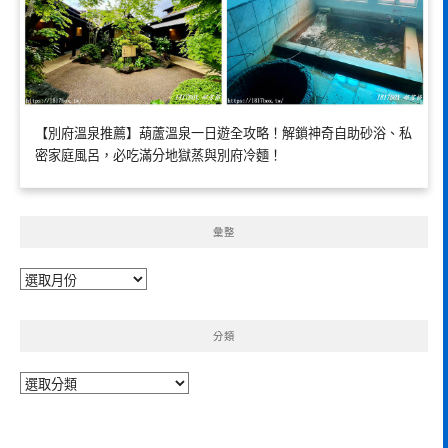
【別府溫泉推薦】葫蘆溫泉一日遊全攻略！解鎖神奇自助砂浴、私
密家庭風呂，必吃滿分地獄蒸與別府冷麵！
彙整
彙
整
分類
分
類