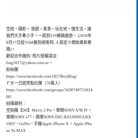
空拍。攝影。 旅遊。美食。玩在地。慢生活。讓
我們大手牽小手。一起到319鄉鎮遨遊。 (2018年
8月17日從YAM搬到痞客邦, 人氣從０開始重新累
積)。
歡迎合作邀約/ 照片授權請洽:
ling1817@yahoo.com.tw
。
粉絲團
https://www.facebook.com/1817BoxBlog/
ＦＢ一日遊景點社團（70萬人）
https://www.facebook.com/groups/3438749723624
00/
拍攝器材：
空拍機【DJI】Mavic 2 Pro，單眼SONY A7R IV，
單眼SONY a77，類單SONY DSC-RX100M5A RX
100V，GoPro，手機Apple iPhone X ，Apple iPho
ne Xs MAX