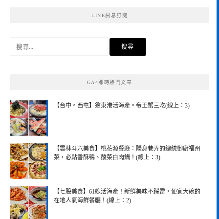
LINE訊息訂閱
搜
尋
關
鍵
GA4即時熱門文章
字:
【台中。西屯】翁東港活海產。帝王蟹三吃(線上：3)
【雲林斗六美食】桃花源餐廳：隱身巷弄的總統御廚福州
菜，必點香酥鴨、酸菜白肉鍋！(線上：3)
【七股美食】61線活海產！新鮮美味不踩雷，便宜大碗的
在地人氣海鮮餐廳！(線上：2)