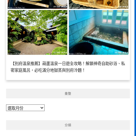
【別府溫泉推薦】葫蘆溫泉一日遊全攻略！解鎖神奇自助砂浴、私
密家庭風呂，必吃滿分地獄蒸與別府冷麵！
彙整
彙
整
分類