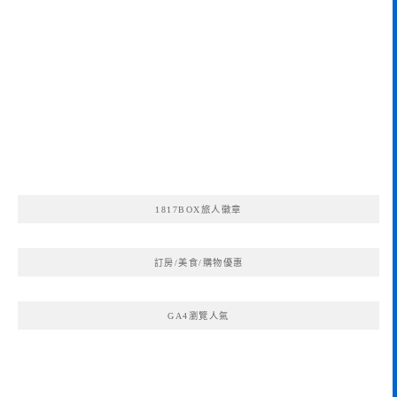
1817BOX旅人徽章
訂房/美食/購物優惠
GA4瀏覽人氣