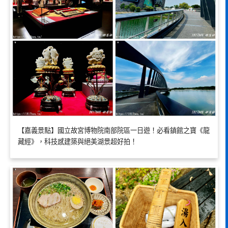
【嘉義景點】國立故宮博物院南部院區一日遊！必看鎮館之寶《龍
藏經》，科技感建築與絕美湖景超好拍！