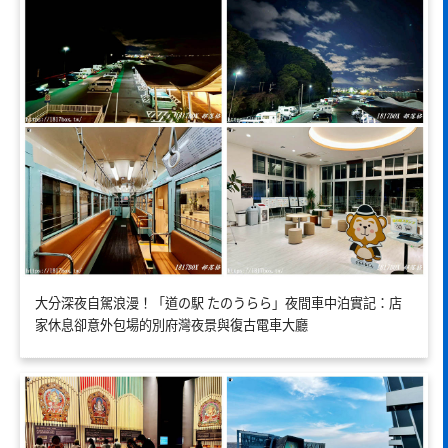
大分深夜自駕浪漫！「道の駅 たのうらら」夜間車中泊實記：店
家休息卻意外包場的別府灣夜景與復古電車大廳