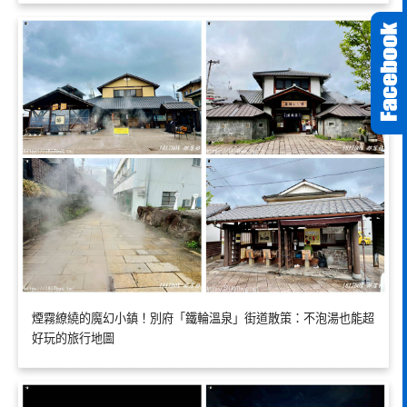
煙霧繚繞的魔幻小鎮！別府「鐵輪溫泉」街道散策：不泡湯也能超
好玩的旅行地圖