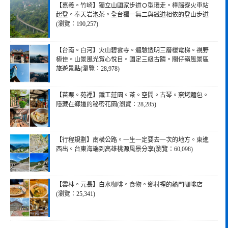
【嘉義。竹崎】獨立山國家步道Ｏ型環走。樟腦寮火車站
起登。奉天岩泡茶。全台獨一無二與鐵道相依的登山步道
(瀏覽：190,257)
【台南。白河】火山碧雲寺。體驗透明三層樓電梯。視野
極佳。山景風光賞心悅目。國定三級古蹟。關仔嶺風景區
旅遊景點(瀏覽：28,978)
【苗栗。苑裡】鐵工莊園。茶。空間。古琴。窯烤麵包。
隱藏在鄉道的秘密花園(瀏覽：28,285)
【行程規劃】南橫公路。一生一定要去一次的地方。東進
西出。台東海端到高雄桃源風景分享(瀏覽：60,098)
【雲林。元長】白水咖啡。食物。鄉村裡的熱門咖啡店
(瀏覽：25,341)