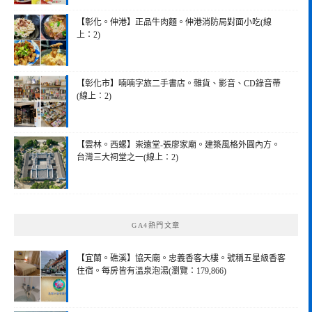
【彰化。伸港】正品牛肉麵。伸港消防局對面小吃(線
上：2)
【彰化市】喃喃字旅二手書店。雜貨、影音、CD錄音帶
(線上：2)
【雲林。西螺】崇遠堂-張廖家廟。建築風格外圓內方。
台灣三大祠堂之一(線上：2)
GA4熱門文章
【宜蘭。礁溪】協天廟。忠義香客大樓。號稱五星級香客
住宿。每房皆有溫泉泡湯(瀏覽：179,866)