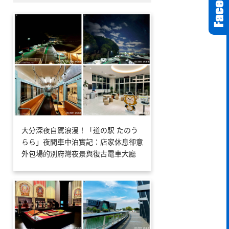
大分深夜自駕浪漫！「道の駅 たのう
らら」夜間車中泊實記：店家休息卻意
外包場的別府灣夜景與復古電車大廳