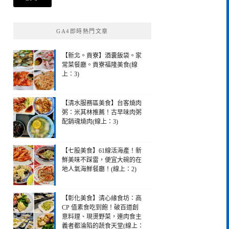
鍵
字:
GA4即時熱門文章
【新北。貢寮】酒囊飯袋。家
常菜餐廳。貢寮福隆美食(線
上：3)
【清水服務區美食】台客燒肉
粥：米其林推薦！古早味肉粥
配銷魂燒肉(線上：3)
【七股美食】61線活海產！新
鮮美味不踩雷，便宜大碗的在
地人氣海鮮餐廳！(線上：2)
【彰化美食】清心緣食坊：高
CP 值素食吃到飽！破百道創
意料理、現燙野菜，連肉食主
義者都淪陷的蔬食天堂(線上：