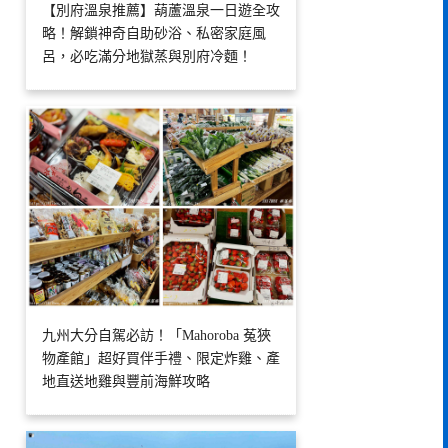
【別府溫泉推薦】葫蘆溫泉一日遊全攻
略！解鎖神奇自助砂浴、私密家庭風
呂，必吃滿分地獄蒸與別府冷麵！
九州大分自駕必訪！「Mahoroba 菟狹
物產館」超好買伴手禮、限定炸雞、產
地直送地雞與豐前海鮮攻略