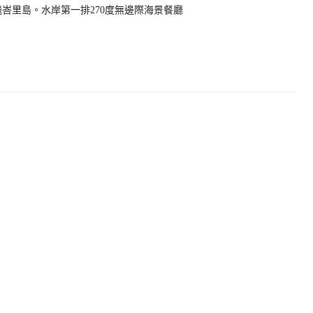
。秒飛峇里島。水岸第一排270度無邊際海景餐廳