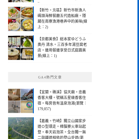
2)
【新竹。北區】新竹市新漁人
碼頭海鮮餐廳五代造船廠。隱
藏在南寮漁港巷弄中的美味(線
上：2)
【京都美食】総本家ゆどうふ
奧丹 清水。三百多年湯豆腐老
店。邊用餐邊享受日式庭園美
景(線上：1)
GA4熱門文章
【宜蘭。礁溪】協天廟。忠義
香客大樓。號稱五星級香客住
宿。每房皆有溫泉泡湯(瀏覽：
179,857)
【嘉義。竹崎】獨立山國家步
道Ｏ型環走。樟腦寮火車站起
登。奉天岩泡茶。全台獨一無
二與鐵道相依的登山步道(瀏