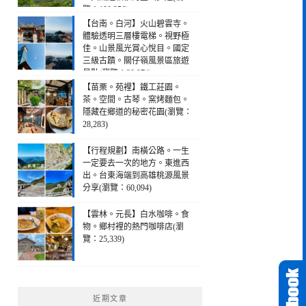
覽：190,256)
【台南。白河】火山碧雲寺。
體驗透明三層樓電梯。視野極
佳。山景風光賞心悅目。國定
三級古蹟。關仔嶺風景區旅遊
景點(瀏覽：28,974)
【苗栗。苑裡】鐵工莊園。
茶。空間。古琴。窯烤麵包。
隱藏在鄉道的秘密花園(瀏覽：
28,283)
【行程規劃】南橫公路。一生
一定要去一次的地方。東進西
出。台東海端到高雄桃源風景
分享(瀏覽：60,094)
【雲林。元長】白水咖啡。食
物。鄉村裡的熱門咖啡店(瀏
覽：25,339)
近期文章