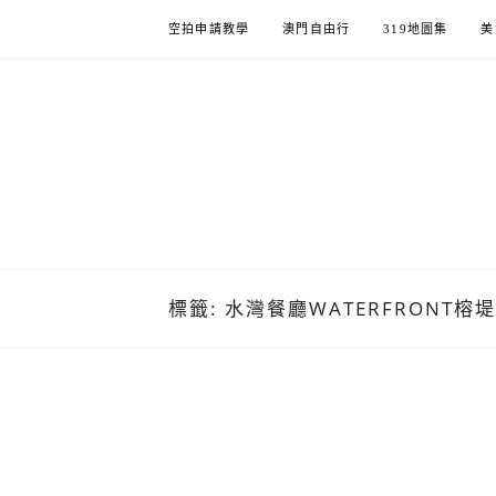
Skip
空拍申請教學
澳門自由行
319地圖集
美
to
content
標籤:
水灣餐廳WATERFRONT榕