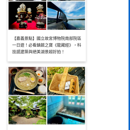
【嘉義景點】國立故宮博物院南部院區
一日遊！必看鎮館之寶《龍藏經》，科
技感建築與絕美湖景超好拍！