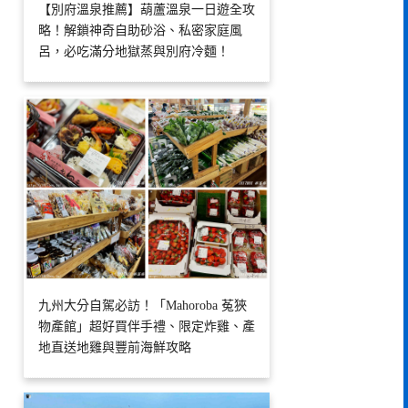
【別府溫泉推薦】葫蘆溫泉一日遊全攻
略！解鎖神奇自助砂浴、私密家庭風
呂，必吃滿分地獄蒸與別府冷麵！
九州大分自駕必訪！「Mahoroba 菟狹
物產館」超好買伴手禮、限定炸雞、產
地直送地雞與豐前海鮮攻略