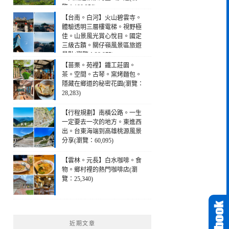
覽：190,256)
【台南。白河】火山碧雲寺。
體驗透明三層樓電梯。視野極
佳。山景風光賞心悅目。國定
三級古蹟。關仔嶺風景區旅遊
景點(瀏覽：28,975)
【苗栗。苑裡】鐵工莊園。
茶。空間。古琴。窯烤麵包。
隱藏在鄉道的秘密花園(瀏覽：
28,283)
【行程規劃】南橫公路。一生
一定要去一次的地方。東進西
出。台東海端到高雄桃源風景
分享(瀏覽：60,095)
【雲林。元長】白水咖啡。食
物。鄉村裡的熱門咖啡店(瀏
覽：25,340)
近期文章