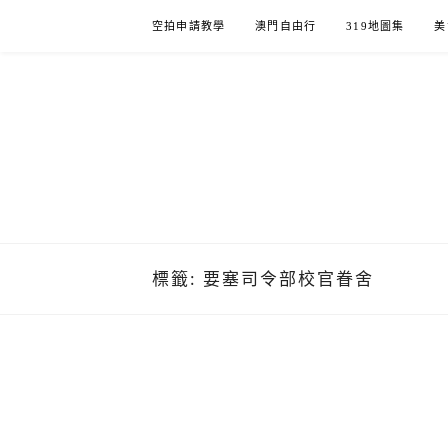
Skip
空拍申請教學
澳門自由行
319地圖集
美
to
content
標籤:
要塞司令部校官眷舍