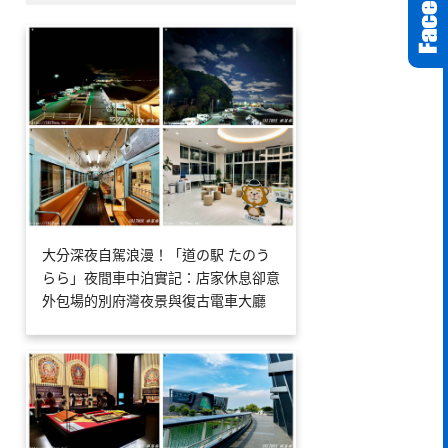
大分深夜自駕浪漫！「道の駅 たのう
らら」夜間車中泊實記：店家休息卻意
外包場的別府灣夜景與復古電車大廳