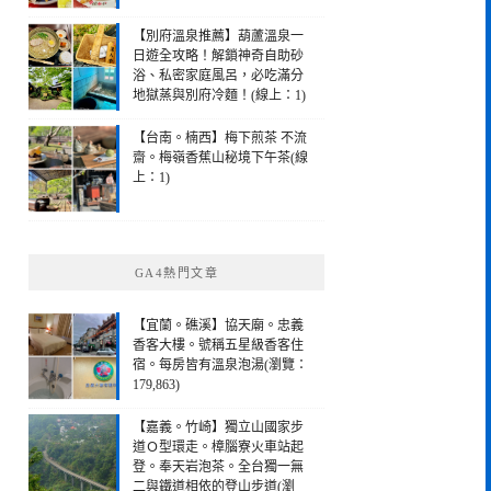
【別府溫泉推薦】葫蘆溫泉一
日遊全攻略！解鎖神奇自助砂
浴、私密家庭風呂，必吃滿分
地獄蒸與別府冷麵！(線上：1)
【台南。楠西】梅下煎茶 不流
齋。梅嶺香蕉山秘境下午茶(線
上：1)
GA4熱門文章
【宜蘭。礁溪】協天廟。忠義
香客大樓。號稱五星級香客住
宿。每房皆有溫泉泡湯(瀏覽：
179,863)
【嘉義。竹崎】獨立山國家步
道Ｏ型環走。樟腦寮火車站起
登。奉天岩泡茶。全台獨一無
二與鐵道相依的登山步道(瀏