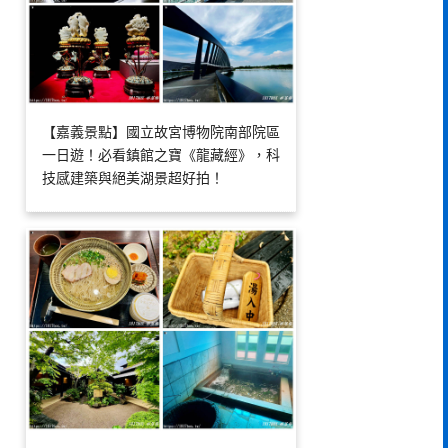
【嘉義景點】國立故宮博物院南部院區
一日遊！必看鎮館之寶《龍藏經》，科
技感建築與絕美湖景超好拍！