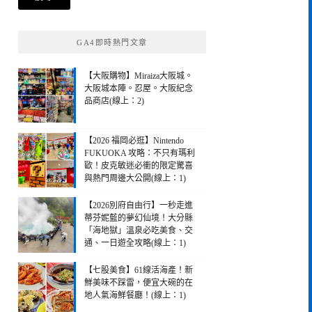
鍵
字:
GA4即時熱門文章
【大阪購物】Miraiza大阪城。
大阪城本陣。忍屋。大阪紀念
品商店(線上：2)
【2026 福岡必逛】Nintendo
FUKUOKA 攻略：不只有瑪利
歐！皮克敏迷必衝的限定驚喜
與熱門周邊大公開(線上：1)
【2026別府自由行】一秒走進
蒂芬妮藍的夢幻仙境！大分縣
「海地獄」溫泉必吃美食、交
通、一日遊全攻略(線上：1)
【七股美食】61線活海產！新
鮮美味不踩雷，便宜大碗的在
地人氣海鮮餐廳！(線上：1)