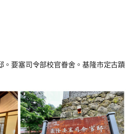
邸。要塞司令部校官眷舍。基隆市定古蹟