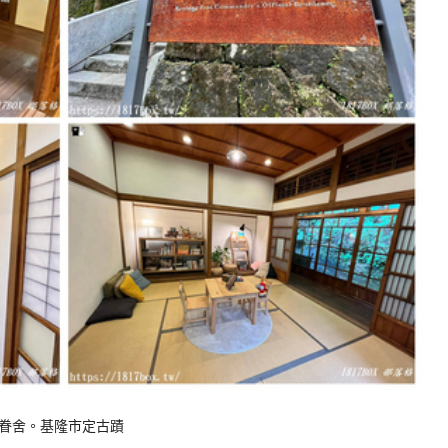
眷舍。基隆市定古蹟