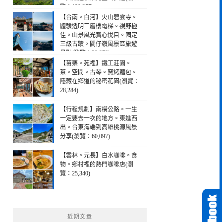
覽：190,257)
【台南。白河】火山碧雲寺。
體驗透明三層樓電梯。視野極
佳。山景風光賞心悅目。國定
三級古蹟。關仔嶺風景區旅遊
景點(瀏覽：28,978)
【苗栗。苑裡】鐵工莊園。
茶。空間。古琴。窯烤麵包。
隱藏在鄉道的秘密花園(瀏覽：
28,284)
【行程規劃】南橫公路。一生
一定要去一次的地方。東進西
出。台東海端到高雄桃源風景
分享(瀏覽：60,097)
【雲林。元長】白水咖啡。食
物。鄉村裡的熱門咖啡店(瀏
覽：25,340)
近期文章