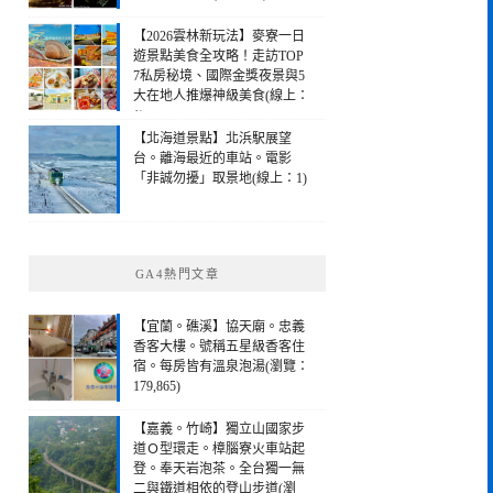
【2026雲林新玩法】麥寮一日
遊景點美食全攻略！走訪TOP
7私房秘境、國際金獎夜景與5
大在地人推爆神級美食(線上：
1)
【北海道景點】北浜駅展望
台。離海最近的車站。電影
「非誠勿擾」取景地(線上：1)
GA4熱門文章
【宜蘭。礁溪】協天廟。忠義
香客大樓。號稱五星級香客住
宿。每房皆有溫泉泡湯(瀏覽：
179,865)
【嘉義。竹崎】獨立山國家步
道Ｏ型環走。樟腦寮火車站起
登。奉天岩泡茶。全台獨一無
二與鐵道相依的登山步道(瀏