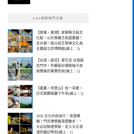
鍵
字:
GA4即時熱門文章
【屏東。東港】屏東縣王船文
化館。42尺典藏王船超震撼！
全台第一座以迎王祭典文化為
主題設立的博物館(線上：3)
【台南。麻豆】星巴克 台南麻
豆門市。外觀設計擷取柚子皮
剝開後的果實形狀(線上：2)
【嘉義。阿里山】佐一茶屋。
日式景觀餐廳下午茶(線上：2)
2026 北九州自由行｜浪漫爆
棚！門司港懷舊夜間散步：7
大必訪點燈景點，走入大正浪
漫的魔幻時刻(線上：1)