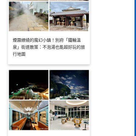
煙霧繚繞的魔幻小鎮！別府「鐵輪溫
泉」街道散策：不泡湯也能超好玩的旅
行地圖