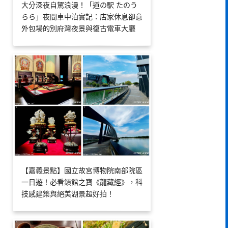
大分深夜自駕浪漫！「道の駅 たのう
らら」夜間車中泊實記：店家休息卻意
外包場的別府灣夜景與復古電車大廳
【嘉義景點】國立故宮博物院南部院區
一日遊！必看鎮館之寶《龍藏經》，科
技感建築與絕美湖景超好拍！