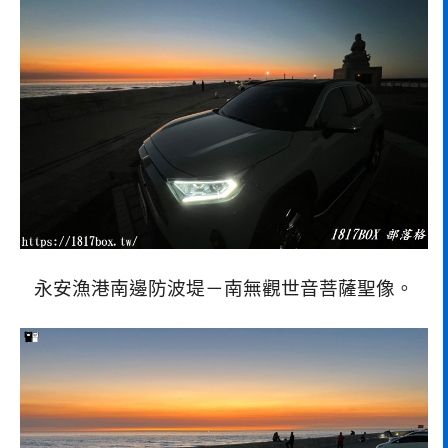
永安漁港南邊防波堤－南無觀世音菩薩聖像。