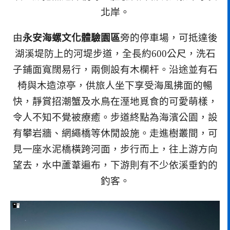
北岸。
由
永安海螺文化體驗園區
旁的停車場，可抵達後
湖溪堤防上的河堤步道，全長約600公尺，洗石
子鋪面寬闊易行，兩側設有木欄杆。沿途並有石
椅與木造涼亭，供旅人坐下享受海風拂面的暢
快，靜賞招潮蟹及水鳥在溼地覓食的可愛萌樣，
令人不知不覺被療癒。步道終點為海濱公園，設
有攀岩牆、網繩橋等休閒設施。走進樹叢間，可
見一座水泥橋橫跨河面，步行而上，往上游方向
望去，水中蘆葦遍布，下游則有不少依溪垂釣的
釣客。