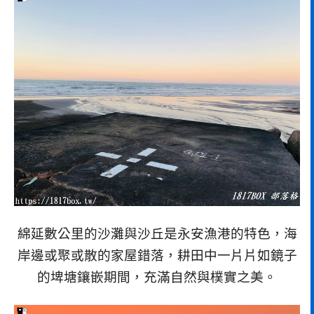
綿延數公里的沙灘與沙丘是永安漁港的特色，海
岸邊或聚或散的家屋錯落，耕田中一片片如鏡子
的埤塘鑲嵌期間，充滿自然與樸實之美。