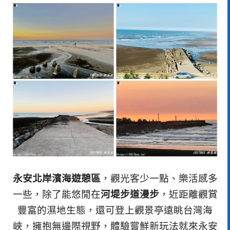
永安北岸濱海遊憩區
，觀光客少一點、樂活感多
一些，除了能悠閒在
河堤步道漫步
，近距離觀賞
豐富的濕地生態，還可登上觀景亭遠眺台灣海
峽，擁抱無邊際視野，體驗嘗鮮新玩法就來永安