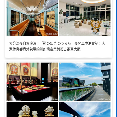
大分深夜自駕浪漫！「道の駅 たのうらら」夜間車中泊實記：店
家休息卻意外包場的別府灣夜景與復古電車大廳