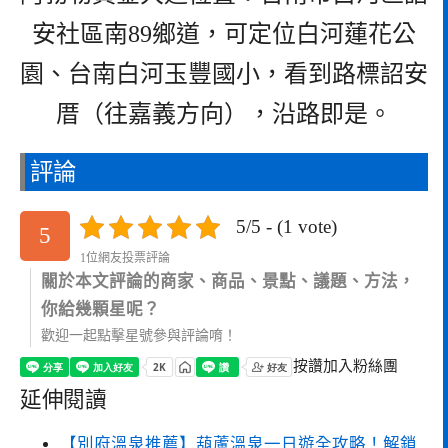
安社區南89鄉道，可定位白河蓮花公
園、台南白河玉豐國小，看到路標詔安
厝（往嘉義方向），沿路即是。
評論
5/5 - (1 vote)
5
1位網友投票評論
關於本文評論的商家、商品、景點、議題、方法，
你給幾顆星呢？
歡迎一起點擊星號參與評論唷！
按讚加入粉絲團
延伸閱讀
【別府溫泉推薦】葫蘆溫泉一日遊全攻略！解鎖