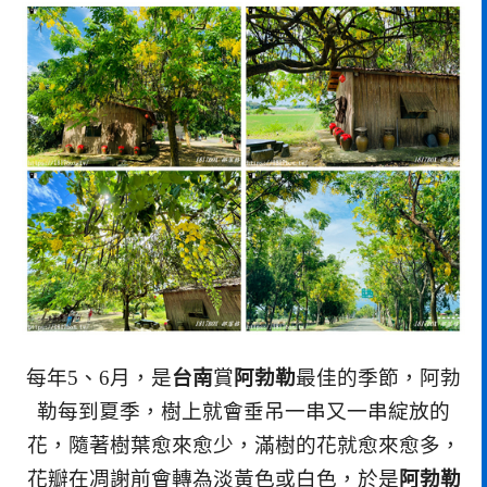
每年5、6月，是
台南
賞
阿勃勒
最佳的季節，阿勃
勒每到夏季，樹上就會垂吊一串又一串綻放的
花，隨著樹葉愈來愈少，滿樹的花就愈來愈多，
花瓣在凋謝前會轉為淡黃色或白色，於是
阿勃勒