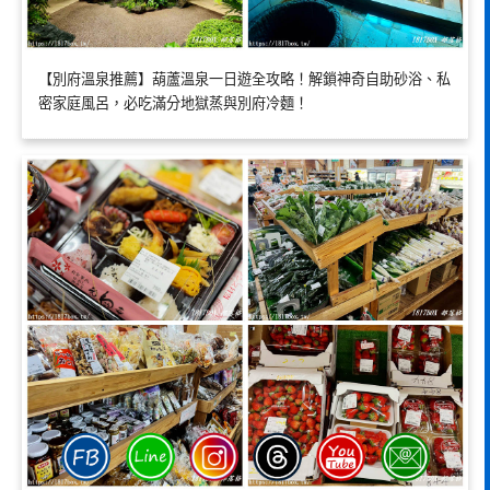
【別府溫泉推薦】葫蘆溫泉一日遊全攻略！解鎖神奇自助砂浴、私
密家庭風呂，必吃滿分地獄蒸與別府冷麵！