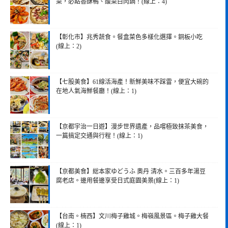
菜，必點香酥鴨、酸菜白肉鍋！(線上：4)
【彰化市】兆秀蔬食。餐盒菜色多樣化選擇。銅板小吃
(線上：2)
【七股美食】61線活海產！新鮮美味不踩雷，便宜大碗的
在地人氣海鮮餐廳！(線上：1)
【京都宇治一日遊】漫步世界遺產，品嚐極致抹茶美食，
一篇搞定交通與行程！(線上：1)
【京都美食】総本家ゆどうふ 奧丹 清水。三百多年湯豆
腐老店。邊用餐邊享受日式庭園美景(線上：1)
【台南。楠西】文川梅子雞城。梅嶺風景區。梅子雞大餐
(線上：1)