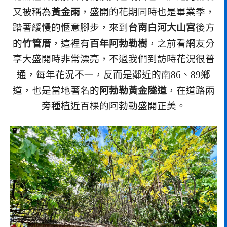
又被稱為
黃金雨
，盛開的花期同時也是畢業季，
踏著緩慢的愜意腳步，來到
台南白河大山宮
後方
的
竹管厝
，這裡有
百年阿勃勒樹
，之前看網友分
享大盛開時非常漂亮，不過我們到訪時花況很普
通，每年花況不一，反而是鄰近的南86、89鄉
道，也是當地著名的
阿勃勒黃金隧道
，在道路兩
旁種植近百棵的阿勃勒盛開正美。