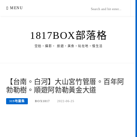
Skip
MENU
to
content
1817BOX部落格
空拍。攝影。 旅遊。美食。玩在地。慢生活
【台南。白河】大山宮竹管厝。百年阿
勃勒樹。順遊阿勃勒黃金大道
319地圖集
BOX1817
2022-06-25