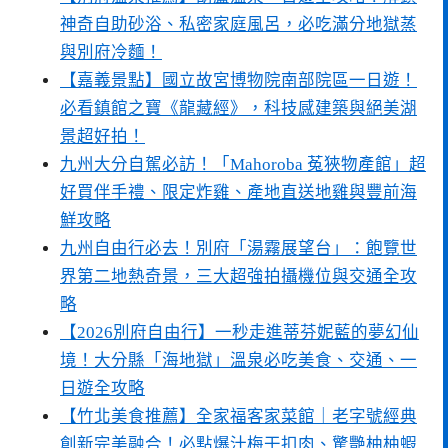
神奇自助砂浴、私密家庭風呂，必吃滿分地獄蒸
與別府冷麵！
【嘉義景點】國立故宮博物院南部院區一日遊！
必看鎮館之寶《龍藏經》，科技感建築與絕美湖
景超好拍！
九州大分自駕必訪！「Mahoroba 菟狹物產館」超
好買伴手禮、限定炸雞、產地直送地雞與豐前海
鮮攻略
九州自由行必去！別府「湯霧展望台」：飽覽世
界第二地熱奇景，三大超強拍攝機位與交通全攻
略
【2026別府自由行】一秒走進蒂芬妮藍的夢幻仙
境！大分縣「海地獄」溫泉必吃美食、交通、一
日遊全攻略
【竹北美食推薦】全家福客家菜館｜老字號經典
創新完美融合！必點爆汁梅干扣肉、驚艷柚柚蝦