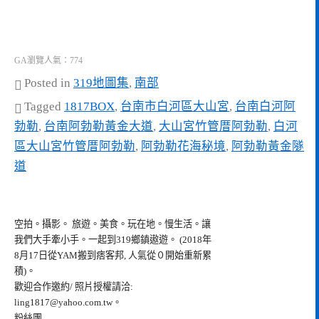
GA瀏覽人氣：774
Posted in
319地圖集
,
南部
Tagged
1817BOX
,
台南市白河區大山宮
,
台南白河阿
勃勒
,
台南阿勃勒黃金大道
,
大山宮竹管厝阿勃勒
,
白河
區大山宮竹管厝阿勃勒
,
阿勃勒花海秘境
,
阿勃勒黃金隧
道
空拍。攝影。 旅遊。美食。玩在地。慢生活。讓
我們大手牽小手。一起到319鄉鎮遨遊。 (2018年
8月17日從YAM搬到痞客邦, 人氣從０開始重新累
積)。
歡迎合作邀約/ 照片授權請洽:
ling1817@yahoo.com.tw
。
粉絲團