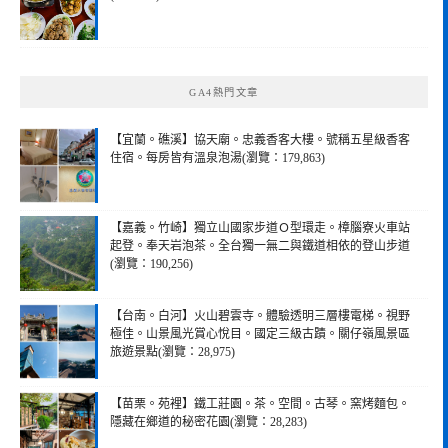
GA4熱門文章
【宜蘭。礁溪】協天廟。忠義香客大樓。號稱五星級香客
住宿。每房皆有溫泉泡湯(瀏覽：179,863)
【嘉義。竹崎】獨立山國家步道Ｏ型環走。樟腦寮火車站
起登。奉天岩泡茶。全台獨一無二與鐵道相依的登山步道
(瀏覽：190,256)
【台南。白河】火山碧雲寺。體驗透明三層樓電梯。視野
極佳。山景風光賞心悅目。國定三級古蹟。關仔嶺風景區
旅遊景點(瀏覽：28,975)
【苗栗。苑裡】鐵工莊園。茶。空間。古琴。窯烤麵包。
隱藏在鄉道的秘密花園(瀏覽：28,283)