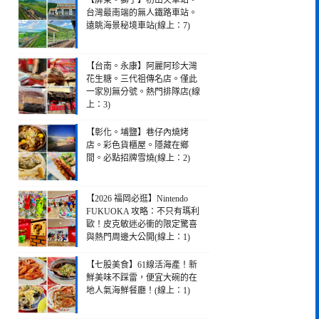
【屏東。獅子】枋山火車站。
台灣最南端的無人鐵路車站。
遠眺海景秘境車站(線上：7)
【台南。永康】阿麗阿珍大灣
花生糖。三代祖傳名店。僅此
一家別無分號。熱門排隊店(線
上：3)
【彰化。埔鹽】巷仔內燒烤
店。彩色貨櫃屋。隱藏在鄉
間。必點招牌雪燒(線上：2)
【2026 福岡必逛】Nintendo
FUKUOKA 攻略：不只有瑪利
歐！皮克敏迷必衝的限定驚喜
與熱門周邊大公開(線上：1)
【七股美食】61線活海產！新
鮮美味不踩雷，便宜大碗的在
地人氣海鮮餐廳！(線上：1)