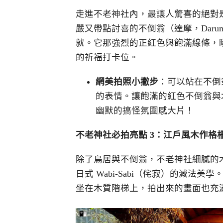
走進不老神社內，最讓人驚喜的絕對
嚴又帶點討喜的不倒翁（達摩，Dar
就。它那強烈的正紅色與飽滿線條，
的祈福打卡位。
網美拍照小撇步
：可以站在不倒
的表情。讓飽滿的紅色不倒翁與
幽默的搞怪氛圍感大片！
不老神社必拍亮點 3
：江戶風木作格
除了鳥居與不倒翁，不老神社細膩的
日式 Wabi-Sabi（侘寂）的減
坐在木質階梯上，拍出來的畫面也充