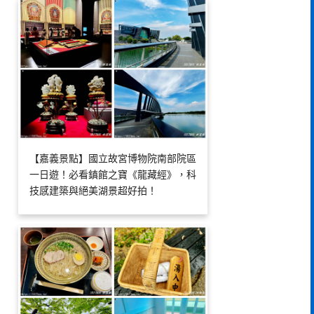
【嘉義景點】國立故宮博物院南部院區
一日遊！必看鎮館之寶《龍藏經》，科
技感建築與絕美湖景超好拍！