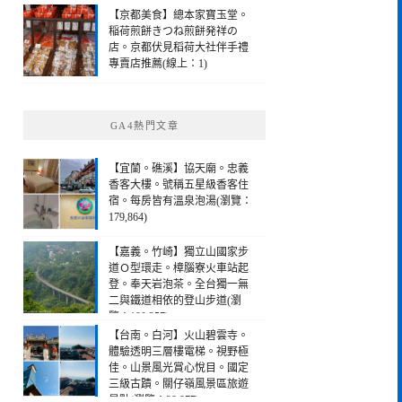
【京都美食】總本家寶玉堂。
稲荷煎餅きつね煎餅発祥の
店。京都伏見稻荷大社伴手禮
專賣店推薦(線上：1)
GA4熱門文章
【宜蘭。礁溪】協天廟。忠義
香客大樓。號稱五星級香客住
宿。每房皆有溫泉泡湯(瀏覽：
179,864)
【嘉義。竹崎】獨立山國家步
道Ｏ型環走。樟腦寮火車站起
登。奉天岩泡茶。全台獨一無
二與鐵道相依的登山步道(瀏
覽：190,257)
【台南。白河】火山碧雲寺。
體驗透明三層樓電梯。視野極
佳。山景風光賞心悅目。國定
三級古蹟。關仔嶺風景區旅遊
景點(瀏覽：28,977)