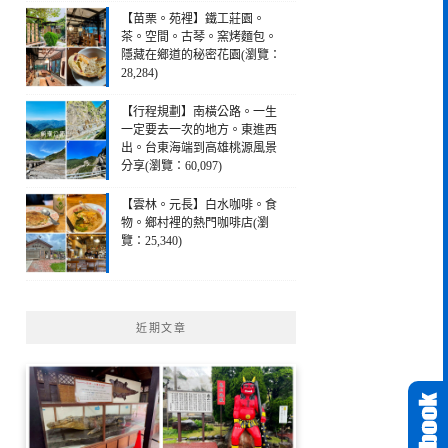
【苗栗。苑裡】鐵工莊園。
茶。空間。古琴。窯烤麵包。
隱藏在鄉道的秘密花園(瀏覽：
28,284)
【行程規劃】南橫公路。一生
一定要去一次的地方。東進西
出。台東海端到高雄桃源風景
分享(瀏覽：60,097)
【雲林。元長】白水咖啡。食
物。鄉村裡的熱門咖啡店(瀏
覽：25,340)
近期文章