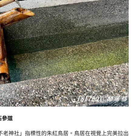
石參道
不老神社」指標性的朱紅鳥居。鳥居在視覺上完美拉出