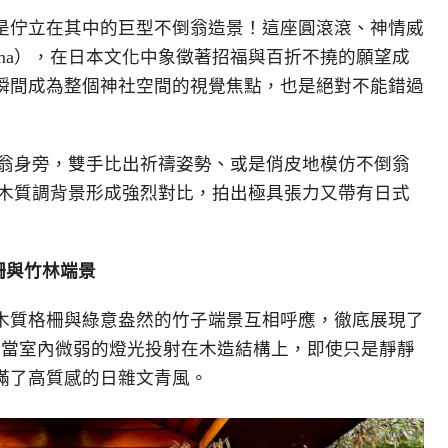
是佇立在其中的巨型不倒翁造景！這座圓滾滾、神情威
uma），在日本文化中象徵著招福與百折不撓的願望成
瞬間成為整個神社空間的視覺焦點，也是絕對不能錯過
翁身旁，雙手比出祈禱姿勢、或是俏皮地模仿不倒翁
木質調背景形成強烈對比，拍出極具張力又帶有日式
柵與竹林端景
木質格柵與綠意盎然的竹子端景互相呼應，徹底展現了
法美學。當室內微弱的燈光投射在木造結構上，即使只是靜靜
滿了高質感的日雜文青風。