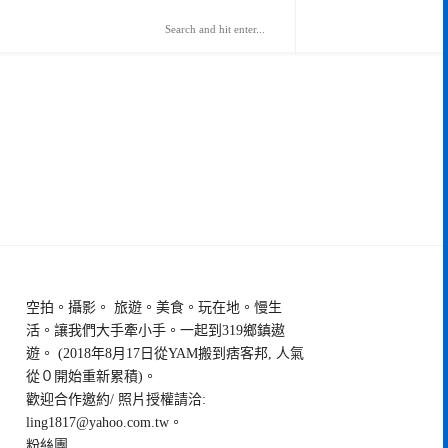
空拍。攝影。 旅遊。美食。玩在地。慢生
活。讓我們大手牽小手。一起到319鄉鎮遨
遊。 (2018年8月17日從YAM搬到痞客邦, 人氣
從０開始重新累積)。
歡迎合作邀約/ 照片授權請洽:
ling1817@yahoo.com.tw
。
粉絲團