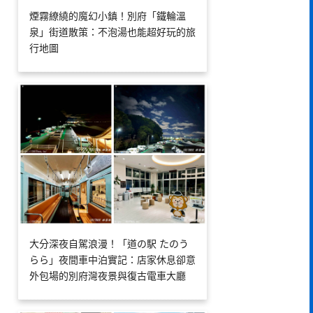
煙霧繚繞的魔幻小鎮！別府「鐵輪溫
泉」街道散策：不泡湯也能超好玩的旅
行地圖
大分深夜自駕浪漫！「道の駅 たのう
らら」夜間車中泊實記：店家休息卻意
外包場的別府灣夜景與復古電車大廳