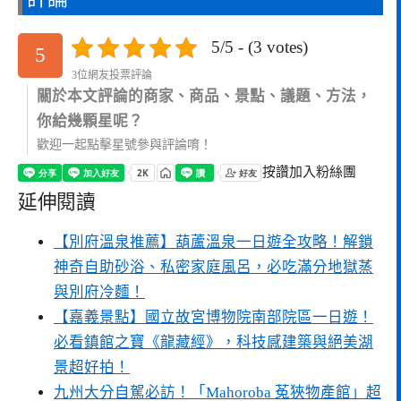
5/5 - (3 votes)
5
3位網友投票評論
關於本文評論的商家、商品、景點、議題、方法，
你給幾顆星呢？
歡迎一起點擊星號參與評論唷！
按讚加入粉絲團
延伸閱讀
【別府溫泉推薦】葫蘆溫泉一日遊全攻略！解鎖
神奇自助砂浴、私密家庭風呂，必吃滿分地獄蒸
與別府冷麵！
【嘉義景點】國立故宮博物院南部院區一日遊！
必看鎮館之寶《龍藏經》，科技感建築與絕美湖
景超好拍！
九州大分自駕必訪！「Mahoroba 菟狹物產館」超