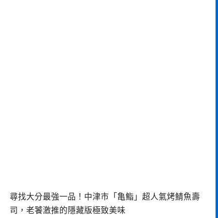
尋找大分最強一品！中津市「亀鮨」超人氣烤鯖魚壽
司，老饕激推的隱藏版極致美味