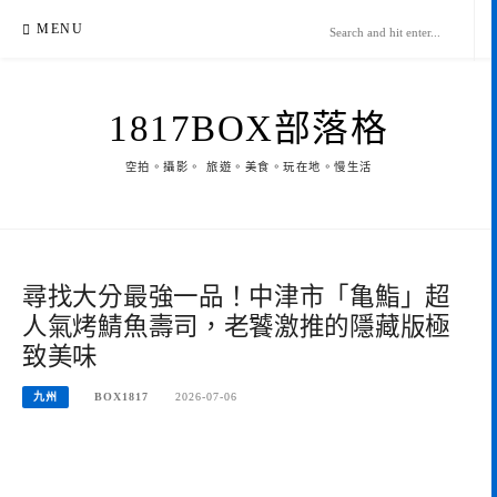
Skip
MENU
to
content
1817BOX部落格
空拍。攝影。 旅遊。美食。玩在地。慢生活
尋找大分最強一品！中津市「亀鮨」超
人氣烤鯖魚壽司，老饕激推的隱藏版極
致美味
九州
BOX1817
2026-07-06