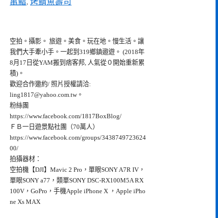
亀鮨
,
烤鯖魚壽司
空拍。攝影。 旅遊。美食。玩在地。慢生活。讓
我們大手牽小手。一起到319鄉鎮遨遊。 (2018年
8月17日從YAM搬到痞客邦, 人氣從０開始重新累
積)。
歡迎合作邀約/ 照片授權請洽:
ling1817@yahoo.com.tw
。
粉絲團
https://www.facebook.com/1817BoxBlog/
ＦＢ一日遊景點社團（70萬人）
https://www.facebook.com/groups/3438749723624
00/
拍攝器材：
空拍機【DJI】Mavic 2 Pro，單眼SONY A7R IV，
單眼SONY a77，類單SONY DSC-RX100M5A RX
100V，GoPro，手機Apple iPhone X ，Apple iPho
ne Xs MAX