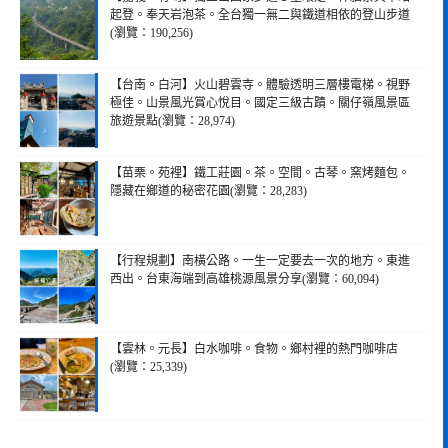
起登。奉天岩泡茶。全台獨一無二與鐵道相依的登山步道
(瀏覽：190,256)
【台南。白河】火山碧雲寺。體驗透明三層樓電梯。視野
極佳。山景風光賞心悅目。國定三級古蹟。關仔嶺風景區
旅遊景點(瀏覽：28,974)
【苗栗。苑裡】鐵工莊園。茶。空間。古琴。窯烤麵包。
隱藏在鄉道的秘密花園(瀏覽：28,283)
【行程規劃】南橫公路。一生一定要去一次的地方。東進
西出。台東海端到高雄桃源風景分享(瀏覽：60,094)
【雲林。元長】白水咖啡。食物。鄉村裡的熱門咖啡店
(瀏覽：25,339)