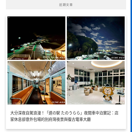
近期文章
大分深夜自駕浪漫！「道の駅 たのうらら」夜間車中泊實記：店
家休息卻意外包場的別府灣夜景與復古電車大廳