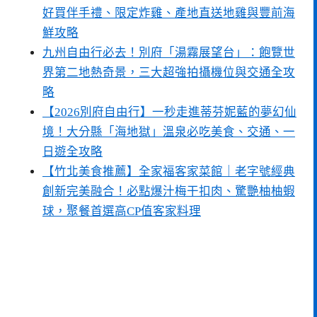
好買伴手禮、限定炸雞、產地直送地雞與豐前海
鮮攻略
九州自由行必去！別府「湯霧展望台」：飽覽世
界第二地熱奇景，三大超強拍攝機位與交通全攻
略
【2026別府自由行】一秒走進蒂芬妮藍的夢幻仙
境！大分縣「海地獄」溫泉必吃美食、交通、一
日遊全攻略
【竹北美食推薦】全家福客家菜館｜老字號經典
創新完美融合！必點爆汁梅干扣肉、驚艷柚柚蝦
球，聚餐首選高CP值客家料理