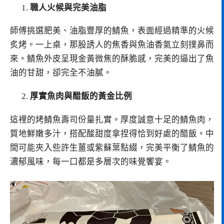
職人火候與完美油脂
師傅挑選肥美、油脂豐厚的鯖魚，表面經過精準的火候
炙烤。一上桌，那股誘人的焦香與魚油香氣立刻撲鼻而
來。鯖魚外皮呈現金黃微焦的酥脆感，完美的逼出了魚
油的甘甜，卻完全不油膩。
厚實魚肉與醋飯的黃金比例
這裡的烤鯖魚壽司份量扎實。厚度誠意十足的鯖魚肉，
質地鮮嫩多汁，搭配酸甜度拿捏得恰到好處的醋飯。中
間可能夾入些許生薑或紫蘇葉點綴，完美平衡了鯖魚的
濃郁風味，每一口都是多層次的味覺饗宴。