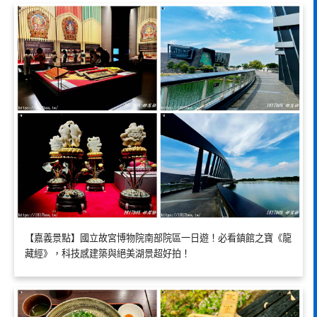
【嘉義景點】國立故宮博物院南部院區一日遊！必看鎮館之寶《龍
藏經》，科技感建築與絕美湖景超好拍！