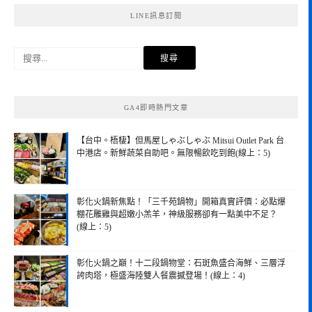
LINE訊息訂閱
搜
尋
關
鍵
GA4即時熱門文章
字:
【台中。梧棲】但馬屋しゃぶしゃぶ Mitsui Outlet Park 台
中港店。新鮮蔬菜自助吧。無限暢飲吃到飽(線上：5)
彰化火鍋新焦點！「三千苑鍋物」開箱真實評價：必點爆
棚花雕雞與超嫩小羔羊，神級服務卻有一點美中不足？
(線上：5)
彰化火鍋之巔！十二段鍋物堂：石斑魚盛合海鮮、三層浮
誇肉塔，極盛海陸雙人餐震撼登場！(線上：4)