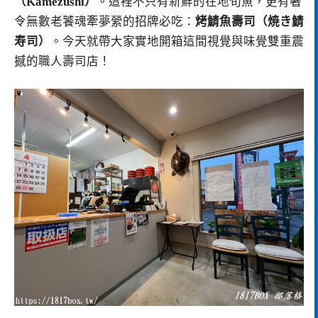
（Kamezushi
）
。這裡不只有新鮮的在地旬魚，更有著
令無數老饕魂牽夢縈的招牌必吃：
烤鯖魚壽司（焼き鯖
寿司）
。今天就帶大家實地開箱這間視覺與味覺雙重震
撼的職人壽司店！