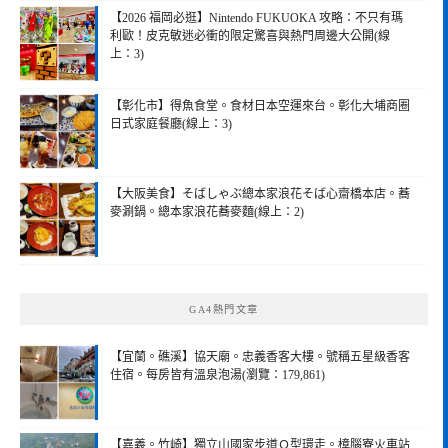
【2026 福岡必逛】Nintendo FUKUOKA 攻略：不只有瑪
利歐！皮克敏迷必衝的限定驚喜與熱門周邊大公開(線
上：3)
【彰化市】得魚食堂。食材日本空運來台。彰化大埔商圈
日式家庭餐廳(線上：3)
【大阪美食】そばしゃぶ總本家浪花そば心齋橋本店。蕎
麥涮鍋。總本家浪花蕎麥麵(線上：2)
GA4熱門文章
【宜蘭。礁溪】協天廟。忠義香客大樓。號稱五星級香客
住宿。每房皆有溫泉泡湯(瀏覽：179,861)
【嘉義。竹崎】獨立山國家步道Ｏ型環走。樟腦寮火車站