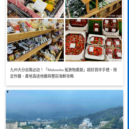
九州大分自駕必訪！「Mahoroba 菟狹物產館」超好買伴手禮、限
定炸雞、產地直送地雞與豐前海鮮攻略