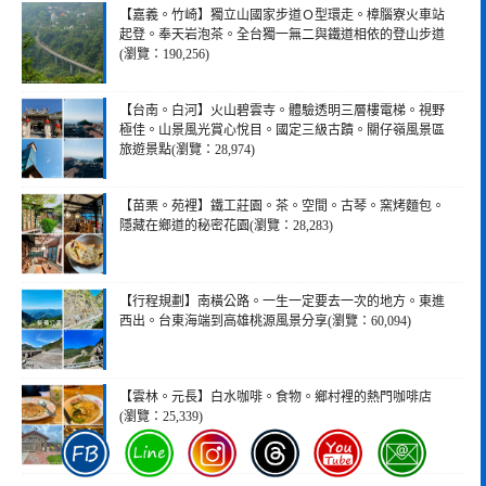
【嘉義。竹崎】獨立山國家步道Ｏ型環走。樟腦寮火車站
起登。奉天岩泡茶。全台獨一無二與鐵道相依的登山步道
(瀏覽：190,256)
【台南。白河】火山碧雲寺。體驗透明三層樓電梯。視野
極佳。山景風光賞心悅目。國定三級古蹟。關仔嶺風景區
旅遊景點(瀏覽：28,974)
【苗栗。苑裡】鐵工莊園。茶。空間。古琴。窯烤麵包。
隱藏在鄉道的秘密花園(瀏覽：28,283)
【行程規劃】南橫公路。一生一定要去一次的地方。東進
西出。台東海端到高雄桃源風景分享(瀏覽：60,094)
【雲林。元長】白水咖啡。食物。鄉村裡的熱門咖啡店
(瀏覽：25,339)