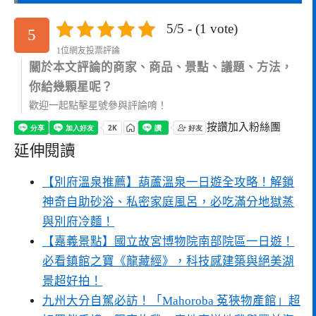
5/5 - (1 vote)
5
1位網友投票評論
關於本文評論的商家、商品、景點、議題、方法，
你給幾顆星呢？
歡迎一起點擊星號參與評論唷！
按讚加入粉絲團
延伸閱讀
【別府溫泉推薦】葫蘆溫泉一日遊全攻略！解鎖
神奇自助砂浴、私密家庭風呂，必吃滿分地獄蒸
與別府冷麵！
【嘉義景點】國立故宮博物院南部院區一日遊！
必看鎮館之寶《龍藏經》，科技感建築與絕美湖
景超好拍！
九州大分自駕必訪！「Mahoroba 菟狹物產館」超