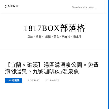
Skip
MENU
to
content
1817BOX部落格
空拍。攝影。 旅遊。美食。玩在地。慢生活
【宜蘭。礁溪】湯圍溝溫泉公園。免費
泡腳溫泉。九號咖啡Bar溫泉魚
319地圖集
BOX1817
2021-03-30