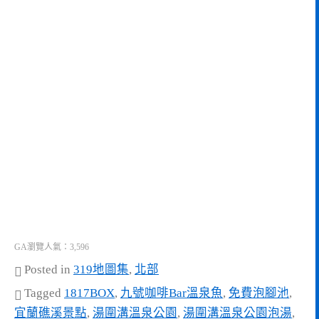
GA瀏覽人氣：3,596
Posted in
319地圖集
,
北部
Tagged
1817BOX
,
九號咖啡Bar溫泉魚
,
免費泡腳池
,
宜蘭礁溪景點
,
湯圍溝溫泉公園
,
湯圍溝溫泉公園泡湯
,