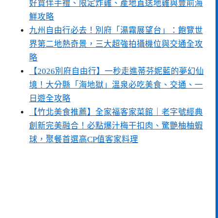
好買伴手禮、限定炸雞、產地直送地雞與豐前海
鮮攻略
九州自由行必去！別府「湯霧展望台」：飽覽世
界第二地熱奇景，三大超強拍攝機位與交通全攻
略
【2026別府自由行】一秒走進蒂芬妮藍的夢幻仙
境！大分縣「海地獄」溫泉必吃美食、交通、一
日遊全攻略
【竹北美食推薦】全家福客家菜館｜老字號經典
創新完美融合！必點爆汁梅干扣肉、驚艷柚柚蝦
球，聚餐首選高CP值客家料理