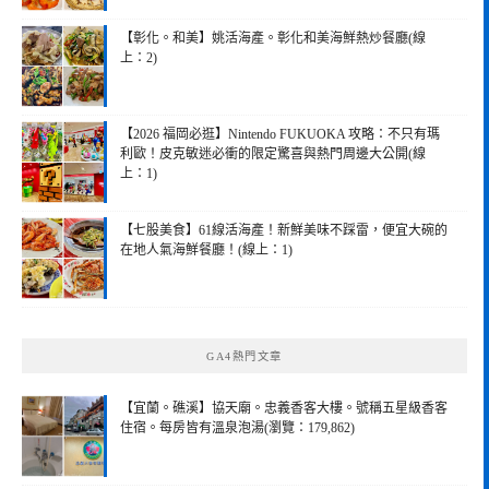
【彰化。和美】姚活海產。彰化和美海鮮熱炒餐廳(線
上：2)
【2026 福岡必逛】Nintendo FUKUOKA 攻略：不只有瑪
利歐！皮克敏迷必衝的限定驚喜與熱門周邊大公開(線
上：1)
【七股美食】61線活海產！新鮮美味不踩雷，便宜大碗的
在地人氣海鮮餐廳！(線上：1)
GA4熱門文章
【宜蘭。礁溪】協天廟。忠義香客大樓。號稱五星級香客
住宿。每房皆有溫泉泡湯(瀏覽：179,862)