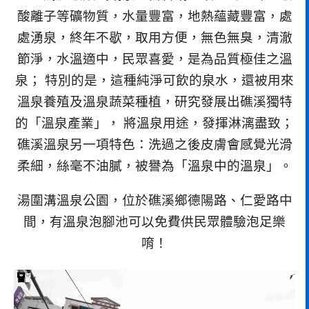
酸離子等礦物質，水量豐富，地熱蘊藏豐富，處
處湧泉，終年不歇，取用方便，無色無臭，清澈
節淨，水溫適中，民眾喜愛，是為品質極佳之溫
泉； 特別的是，這種純淨可飲的泉水，還被用來
溫泉養殖及溫泉蔬菜種植，研究發展出礁溪獨特
的「溫泉產業」， 將溫泉用途，發揮淋漓盡致；
礁溪溫泉另一項特色：洗過之後皮膚會感覺光滑
柔細，絲毫不油膩，被譽為「溫泉中的溫泉」。
湯圍溝溫泉公園，位於礁溪鄉德陽路、仁愛路中
間，有溫泉泡腳池可以免費供民眾體驗泡足樂
唷！