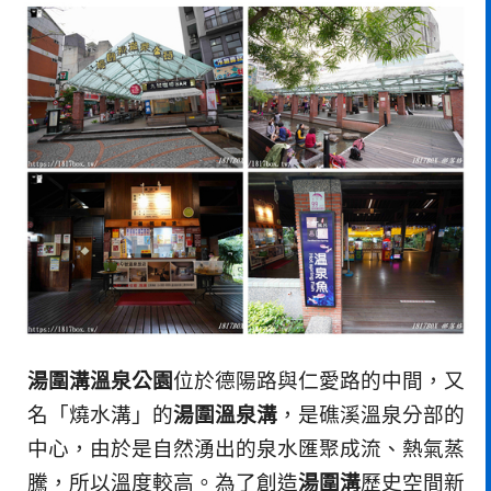
湯圍溝溫泉公園
位於德陽路與仁愛路的中間，又
名「燒水溝」的
湯圍溫泉溝
，是礁溪溫泉分部的
中心，由於是自然湧出的泉水匯聚成流、熱氣蒸
騰，所以溫度較高。為了創造
湯圍溝
歷史空間新