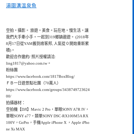
湯圍溝溫泉魚
空拍。攝影。 旅遊。美食。玩在地。慢生活。讓
我們大手牽小手。一起到319鄉鎮遨遊。 (2018年
8月17日從YAM搬到痞客邦, 人氣從０開始重新累
積)。
歡迎合作邀約/ 照片授權請洽:
ling1817@yahoo.com.tw
。
粉絲團
https://www.facebook.com/1817BoxBlog/
ＦＢ一日遊景點社團（70萬人）
https://www.facebook.com/groups/3438749723624
00/
拍攝器材：
空拍機【DJI】Mavic 2 Pro，單眼SONY A7R IV，
單眼SONY a77，類單SONY DSC-RX100M5A RX
100V，GoPro，手機Apple iPhone X ，Apple iPho
ne Xs MAX