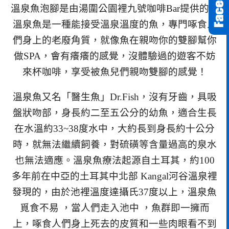
溫泉魚泡腳是由湯圍公園裡九號咖啡Bar提供的，
溫泉魚是一種能接受溫泉溫度的魚，專門啄食人
們身上的老廢角質，就像魚在親吻你的雙腳幫你
做SPA，會有癢癢的感覺，沒體驗過的遊客不妨
來杯咖啡，享受被魚兒們親吻雙腳的感覺！
溫泉魚又名「醫生魚」Dr.Fish，沒有牙齒，具吸
盤狀吻部，身長約二至五公分的幼魚，適合生長
在水溫約33~38度水中，大約長到身長約十公分
時，就無法繼續飼養，對硫磺等含量過高的泉水
也無法適應。溫泉魚療法起源自土耳其，約100
多年前在中亞的土耳其中北部 Kangal河谷溫泉裡
發現的，由於池裡溫度達攝氏37度以上，溫泉魚
覓食不易 ，當人們走入池中 ，魚群即一擁而
上，啄食人們身上死去的皮質和一些肉眼看不到