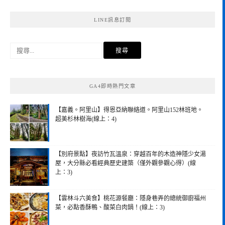
LINE訊息訂閱
搜
尋
關
鍵
GA4即時熱門文章
字:
【嘉義。阿里山】得恩亞納聯絡道。阿里山152林班地。
超美杉林樹海(線上：4)
【別府景點】夜訪竹瓦溫泉：穿越百年的木造神隱少女湯
屋，大分縣必看經典歷史建築（僅外觀參觀心得）(線
上：3)
【雲林斗六美食】桃花源餐廳：隱身巷弄的總統御廚福州
菜，必點香酥鴨、酸菜白肉鍋！(線上：3)