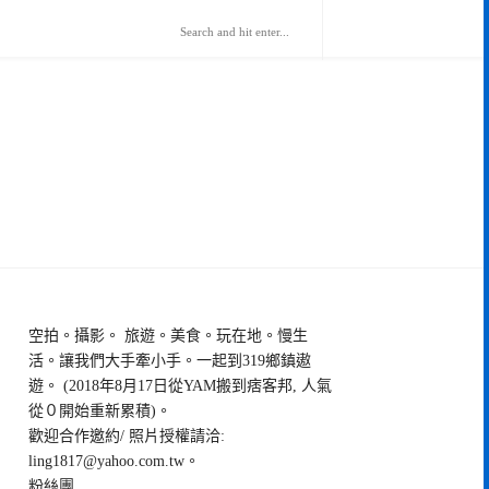
空拍。攝影。 旅遊。美食。玩在地。慢生
活。讓我們大手牽小手。一起到319鄉鎮遨
遊。 (2018年8月17日從YAM搬到痞客邦, 人氣
從０開始重新累積)。
歡迎合作邀約/ 照片授權請洽:
ling1817@yahoo.com.tw
。
粉絲團