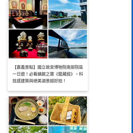
【嘉義景點】國立故宮博物院南部院區
一日遊！必看鎮館之寶《龍藏經》，科
技感建築與絕美湖景超好拍！