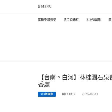
Skip
MENU
to
content
空拍申請教學
澳門自由行
319地圖集
美
【台南。白河】林桂園石泉
香處
BOX1817
2025-02-11
319地圖集