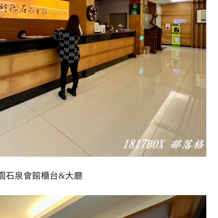
園石泉會館櫃台&大廳