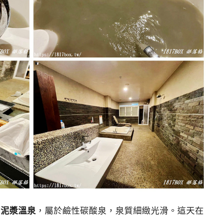
的泥漿溫泉
，屬於鹼性碳酸泉，泉質細緻光滑。這天在