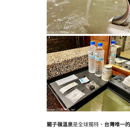
關子嶺溫泉
是全球獨特、
台灣唯一