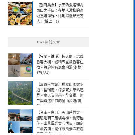
【別府美食】水天活魚迴轉壽
司山之手店：在地人激推的產
地直送海鮮，比地獄溫泉更誘
人！(線上：1)
GA4熱門文章
【宜蘭。礁溪】協天廟。忠義
香客大樓。號稱五星級香客住
宿。每房皆有溫泉泡湯(瀏覽：
179,864)
【嘉義。竹崎】獨立山國家步
道Ｏ型環走。樟腦寮火車站起
登。奉天岩泡茶。全台獨一無
二與鐵道相依的登山步道(瀏
覽：190,257)
【台南。白河】火山碧雲寺。
體驗透明三層樓電梯。視野極
佳。山景風光賞心悅目。國定
三級古蹟。關仔嶺風景區旅遊
景點(瀏覽：28,976)