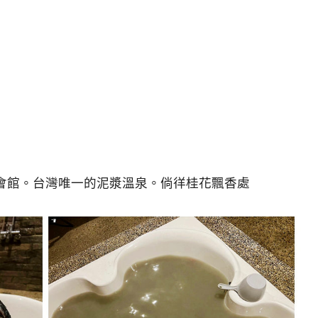
會館。台灣唯一的泥漿溫泉。倘徉桂花飄香處