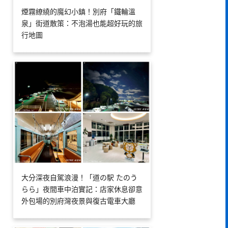
煙霧繚繞的魔幻小鎮！別府「鐵輪溫
泉」街道散策：不泡湯也能超好玩的旅
行地圖
大分深夜自駕浪漫！「道の駅 たのう
らら」夜間車中泊實記：店家休息卻意
外包場的別府灣夜景與復古電車大廳