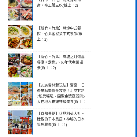
【台中。西屯】翁東港活海
產。帝王蟹三吃(線上：2)
【新竹。竹北】尊煌中式餐
館。竹北客家菜中式餐館(線
上：2)
【新竹。竹北】風城之月懷舊
餐廳。走進5、60年代老街場
景(線上：2)
【2026雲林新玩法】麥寮一日
遊景點美食全攻略！走訪TOP
7私房秘境、國際金獎夜景與5
大在地人推爆神級美食(線上：
1)
【京都景點】伏見稻荷大社。
壯觀的千本鳥居。神秘的日本
狐狸雕像(線上：1)