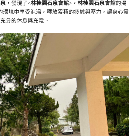
溫泉
，發現了<
林桂園石泉會館
>。
林桂園石泉會館
的湯
的環境中享受泡湯，釋放累積的疲憊與壓力，讓身心靈
到充分的休息與充電。