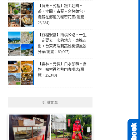
【苗栗。苑裡】鐵工莊園。
茶。空間。古琴。窯烤麵包。
隱藏在鄉道的秘密花園(瀏覽：
28,284)
【行程規劃】南橫公路。一生
一定要去一次的地方。東進西
出。台東海端到高雄桃源風景
分享(瀏覽：60,097)
【雲林。元長】白水咖啡。食
物。鄉村裡的熱門咖啡店(瀏
覽：25,340)
近期文章