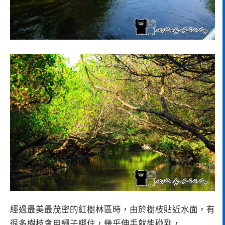
經過最美最茂密的紅樹林區時，由於樹枝貼近水面，有
很多樹枝會用繩子綁住，幾乎伸手就能碰到，