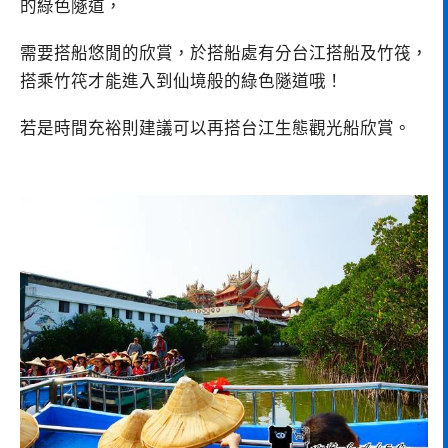
的綠色隧道，
需要搭船悠閒的欣賞，於搭船處有分台江搭船及竹筏，
搭乘竹笩才能進入到仙境般的綠色隧道哦！
若是時間充裕則建議可以再搭台江生態觀光船欣賞。