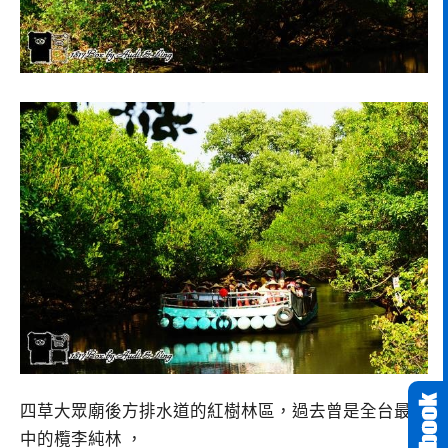
四草大眾廟後方排水道的紅樹林區，過去曾是全台最集
中的欖李純林 ，