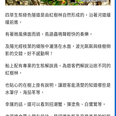
四草生態綠色隧道是由紅樹林自然形成的，沿著河道緩
緩前進，
有著微風佛面而過，鳥語蟲鳴聲輕快的奏樂，
及陽光經枝葉的縫隙中灑落在水面，波光粼粼與綠樹倒
影的交錯，好不感動啊！
船上配有專業的生態解說員，為遊客們解說沿途不同的
紅樹林，
也貼心的在樹上掛有說明，讓遊客能清楚的知道哪些是
水筆仔、海茄苳等，
幸運的話，還可以看到招潮蟹、彈塗魚、白鷺鷥等，