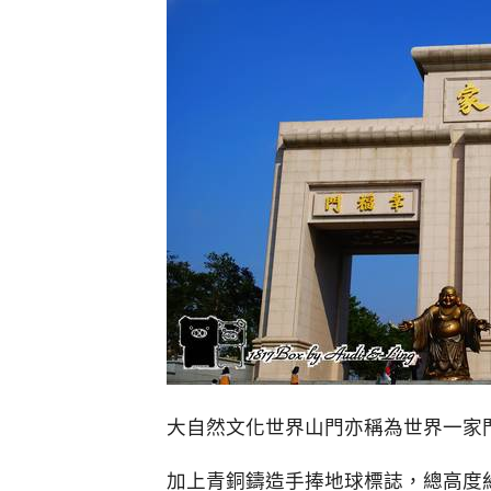
大自然文化世界山門亦稱為世界一家門
加上青銅鑄造手捧地球標誌，總高度約2