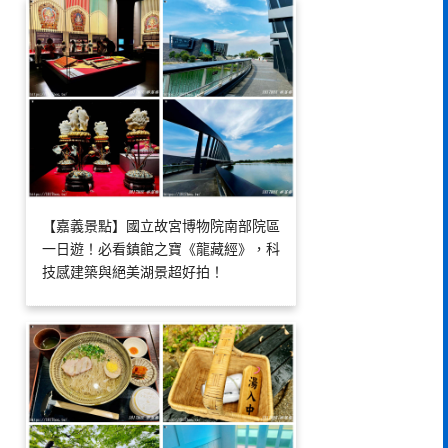
【嘉義景點】國立故宮博物院南部院區
一日遊！必看鎮館之寶《龍藏經》，科
技感建築與絕美湖景超好拍！