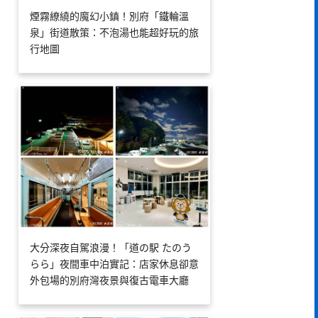
煙霧繚繞的魔幻小鎮！別府「鐵輪溫
泉」街道散策：不泡湯也能超好玩的旅
行地圖
大分深夜自駕浪漫！「道の駅 たのう
らら」夜間車中泊實記：店家休息卻意
外包場的別府灣夜景與復古電車大廳