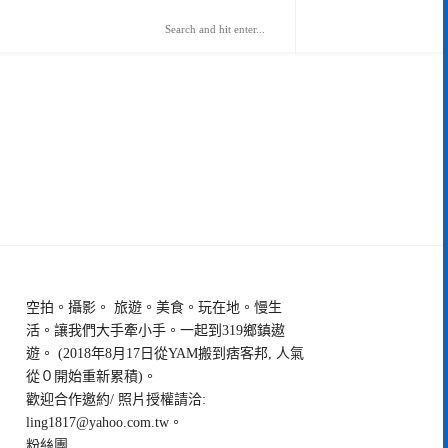
空拍。攝影。 旅遊。美食。玩在地。慢生
活。讓我們大手牽小手。一起到319鄉鎮遨
遊。 (2018年8月17日從YAM搬到痞客邦, 人氣
從０開始重新累積)。
歡迎合作邀約/ 照片授權請洽:
ling1817@yahoo.com.tw
。
粉絲團