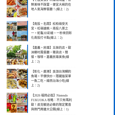
【七股美食】61線活海產！新
鮮美味不踩雷，便宜大碗的在
地人氣海鮮餐廳！(線上：2)
【南投。名間】松柏嶺受天
宮。松嶺遠眺。南投八景之
一。蛇龜3D彩繪。一秒來回彰
化南投打卡點(線上：2)
【嘉義。民雄】五妹的店。歐
洲鄉村風餐廳。雜貨店。簡
餐。咖啡。嘉義民雄美食(線
上：2)
【彰化。鹿港】吳頂台灣鯛釣
魚場。平價快炒。隱藏版菜單
一魚二吃。線西沿海小吃(線
上：2)
【2026 福岡必逛】Nintendo
FUKUOKA 攻略：不只有瑪利
歐！皮克敏迷必衝的限定驚喜
與熱門周邊大公開(線上：1)