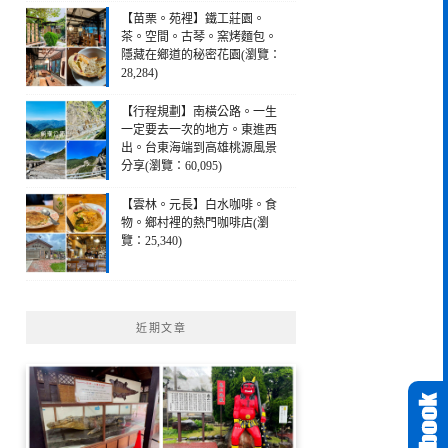
【苗栗。苑裡】鐵工莊園。
茶。空間。古琴。窯烤麵包。
隱藏在鄉道的秘密花園(瀏覽：
28,284)
【行程規劃】南橫公路。一生
一定要去一次的地方。東進西
出。台東海端到高雄桃源風景
分享(瀏覽：60,095)
【雲林。元長】白水咖啡。食
物。鄉村裡的熱門咖啡店(瀏
覽：25,340)
近期文章