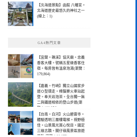
【北海道景點】函館 八幡宮。
北海道歷史最悠久的神社之一
(線上：1)
GA4熱門文章
【宜蘭。礁溪】協天廟。忠義
香客大樓。號稱五星級香客住
宿。每房皆有溫泉泡湯(瀏覽：
179,864)
【嘉義。竹崎】獨立山國家步
道Ｏ型環走。樟腦寮火車站起
登。奉天岩泡茶。全台獨一無
二與鐵道相依的登山步道(瀏
覽：190,256)
【台南。白河】火山碧雲寺。
體驗透明三層樓電梯。視野極
佳。山景風光賞心悅目。國定
三級古蹟。關仔嶺風景區旅遊
景點(瀏覽：28,975)