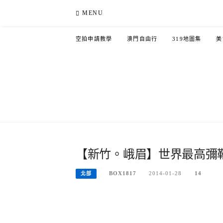
Skip
MENU
to
content
空拍申請教學
澳門自由行
319地圖集
美
【新竹。峨眉】世界最高彌
BOX1817
2014-01-28
14
北部