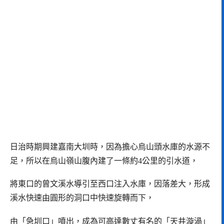
日治時期興建嘉南大圳時，因為擔心烏山頭水庫的水源不
足，所以在烏山嶺山腹內建了一條約4公里的引水道，
將東口的曾文溪水導引至西口注入水庫，因落差大，形成
溪水快速由圓形的洞口中快速旋轉而下，
由「急圳口」噴出，成為可高達數丈有名的「天井漩渦」