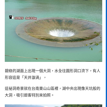
碧綠的湖面上出現一個大洞，水全往圓形洞口流下，有人
形容這是「天井漩渦」，
這祕洞奇景就在台南東山山區裡，湖中央出現像天坑般的
大洞，吸引遊客特別來拍照。