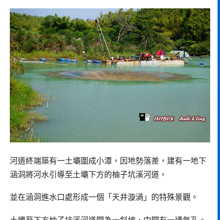
河道終端築有一土壩圍成小潭，因地勢落差，建有一地下
涵洞將河水引導至土壩下方的柚子坑溪河道，
並在涵洞進水口處形成一個「天井漩渦」的特殊景觀。