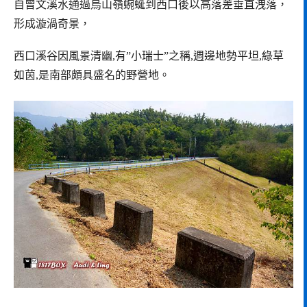
自曾文溪水通過烏山嶺蜿蜒到西口後以高落差垂直洩落，
形成漩渦奇景，
西口溪谷因風景清幽,有”小瑞士”之稱,週邊地勢平坦,綠草
如茵,是南部頗具盛名的野營地。