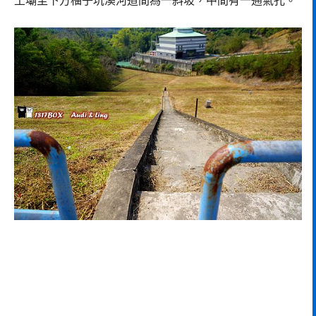
土壩至下方柚子坑溪河道間為一斜坡，中間有一通氣孔。