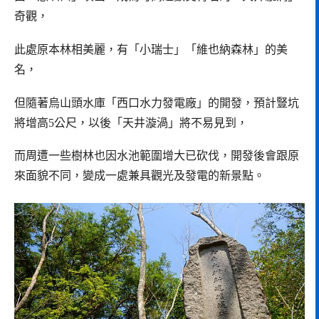
奇觀，
此處原本林相美麗，有「小瑞士」「維也納森林」的美
名，
但隨著烏山頭水庫「西口水力發電廠」的開發，預計豎坑
將增高5公尺，以後「天井漩渦」將不易見到，
而周遭一些樹林也因水池範圍增大已砍伐，開發後會跟原
來面貌不同，變成一處兼具觀光及發電的新景點。