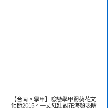
【台南。學甲】唸戀學甲蜀葵花文
化節2015。一丈紅壯觀花海超吸睛