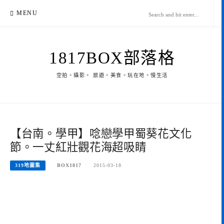
Skip
MENU
to
content
1817BOX部落格
空拍。攝影。 旅遊。美食。玩在地。慢生活
【台南。學甲】唸戀學甲蜀葵花文化
節。一丈紅壯觀花海超吸睛
319地圖集
BOX1817
2015-03-18