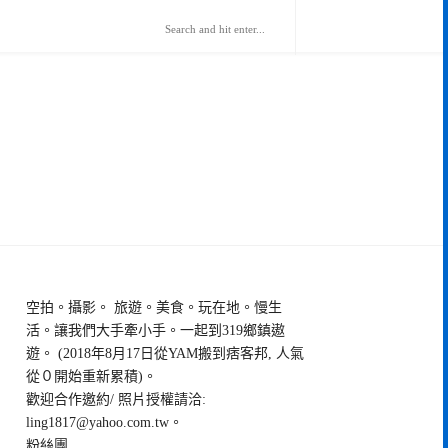
空拍。攝影。 旅遊。美食。玩在地。慢生
活。讓我們大手牽小手。一起到319鄉鎮遨
遊。 (2018年8月17日從YAM搬到痞客邦, 人氣
從０開始重新累積)。
歡迎合作邀約/ 照片授權請洽:
ling1817@yahoo.com.tw
。
粉絲團