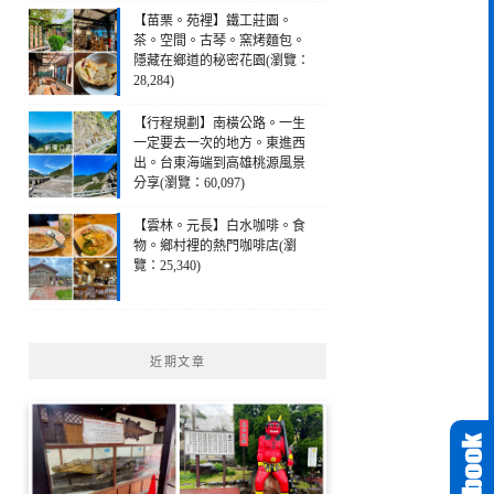
【苗栗。苑裡】鐵工莊園。
茶。空間。古琴。窯烤麵包。
隱藏在鄉道的秘密花園(瀏覽：
28,284)
【行程規劃】南橫公路。一生
一定要去一次的地方。東進西
出。台東海端到高雄桃源風景
分享(瀏覽：60,097)
【雲林。元長】白水咖啡。食
物。鄉村裡的熱門咖啡店(瀏
覽：25,340)
近期文章