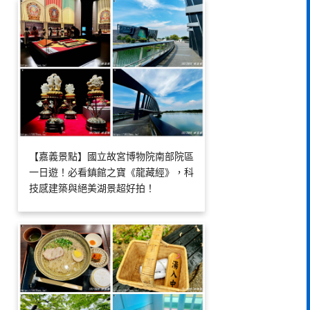
【嘉義景點】國立故宮博物院南部院區
一日遊！必看鎮館之寶《龍藏經》，科
技感建築與絕美湖景超好拍！