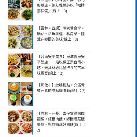
【彰化市】小霖甕缸雞。彰化
彰草店。網友推薦必吃「招牌
那個蛋」(線上：3)
【雲林。西螺】陳老爹食堂。
鍋貼。活魚料理。私房菜。隱
藏在鄉間的美味(線上：3)
【台南安平美食】府城食府安
平總店：一站吃遍正宗台南小
吃，米其林必比登推介的古早
味饗宴(線上：2)
【彰化市】蛙鳴甜點。充滿青
蛙元素的甜點咖啡廳(線上：2)
【雲林。元長】崙仔當歸鴨肉
麵線。紅糟肉飯。鄉間隱藏版
美食。黯然銷魂好滋味(線上：
2)