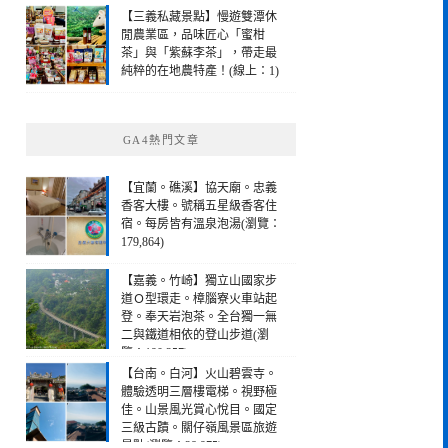
【三義私藏景點】慢遊雙潭休
閒農業區，品味匠心「蜜柑
茶」與「紫蘇李茶」，帶走最
純粹的在地農特產！(線上：1)
GA4熱門文章
【宜蘭。礁溪】協天廟。忠義
香客大樓。號稱五星級香客住
宿。每房皆有溫泉泡湯(瀏覽：
179,864)
【嘉義。竹崎】獨立山國家步
道Ｏ型環走。樟腦寮火車站起
登。奉天岩泡茶。全台獨一無
二與鐵道相依的登山步道(瀏
覽：190,257)
【台南。白河】火山碧雲寺。
體驗透明三層樓電梯。視野極
佳。山景風光賞心悅目。國定
三級古蹟。關仔嶺風景區旅遊
景點(瀏覽：28,975)