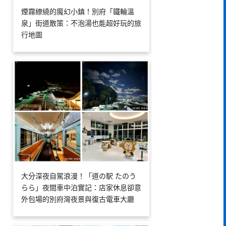
煙霧繚繞的魔幻小鎮！別府「鐵輪溫
泉」街道散策：不泡湯也能超好玩的旅
行地圖
大分深夜自駕浪漫！「道の駅 たのう
らら」夜間車中泊實記：店家休息卻意
外包場的別府灣夜景與復古電車大廳