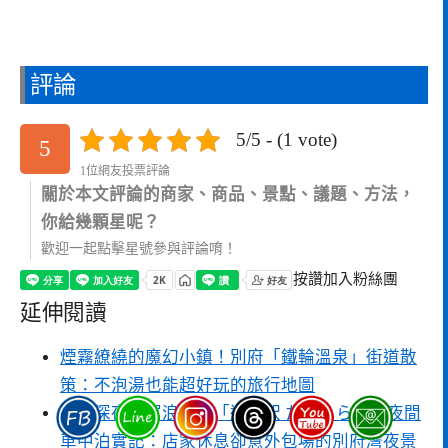
評論
5/5 - (1 vote)
5
1位網友投票評論
關於本文評論的商家、商品、景點、議題、方法，
你給幾顆星呢？
歡迎一起點擊星號參與評論唷！
按讚加入粉絲團
延伸閱讀
煙霧繚繞的魔幻小鎮！別府「鐵輪溫泉」街道散
策：不泡湯也能超好玩的旅行地圖
大分深夜自駕浪漫！「道の駅 たのうらら」夜間
車中泊實記：店家休息卻意外包場的別府灣夜景