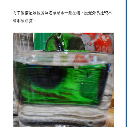
將午餐搭配法拉蕊氣泡礦泉水一起品嚐，感覺外食比較不
會那麼油膩。