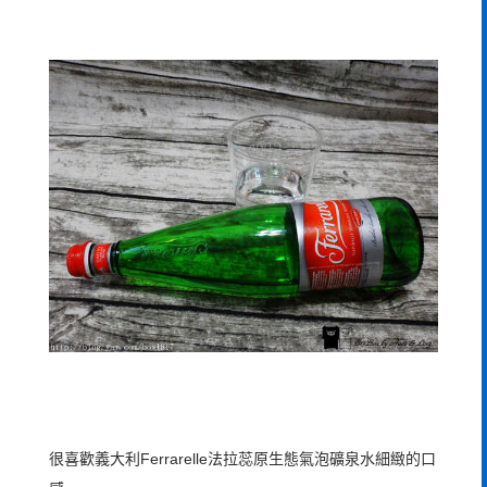
很喜歡義大利Ferrarelle法拉蕊原生態氣泡礦泉水細緻的口