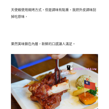
天使蝦使用焗烤方式，但是調味有點重，我把外皮調味刮
掉吃原味，
果然美味鎖在內層，新鮮的口感讓人滿足。