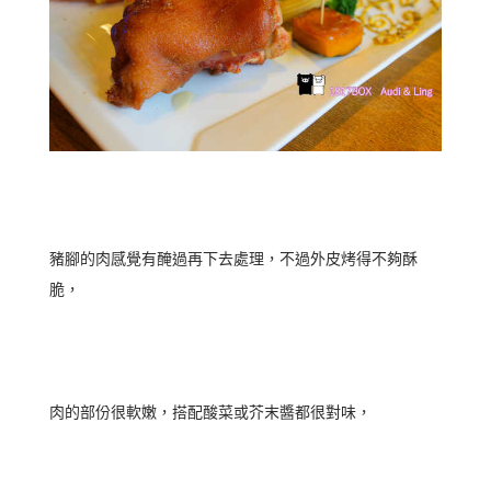
豬腳的肉感覺有醃過再下去處理，不過外皮烤得不夠酥
脆，
肉的部份很軟嫩，搭配酸菜或芥末醬都很對味，