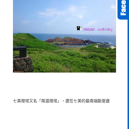
七美燈塔又名「南滬燈塔」，建在七美的最南端斷崖邊