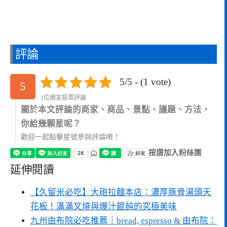
評論
5/5 - (1 vote)
5
1位網友投票評論
關於本文評論的商家、商品、景點、議題、方法，
你給幾顆星呢？
歡迎一起點擊星號參與評論唷！
按讚加入粉絲團
延伸閱讀
【久留米必吃】大砲拉麵本店：濃厚豚骨湯頭天
花板！滿滿叉燒與爆汁餛飩的究極美味
九州由布院必吃推薦｜bread, espresso & 由布院：