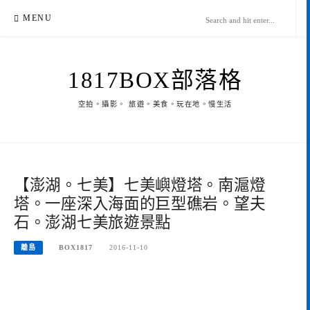
Skip
MENU
to
content
1817BOX部落格
空拍。攝影。 旅遊。美食。玩在地。慢生活
【澎湖。七美】七美嶼燈塔。南滬燈
塔。一座深入海面的巨型礁岩。望夫
石。澎湖七美旅遊景點
離島
BOX1817
2016-11-10