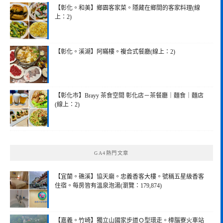
【彰化。和美】鄉園客家菜。隱藏在鄉間的客家料理(線
上：2)
【彰化。溪湖】阿瞞樓。複合式餐廳(線上：2)
【彰化市】Brayy 茶食空間 彰化店－茶餐廳｜麵食｜麵店
(線上：2)
GA4熱門文章
【宜蘭。礁溪】協天廟。忠義香客大樓。號稱五星級香客
住宿。每房皆有溫泉泡湯(瀏覽：179,874)
【嘉義。竹崎】獨立山國家步道Ｏ型環走。樟腦寮火車站