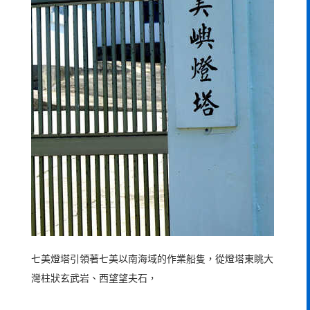
七美燈塔引領著七美以南海域的作業船隻，從燈塔東眺大
灣柱狀玄武岩、西望望夫石，