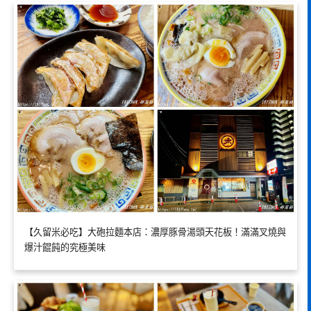
【久留米必吃】大砲拉麵本店：濃厚豚骨湯頭天花板！滿滿叉燒與
爆汁餛飩的究極美味