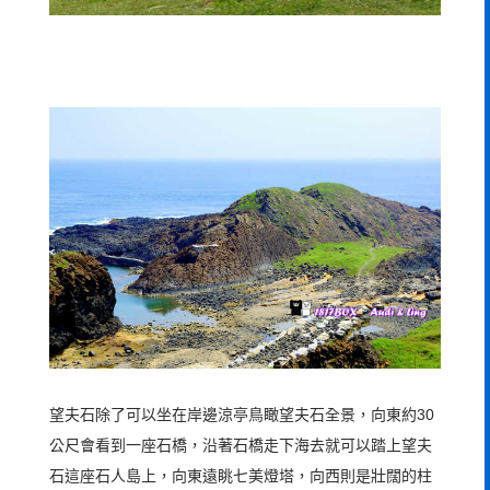
望夫石除了可以坐在岸邊涼亭鳥瞰望夫石全景，向東約30
公尺會看到一座石橋，沿著石橋走下海去就可以踏上望夫
石這座石人島上，向東遠眺七美燈塔，向西則是壯闊的柱