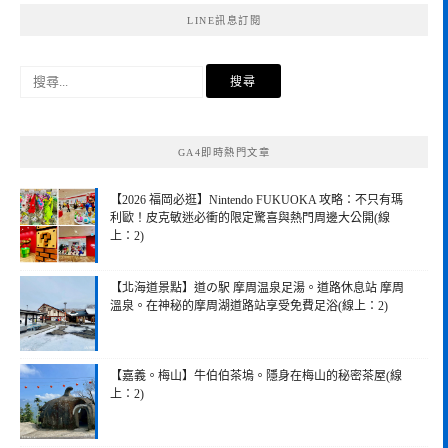
LINE訊息訂閱
搜
尋
關
鍵
GA4即時熱門文章
字:
【2026 福岡必逛】Nintendo FUKUOKA 攻略：不只有瑪
利歐！皮克敏迷必衝的限定驚喜與熱門周邊大公開(線
上：2)
【北海道景點】道の駅 摩周温泉足湯。道路休息站 摩周
溫泉。在神秘的摩周湖道路站享受免費足浴(線上：2)
【嘉義。梅山】牛伯伯茶塢。隱身在梅山的秘密茶屋(線
上：2)