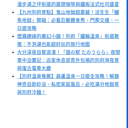
漫步湯之坪街道的晨間咖啡與鐵板法式吐司盛宴
【九州別府景點】鬼山地獄超震撼！活生生「鱷
魚地獄」開箱：必看巨獸餵食秀、門票交通、一
日遊攻略
煙霧繚繞的魔幻小鎮！別府「鐵輪溫泉」街道散
策：不泡湯也能超好玩的旅行地圖
大分深夜自駕浪漫！「道の駅 たのうらら」夜間
車中泊實記：店家休息卻意外包場的別府灣夜景
與復古電車大廳
【別府溫泉推薦】葫蘆溫泉一日遊全攻略！解鎖
神奇自助砂浴、私密家庭風呂，必吃滿分地獄蒸
與別府冷麵！