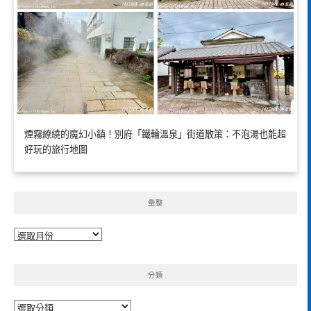
煙霧繚繞的魔幻小鎮！別府「鐵輪溫泉」街道散策：不泡湯也能超
好玩的旅行地圖
彙整
彙
整
分類
分