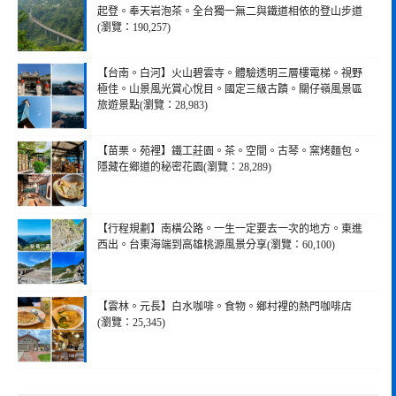
起登。奉天岩泡茶。全台獨一無二與鐵道相依的登山步道
(瀏覽：190,257)
【台南。白河】火山碧雲寺。體驗透明三層樓電梯。視野
極佳。山景風光賞心悅目。國定三級古蹟。關仔嶺風景區
旅遊景點(瀏覽：28,983)
【苗栗。苑裡】鐵工莊園。茶。空間。古琴。窯烤麵包。
隱藏在鄉道的秘密花園(瀏覽：28,289)
【行程規劃】南橫公路。一生一定要去一次的地方。東進
西出。台東海端到高雄桃源風景分享(瀏覽：60,100)
【雲林。元長】白水咖啡。食物。鄉村裡的熱門咖啡店
(瀏覽：25,345)