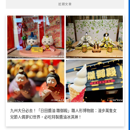
近期文章
九州大分必去！「日田醬油 雛御殿」雛人形博物館：漫步萬隻女
兒節人偶夢幻世界，必吃特製醬油冰淇淋！