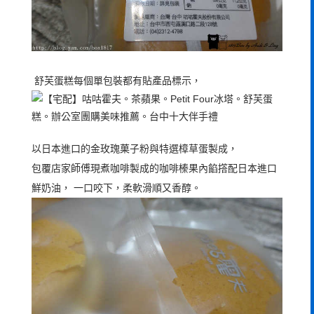
舒芙蛋糕每個單包裝都有貼產品標示，
以日本進口的金玫瑰菓子粉與特選樟草蛋製成，
包覆店家師傅現煮咖啡製成的咖啡榛果內餡撘配日本進口
鮮奶油， 一口咬下，柔軟滑順又香醇。