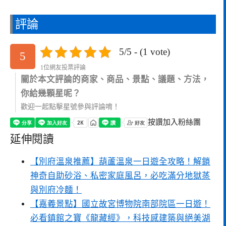
評論
5/5 - (1 vote)
5
1位網友投票評論
關於本文評論的商家、商品、景點、議題、方法，
你給幾顆星呢？
歡迎一起點擊星號參與評論唷！
按讚加入粉絲團
延伸閱讀
【別府溫泉推薦】葫蘆溫泉一日遊全攻略！解鎖
神奇自助砂浴、私密家庭風呂，必吃滿分地獄蒸
與別府冷麵！
【嘉義景點】國立故宮博物院南部院區一日遊！
必看鎮館之寶《龍藏經》，科技感建築與絕美湖