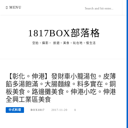
Skip
MENU
to
content
1817BOX部落格
空拍。攝影。 旅遊。美食。玩在地。慢生活
【彰化。伸港】發財車小籠湯包。皮薄
餡多湯飽滿。大腸麵線。料多實在。銅
板美食。路邊攤美食。伸港小吃。伸港
全興工業區美食
中式料理
BOX1817
2017-11-20
1