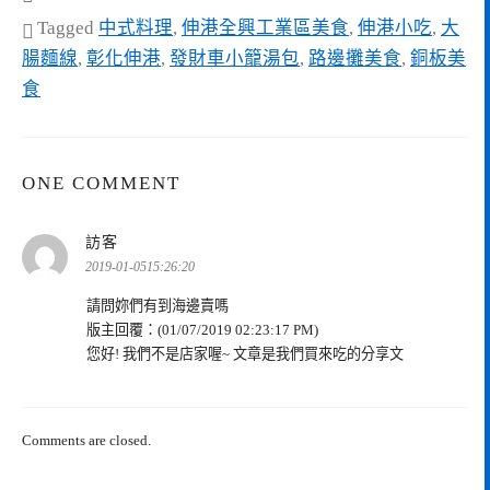
Tagged
中式料理
,
伸港全興工業區美食
,
伸港小吃
,
大
腸麵線
,
彰化伸港
,
發財車小籠湯包
,
路邊攤美食
,
銅板美
食
ONE COMMENT
表
訪客
示:
2019-01-0515:26:20
請問妳們有到海邊賣嗎
版主回覆：(01/07/2019 02:23:17 PM)
您好! 我們不是店家喔~ 文章是我們買來吃的分享文
Comments are closed.