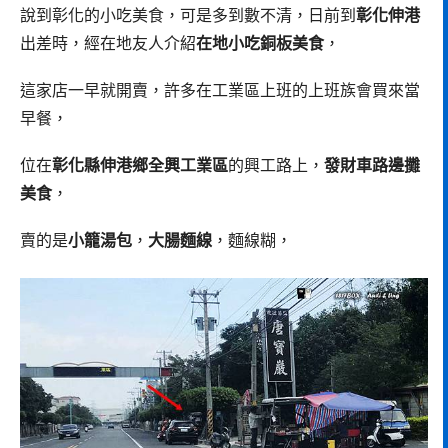
說到彰化的小吃美食，可是多到數不清，日前到
彰化伸港
出差時，經在地友人介紹
在地小吃銅板美食
，
這家店一早就開賣，許多在工業區上班的上班族會買來當
早餐，
位在
彰化縣伸港鄉全興工業區
的興工路上，
發財車路邊攤
美食
，
賣的是
小籠湯包
，
大腸麵線
，麵線糊，