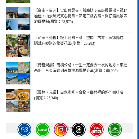
【台南。白河】火山碧雲寺。體驗透明三層樓電梯。視野
極佳。山景風光賞心悅目。國定三級古蹟。關仔嶺風景區
旅遊景點(瀏覽：28,975)
【苗栗。苑裡】鐵工莊園。茶。空間。古琴。窯烤麵包。
隱藏在鄉道的秘密花園(瀏覽：28,283)
【行程規劃】南橫公路。一生一定要去一次的地方。東進
西出。台東海端到高雄桃源風景分享(瀏覽：60,095)
【雲林。元長】白水咖啡。食物。鄉村裡的熱門咖啡店
(瀏覽：25,340)
近期文章