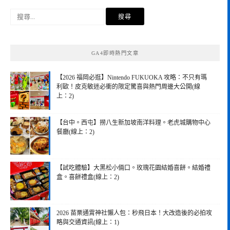
搜
尋
關
鍵
GA4即時熱門文章
字:
【2026 福岡必逛】Nintendo FUKUOKA 攻略：不只有瑪
利歐！皮克敏迷必衝的限定驚喜與熱門周邊大公開(線
上：2)
【台中。西屯】撈八生新加坡南洋料理。老虎城購物中心
餐廳(線上：2)
【試吃體驗】大黑松小倆口。玫瑰花園結婚喜餅。結婚禮
盒。喜餅禮盒(線上：2)
2026 苗栗通霄神社懶人包：秒飛日本！大改造後的必拍攻
略與交通資訊(線上：1)