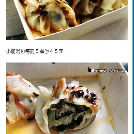
小籠湯包每籠５顆＠４５元