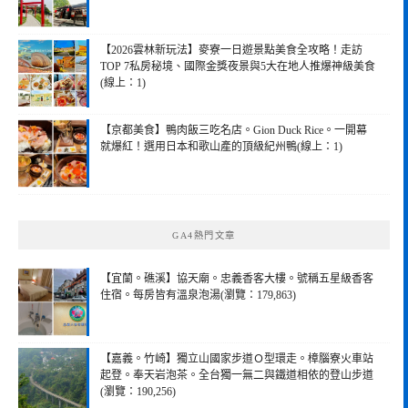
【2026雲林新玩法】麥寮一日遊景點美食全攻略！走訪
TOP 7私房秘境、國際金獎夜景與5大在地人推爆神級美食
(線上：1)
【京都美食】鴨肉飯三吃名店。Gion Duck Rice。一開幕
就爆紅！選用日本和歌山產的頂級紀州鴨(線上：1)
GA4熱門文章
【宜蘭。礁溪】協天廟。忠義香客大樓。號稱五星級香客
住宿。每房皆有溫泉泡湯(瀏覽：179,863)
【嘉義。竹崎】獨立山國家步道Ｏ型環走。樟腦寮火車站
起登。奉天岩泡茶。全台獨一無二與鐵道相依的登山步道
(瀏覽：190,256)