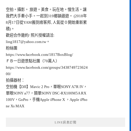
空拍。攝影。 旅遊。美食。玩在地。慢生活。讓
我們大手牽小手。一起到319鄉鎮遨遊。 (2018年
8月17日從YAM搬到痞客邦, 人氣從０開始重新累
積)。
歡迎合作邀約/ 照片授權請洽:
ling1817@yahoo.com.tw
。
粉絲團
https://www.facebook.com/1817BoxBlog/
ＦＢ一日遊景點社團（70萬人）
https://www.facebook.com/groups/3438749723624
00/
拍攝器材：
空拍機【DJI】Mavic 2 Pro，單眼SONY A7R IV，
單眼SONY a77，類單SONY DSC-RX100M5A RX
100V，GoPro，手機Apple iPhone X ，Apple iPho
ne Xs MAX
LINE訊息訂閱