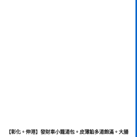
【彰化。伸港】發財車小籠湯包。皮薄餡多湯飽滿。大腸