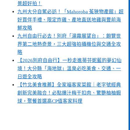
景超好拍！
九州大分自駕必訪！「Mahoroba 菟狹物產館」超
好買伴手禮、限定炸雞、產地直送地雞與豐前海
鮮攻略
九州自由行必去！別府「湯霧展望台」：飽覽世
界第二地熱奇景，三大超強拍攝機位與交通全攻
略
【2026別府自由行】一秒走進蒂芬妮藍的夢幻仙
境！大分縣「海地獄」溫泉必吃美食、交通、一
日遊全攻略
【竹北美食推薦】全家福客家菜館｜老字號經典
創新完美融合！必點爆汁梅干扣肉、驚艷柚柚蝦
球，聚餐首選高CP值客家料理