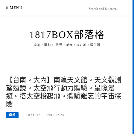
Skip
MENU
to
content
1817BOX部落格
空拍。攝影。 旅遊。美食。玩在地。慢生活
【台南。大內】南瀛天文館。天文觀測
望遠鏡。太空飛行動力體驗。星際漫
遊。搭太空梭起飛。體驗難忘的宇宙探
險
南部
BOX1817
2018-02-23