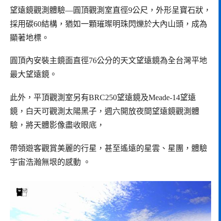
望遠鏡觀測體驗—圓頂觀測室直徑9公尺，外形呈寶石狀，
採用碳60結構，猶如一顆璀璨明珠閃爍於大內山頭，成為
顯著地標。
圓頂內安裝主鏡面直徑76公分的天文望遠鏡為全台灣平地
最大望遠鏡。
此外，平頂觀測室另有BRC250望遠鏡及Meade-14望遠
鏡，白天可觀測太陽黑子，週六開放夜間望遠鏡觀測體
驗，將天體影像盡收眼底，
帶領遊客觀賞美麗的行星，甚至遙遠的星雲、星團，體驗
宇宙浩瀚無垠的感動 。