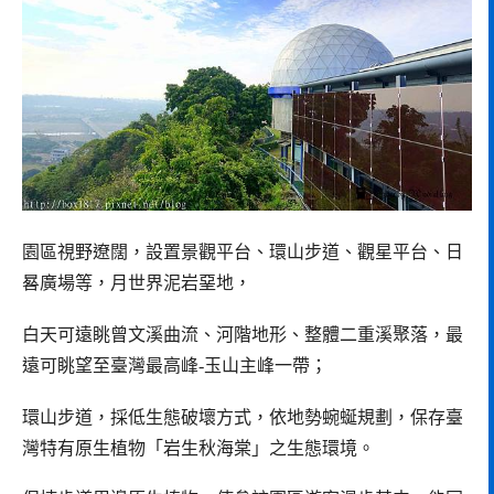
園區視野遼闊，設置景觀平台、環山步道、觀星平台、日
晷廣場等，月世界泥岩堊地，
白天可遠眺曾文溪曲流、河階地形、整體二重溪聚落，最
遠可眺望至臺灣最高峰-玉山主峰一帶；
環山步道，採低生態破壞方式，依地勢蜿蜒規劃，保存臺
灣特有原生植物「岩生秋海棠」之生態環境。