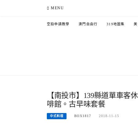
Skip
MENU
to
content
空拍申請教學
澳門自由行
319地圖集
美
【南投市】139縣道單車客
啡館。古早味套餐
BOX1817
2018-11-15
中式料理