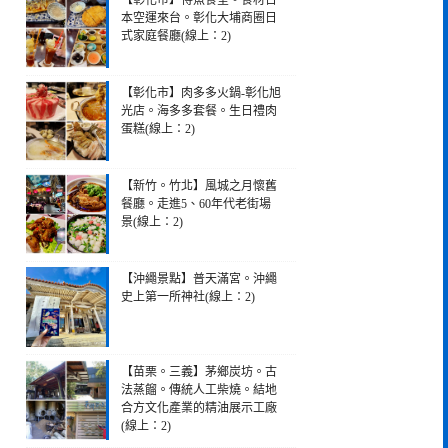
【彰化市】得魚食堂。食材日
本空運來台。彰化大埔商圈日
式家庭餐廳(線上：2)
【彰化市】肉多多火鍋-彰化旭
光店。海多多套餐。生日禮肉
蛋糕(線上：2)
【新竹。竹北】風城之月懷舊
餐廳。走進5、60年代老街場
景(線上：2)
【沖繩景點】普天滿宮。沖繩
史上第一所神社(線上：2)
【苗栗。三義】茅鄉炭坊。古
法蒸餾。傳統人工柴燒。結地
合方文化產業的精油展示工廠
(線上：2)