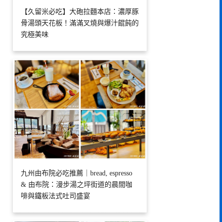
【久留米必吃】大砲拉麵本店：濃厚豚
骨湯頭天花板！滿滿叉燒與爆汁餛飩的
究極美味
九州由布院必吃推薦｜bread, espresso
& 由布院：漫步湯之坪街道的晨間咖
啡與鐵板法式吐司盛宴