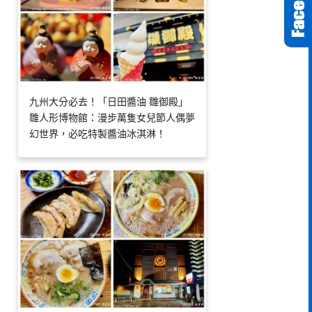
九州大分必去！「日田醬油 雛御殿」
雛人形博物館：漫步萬隻女兒節人偶夢
幻世界，必吃特製醬油冰淇淋！