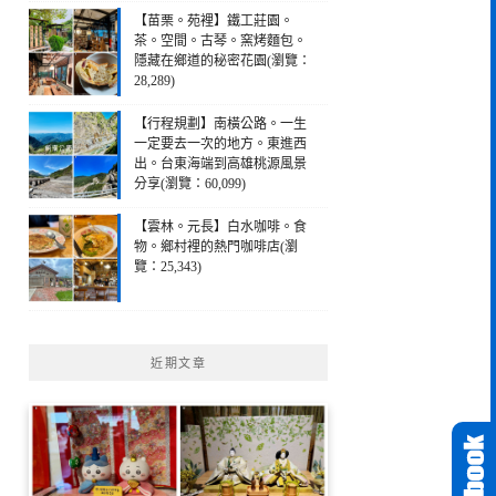
【苗栗。苑裡】鐵工莊園。
茶。空間。古琴。窯烤麵包。
隱藏在鄉道的秘密花園(瀏覽：
28,289)
【行程規劃】南橫公路。一生
一定要去一次的地方。東進西
出。台東海端到高雄桃源風景
分享(瀏覽：60,099)
【雲林。元長】白水咖啡。食
物。鄉村裡的熱門咖啡店(瀏
覽：25,343)
近期文章