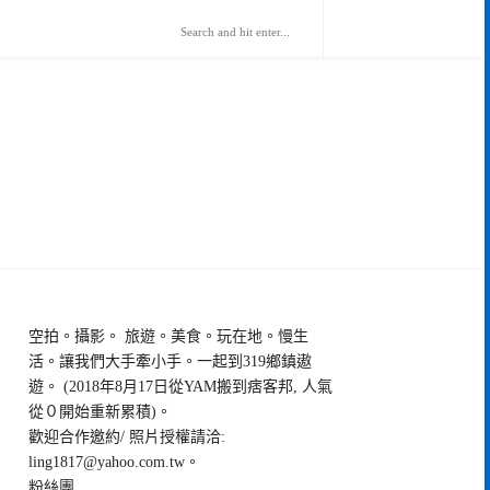
空拍。攝影。 旅遊。美食。玩在地。慢生
活。讓我們大手牽小手。一起到319鄉鎮遨
遊。 (2018年8月17日從YAM搬到痞客邦, 人氣
從０開始重新累積)。
歡迎合作邀約/ 照片授權請洽:
ling1817@yahoo.com.tw
。
粉絲團