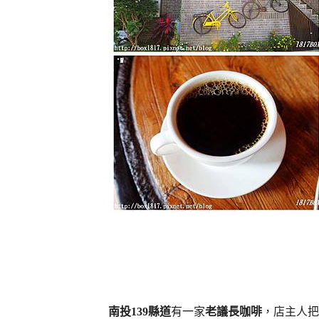
南投139縣道
有一家
老議長咖啡
，店主人把