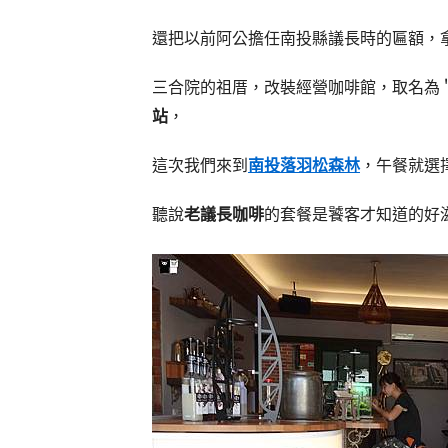
還把以前阿公擔任南投縣議長時的匾額，
三合院的祖厝，改裝經營咖啡館，取名為
站
，
這次我們來到
南投落羽松森林
，午餐就選
聽說
老議長咖啡
的套餐是饕客才知道的好