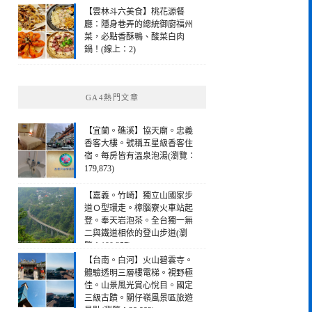
【雲林斗六美食】桃花源餐
廳：隱身巷弄的總統御廚福州
菜，必點香酥鴨、酸菜白肉
鍋！(線上：2)
GA4熱門文章
【宜蘭。礁溪】協天廟。忠義
香客大樓。號稱五星級香客住
宿。每房皆有溫泉泡湯(瀏覽：
179,873)
【嘉義。竹崎】獨立山國家步
道Ｏ型環走。樟腦寮火車站起
登。奉天岩泡茶。全台獨一無
二與鐵道相依的登山步道(瀏
覽：190,257)
【台南。白河】火山碧雲寺。
體驗透明三層樓電梯。視野極
佳。山景風光賞心悅目。國定
三級古蹟。關仔嶺風景區旅遊
景點(瀏覽：28,982)