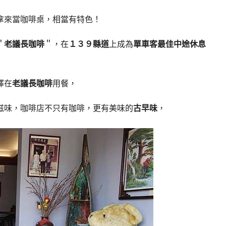
拿來當咖啡桌，相當有特色！
＂
老議長咖啡
＂，在
１３９縣道
上成為
單車客最佳中途休息
擇在
老議長咖啡
用餐，
滋味，咖啡店不只有咖啡，更有美味的
古早味
，