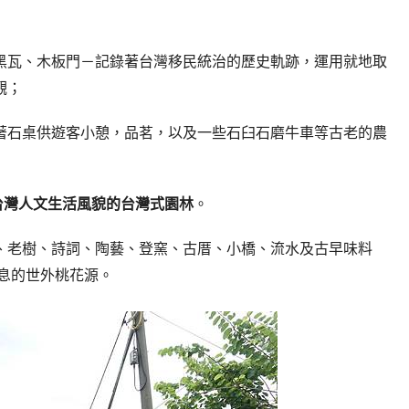
黑瓦、木板門－記錄著台灣移民統治的歷史軌跡，運用就地取
觀；
著石桌供遊客小憩，品茗，以及一些石臼石磨牛車等古老的農
台灣人文生活風貌的台灣式園林
。
、老樹、詩詞、陶藝、登窯、古厝、小橋、流水及古早味料
氣息的世外桃花源。