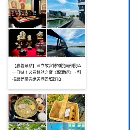
【嘉義景點】國立故宮博物院南部院區
一日遊！必看鎮館之寶《龍藏經》，科
技感建築與絕美湖景超好拍！