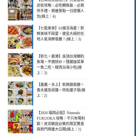
【日本松山自由行】大街道商
店街攻略：必吃鯛魚飯、必買
伴手禮、周邊景點一日遊懶人
包(線上：4)
【七股美食】61線活海產！新
鮮美味不踩雷，便宜大碗的在
地人氣海鮮餐廳！(線上：3)
【彰化。鹿港】吳頂台灣鯛釣
魚場。平價快炒。隱藏版菜單
一魚二吃。線西沿海小吃(線
上：3)
【嘉義。水上】新興園餐廳。
香水蓮及荷蓮。特色蓮子餐(線
上：2)
【2026 福岡必逛】Nintendo
FUKUOKA 攻略：不只有瑪利
歐！皮克敏迷必衝的限定驚喜
與熱門周邊大公開(線上：1)