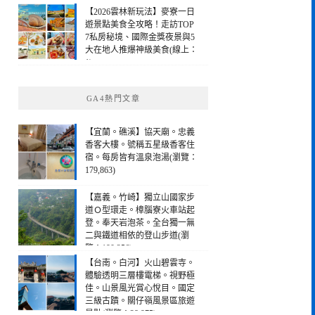
【2026雲林新玩法】麥寮一日
遊景點美食全攻略！走訪TOP
7私房秘境、國際金獎夜景與5
大在地人推爆神級美食(線上：
1)
GA4熱門文章
【宜蘭。礁溪】協天廟。忠義
香客大樓。號稱五星級香客住
宿。每房皆有溫泉泡湯(瀏覽：
179,863)
【嘉義。竹崎】獨立山國家步
道Ｏ型環走。樟腦寮火車站起
登。奉天岩泡茶。全台獨一無
二與鐵道相依的登山步道(瀏
覽：190,256)
【台南。白河】火山碧雲寺。
體驗透明三層樓電梯。視野極
佳。山景風光賞心悅目。國定
三級古蹟。關仔嶺風景區旅遊
景點(瀏覽：28,975)