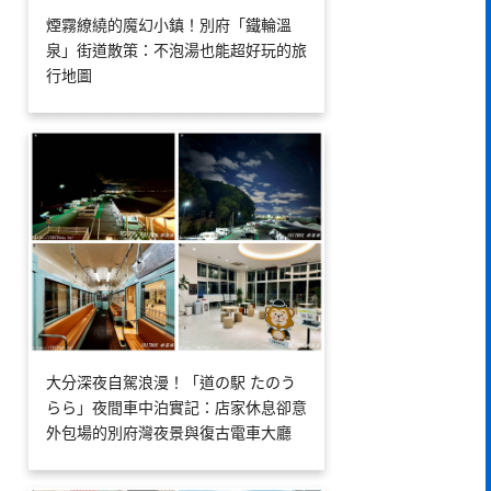
煙霧繚繞的魔幻小鎮！別府「鐵輪溫
泉」街道散策：不泡湯也能超好玩的旅
行地圖
大分深夜自駕浪漫！「道の駅 たのう
らら」夜間車中泊實記：店家休息卻意
外包場的別府灣夜景與復古電車大廳