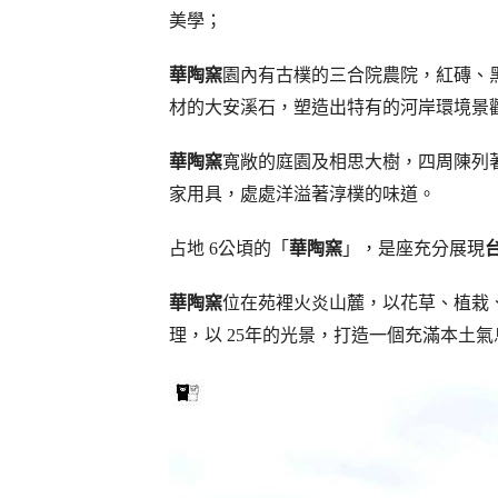
美學；
華陶窯
園內有古樸的三合院農院，紅磚、
材的大安溪石，塑造出特有的河岸環境景
華陶窯
寬敞的庭園及相思大樹，四周陳列
家用具，處處洋溢著淳樸的味道。
占地 6公頃的「
華陶窯
」，是座充分展現
華陶窯
位在苑裡火炎山麓，以花草、植栽
理，以 25年的光景，打造一個充滿本土