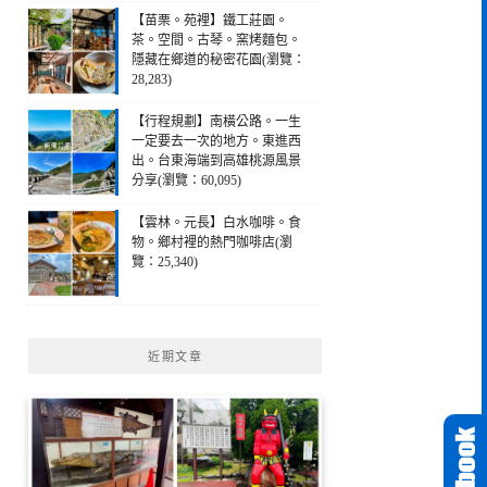
【苗栗。苑裡】鐵工莊園。
茶。空間。古琴。窯烤麵包。
隱藏在鄉道的秘密花園(瀏覽：
28,283)
【行程規劃】南橫公路。一生
一定要去一次的地方。東進西
出。台東海端到高雄桃源風景
分享(瀏覽：60,095)
【雲林。元長】白水咖啡。食
物。鄉村裡的熱門咖啡店(瀏
覽：25,340)
近期文章