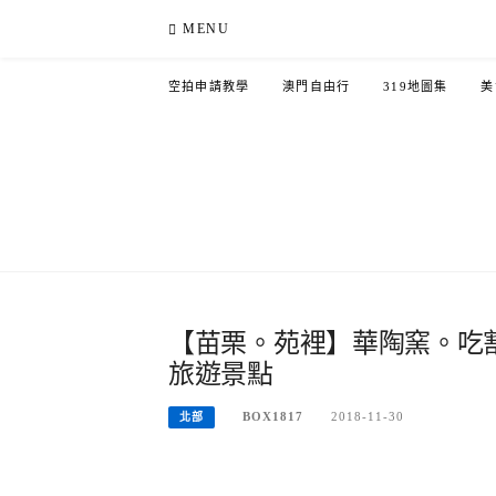
Skip
MENU
to
content
空拍申請教學
澳門自由行
319地圖集
美
【苗栗。苑裡】華陶窯。吃
旅遊景點
BOX1817
2018-11-30
北部