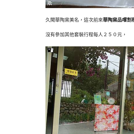
久聞華陶窯美名，這次前來
華陶窯品嚐割
沒有參加其他套裝行程每人２５０元，