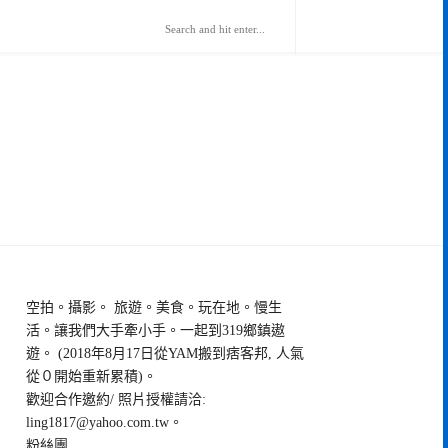
空拍。攝影。 旅遊。美食。玩在地。慢生
活。讓我們大手牽小手。一起到319鄉鎮遨
遊。 (2018年8月17日從YAM搬到痞客邦, 人氣
從０開始重新累積)。
歡迎合作邀約/ 照片授權請洽:
ling1817@yahoo.com.tw
。
粉絲團