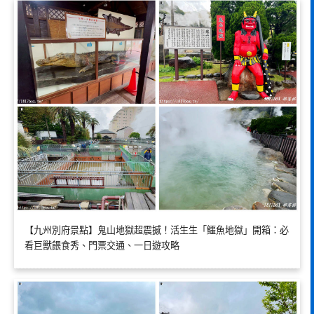
【九州別府景點】鬼山地獄超震撼！活生生「鱷魚地獄」開箱：必
看巨獸餵食秀、門票交通、一日遊攻略