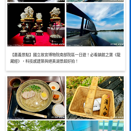
【嘉義景點】國立故宮博物院南部院區一日遊！必看鎮館之寶《龍
藏經》，科技感建築與絕美湖景超好拍！