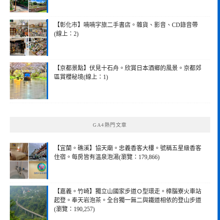
【彰化市】喃喃字旅二手書店。雜貨、影音、CD錄音帶
(線上：2)
【京都景點】伏見十石舟。欣賞日本酒鄉的風景。京都郊
區賞櫻秘境(線上：1)
GA4熱門文章
【宜蘭。礁溪】協天廟。忠義香客大樓。號稱五星級香客
住宿。每房皆有溫泉泡湯(瀏覽：179,866)
【嘉義。竹崎】獨立山國家步道Ｏ型環走。樟腦寮火車站
起登。奉天岩泡茶。全台獨一無二與鐵道相依的登山步道
(瀏覽：190,257)