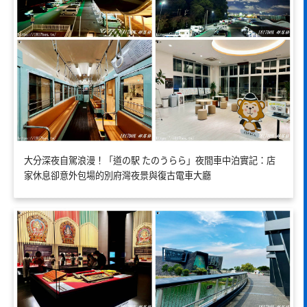
大分深夜自駕浪漫！「道の駅 たのうらら」夜間車中泊實記：店
家休息卻意外包場的別府灣夜景與復古電車大廳