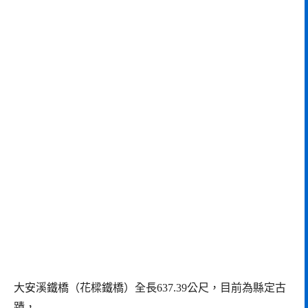
大安溪鐵橋（花樑鐵橋）全長637.39公尺，目前為縣定古
蹟，