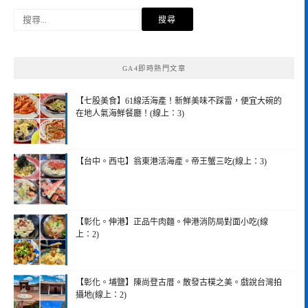
搜
尋
關
鍵
GA4即時熱門文章
字:
【七股美食】61線活海產！新鮮美味不踩雷，便宜大碗的
在地人氣海鮮餐廳！(線上：3)
【台中。西屯】翁東港活海產。帝王蟹三吃(線上：3)
【彰化。伸港】正品牛肉麵。伸港消防局對面小吃(線
上：2)
【彰化。埔鹽】陳尚登古厝。散發古樸之美。戲說台灣拍
攝地(線上：2)