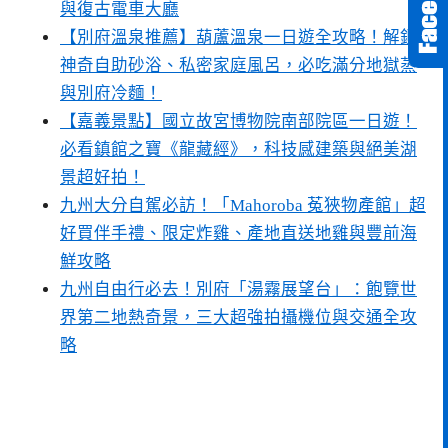
與復古電車大廳
【別府溫泉推薦】葫蘆溫泉一日遊全攻略！解鎖
神奇自助砂浴、私密家庭風呂，必吃滿分地獄蒸
與別府冷麵！
【嘉義景點】國立故宮博物院南部院區一日遊！
必看鎮館之寶《龍藏經》，科技感建築與絕美湖
景超好拍！
九州大分自駕必訪！「Mahoroba 菟狹物產館」超
好買伴手禮、限定炸雞、產地直送地雞與豐前海
鮮攻略
九州自由行必去！別府「湯霧展望台」：飽覽世
界第二地熱奇景，三大超強拍攝機位與交通全攻
略