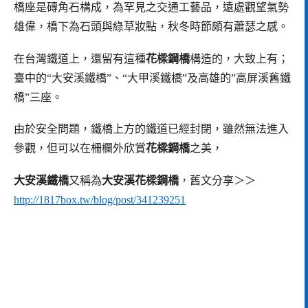
橋座是磚角石構成，為罕見之交通工藝品，遠處觀望氣勢
雄偉，橋下為石頭與綠草妝點，秋冬時節頗有蕭瑟之感。
在台灣鐵道上，還留有這種
花樑鋼橋
構造的，大致上有；
臺中的“大安溪鐵橋”、“大甲溪鐵橋”及高雄的”高屏溪舊鐵
橋”三座。
由於安全問題，鐵橋上方的鐵道已經封閉，雖然無法進入
參觀，但可以在柵欄外欣賞
花樑鋼橋
之美，
大安溪鐵橋
又稱為
大安溪花樑鋼橋
，舊文分享＞＞
http://1817box.tw/blog/post/341239251