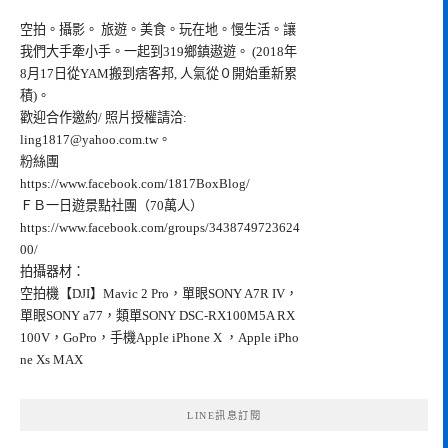
空拍。攝影。 旅遊。美食。玩在地。慢生活。讓
我們大手牽小手。一起到319鄉鎮遨遊。 (2018年
8月17日從YAM搬到痞客邦, 人氣從０開始重新累
積)。
歡迎合作邀約/ 照片授權請洽:
ling1817@yahoo.com.tw
。
粉絲團
https://www.facebook.com/1817BoxBlog/
ＦＢ一日遊景點社團（70萬人）
https://www.facebook.com/groups/3438749723624
00/
拍攝器材：
空拍機【DJI】Mavic 2 Pro，單眼SONY A7R IV，
單眼SONY a77，類單SONY DSC-RX100M5A RX
100V，GoPro，手機Apple iPhone X ，Apple iPho
ne Xs MAX
LINE訊息訂閱