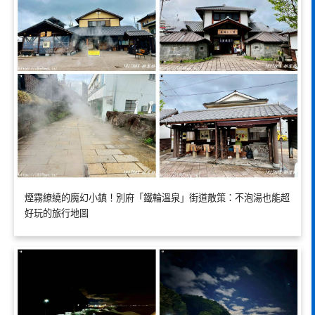
煙霧繚繞的魔幻小鎮！別府「鐵輪溫泉」街道散策：不泡湯也能超
好玩的旅行地圖