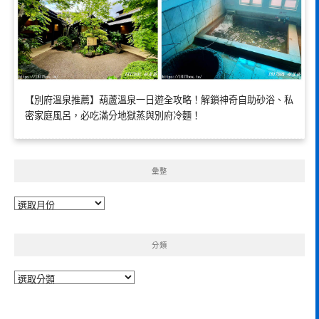
【別府溫泉推薦】葫蘆溫泉一日遊全攻略！解鎖神奇自助砂浴、私
密家庭風呂，必吃滿分地獄蒸與別府冷麵！
彙整
彙
整
分類
分
類