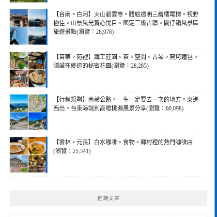
【台南。白河】火山碧雲寺。體驗透明三層樓電梯。視野
極佳。山景風光賞心悅目。國定三級古蹟。關仔嶺風景區
旅遊景點(瀏覽：28,978)
【苗栗。苑裡】鐵工莊園。茶。空間。古琴。窯烤麵包。
隱藏在鄉道的秘密花園(瀏覽：28,285)
【行程規劃】南橫公路。一生一定要去一次的地方。東進
西出。台東海端到高雄桃源風景分享(瀏覽：60,098)
【雲林。元長】白水咖啡。食物。鄉村裡的熱門咖啡店
(瀏覽：25,341)
近期文章