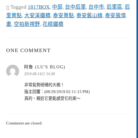
Tagged
1817BOX
,
中部
,
台中后里
,
台中市
,
后里區
,
后
里景點
,
大安溪鐵橋
,
泰安景點
,
泰安舊山線
,
泰安風情
畫
,
空拍新視野
,
花樑鐵橋
ONE COMMENT
表
阿魯 (LU'S BLOG)
示:
2019-08-1421:54:08
非常氣勢磅礡的大橋！
版主回覆：(08/29/2019 02:11:15 PM)
真的，親近它更能感受它的美～
Comments are closed.