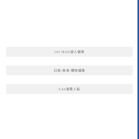
1817BOX旅人徽章
訂房/美食/購物優惠
GA4瀏覽人氣