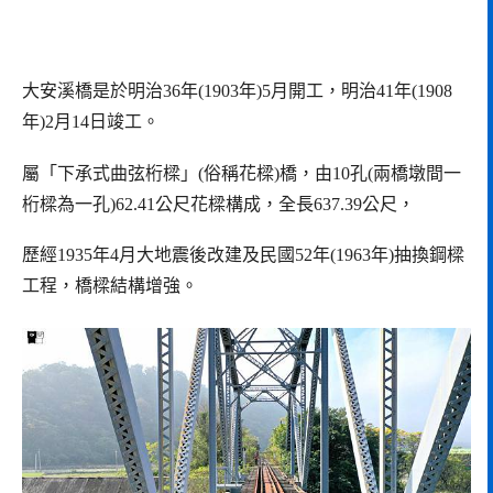
大安溪橋是於明治36年(1903年)5月開工，明治41年(1908
年)2月14日竣工。
屬「下承式曲弦桁樑」(俗稱花樑)橋，由10孔(兩橋墩間一
桁樑為一孔)62.41公尺花樑構成，全長637.39公尺，
歷經1935年4月大地震後改建及民國52年(1963年)抽換鋼樑
工程，橋樑結構增強。