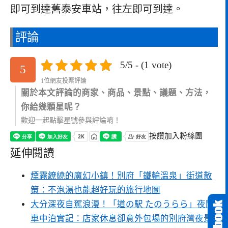
即可到達舊泰安車站，往左即可到達。
評論
5/5 - (1 vote)
5
1位網友投票評論
關於本文評論的商家、商品、景點、議題、方法，
你給幾顆星呢？
歡迎一起點擊星號參與評論唷！
按讚加入粉絲團
延伸閱讀
煙霧繚繞的魔幻小鎮！別府「鐵輪溫泉」街道散
策：不泡湯也能超好玩的旅行地圖
大分深夜自駕浪漫！「道の駅 たのうらら」夜間
車中泊實記：店家休息卻意外包場的別府灣夜景