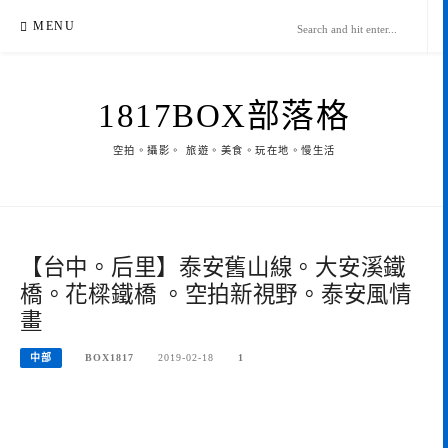
Skip
MENU
to
content
1817BOX部落格
空拍。攝影。 旅遊。美食。玩在地。慢生活
【台中。后里】泰安舊山線。大安溪鐵
橋。花樑鐵橋 。空拍新視野。泰安風情
畫
中部
BOX1817
2019-02-18
1