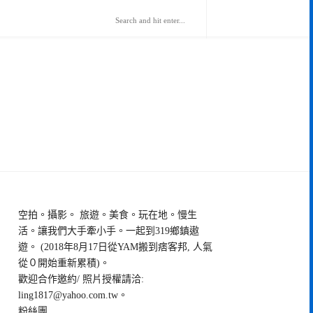
空拍。攝影。 旅遊。美食。玩在地。慢生
活。讓我們大手牽小手。一起到319鄉鎮遨
遊。 (2018年8月17日從YAM搬到痞客邦, 人氣
從０開始重新累積)。
歡迎合作邀約/ 照片授權請洽:
ling1817@yahoo.com.tw
。
粉絲團