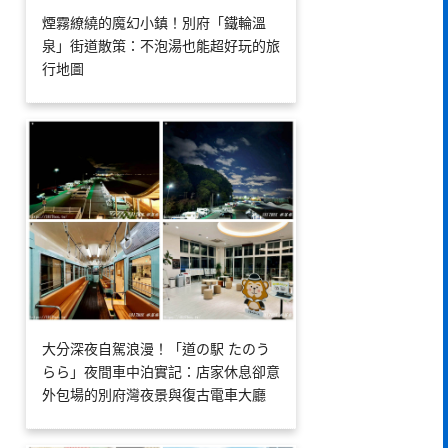
煙霧繚繞的魔幻小鎮！別府「鐵輪溫
泉」街道散策：不泡湯也能超好玩的旅
行地圖
大分深夜自駕浪漫！「道の駅 たのう
らら」夜間車中泊實記：店家休息卻意
外包場的別府灣夜景與復古電車大廳