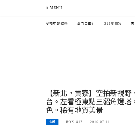
Skip
MENU
to
content
空拍申請教學
澳門自由行
319地圖集
美
【新北。貢寮】空拍新視野
台。左看極東點三貂角燈塔
色。稀有地質美景
BOX1817
2019-07-11
北部