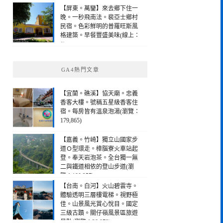
【屏東。萬鑾】來去鄉下住一
晚。一秒飛南法。裴亞士鄉村
民宿。色彩鮮明的普羅旺斯風
格建築。早餐豐盛美味(線上：
1)
GA4熱門文章
【宜蘭。礁溪】協天廟。忠義
香客大樓。號稱五星級香客住
宿。每房皆有溫泉泡湯(瀏覽：
179,865)
【嘉義。竹崎】獨立山國家步
道Ｏ型環走。樟腦寮火車站起
登。奉天岩泡茶。全台獨一無
二與鐵道相依的登山步道(瀏
覽：190,257)
【台南。白河】火山碧雲寺。
體驗透明三層樓電梯。視野極
佳。山景風光賞心悅目。國定
三級古蹟。關仔嶺風景區旅遊
景點(瀏覽：28,978)