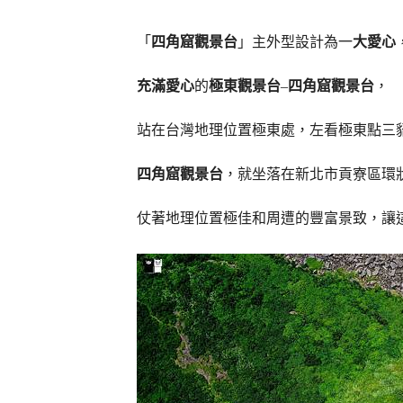
「
四角窟觀景台
」主外型設計為一
大愛心
充滿愛心
的
極東觀景台
–
四角窟觀景台
，
站在台灣地理位置極東處，左看極東點三
四角窟觀景台
，就坐落在新北市貢寮區環
仗著地理位置極佳和周遭的豐富景致，讓