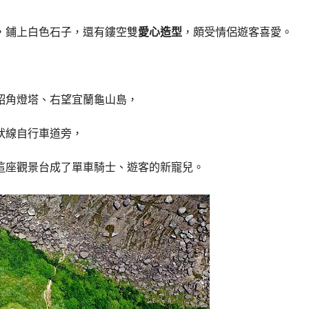
，鋪上白色石子，還有鏤空雙
愛心造型
，頗受情侶遊客喜愛。
貂角燈塔、右望宜蘭龜山島，
狀線自行車道旁，
這座觀景台成了單車騎士、遊客的新寵兒。