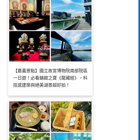
【嘉義景點】國立故宮博物院南部院區
一日遊！必看鎮館之寶《龍藏經》，科
技感建築與絕美湖景超好拍！