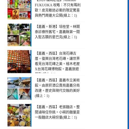
【2026 福岡必逛】Nintendo
FUKUOKA 攻略：不只有瑪利
歐！皮克敏迷必衝的限定驚喜
與熱門周邊大公開(線上：1)
【嘉義。新港】培桂堂。林開
泰診療所舊宅。嘉義縣第一間
入駐古蹟的星巴克(線上：1)
【嘉義。西區】台灣花磚古
厝。復興台灣老花磚。讓世界
看見台灣花磚之美。檜木老屋
X台灣花磚博物館。嘉義旅遊
景點(線上：1)
【嘉義。西區】嘉義市立美術
館。由原菸酒公賣局嘉義分局
改建。歷史與現代交融的美好
(線上：1)
【嘉義。西區】老張麵店。整
間滷味任你挑。小碗的麵量是
一般麵店大碗份量(線上：1)