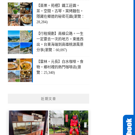
【苗栗。苑裡】鐵工莊園。
茶。空間。古琴。窯烤麵包。
隱藏在鄉道的秘密花園(瀏覽：
28,284)
【行程規劃】南橫公路。一生
一定要去一次的地方。東進西
出。台東海端到高雄桃源風景
分享(瀏覽：60,097)
【雲林。元長】白水咖啡。食
物。鄉村裡的熱門咖啡店(瀏
覽：25,340)
近期文章