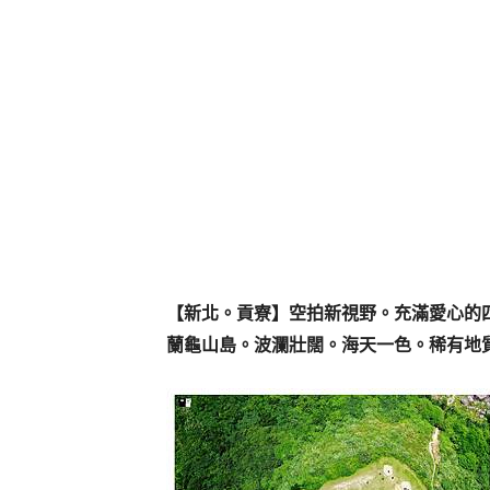
【新北。貢寮】空拍新視野。充滿愛心的
蘭龜山島。波瀾壯闊。海天一色。稀有地