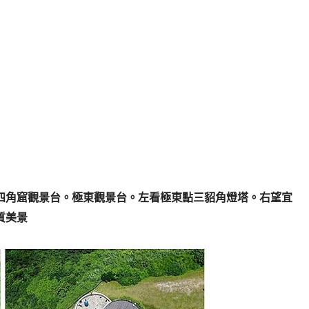
四角窟觀景台。極東觀景台。左看極東點三貂角燈塔。右望宜
質美景