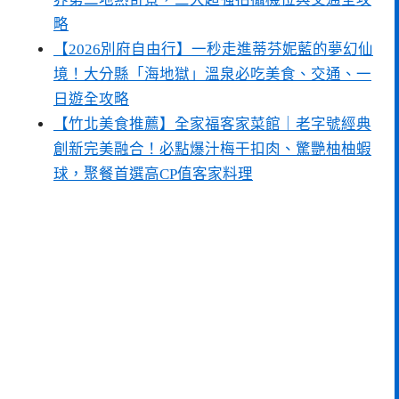
略
【2026別府自由行】一秒走進蒂芬妮藍的夢幻仙
境！大分縣「海地獄」溫泉必吃美食、交通、一
日遊全攻略
【竹北美食推薦】全家福客家菜館｜老字號經典
創新完美融合！必點爆汁梅干扣肉、驚艷柚柚蝦
球，聚餐首選高CP值客家料理