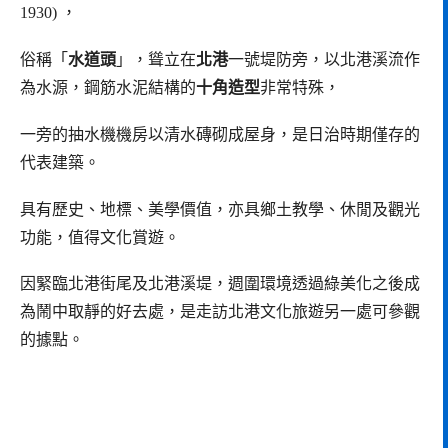
1930) ，
俗稱「
水道頭
」，聳立在
北港
一號堤防旁，以北港溪流作
為水源，鋼筋水泥結構的
十角造型
非常特殊，
一旁的抽水機機房以清水磚砌成屋身，是日治時期僅存的
代表建築。
具有歷史、地標、美學價值，亦具鄉土教學、休閒及觀光
功能，值得文化賞遊。
因緊臨北港街尾及北港溪堤，週圍環境透過綠美化之後成
為鬧中取靜的好去處，是走訪北港文化旅遊另一處可參觀
的據點。