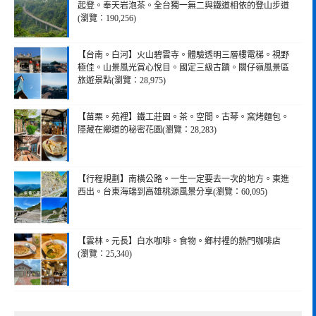
起登。奉天岩泡茶。全台獨一無二與鐵道相依的登山步道
(瀏覽：190,256)
【台南。白河】火山碧雲寺。體驗透明三層樓電梯。視野
極佳。山景風光賞心悅目。國定三級古蹟。關仔嶺風景區
旅遊景點(瀏覽：28,975)
【苗栗。苑裡】鐵工莊園。茶。空間。古琴。窯烤麵包。
隱藏在鄉道的秘密花園(瀏覽：28,283)
【行程規劃】南橫公路。一生一定要去一次的地方。東進
西出。台東海端到高雄桃源風景分享(瀏覽：60,095)
【雲林。元長】白水咖啡。食物。鄉村裡的熱門咖啡店
(瀏覽：25,340)