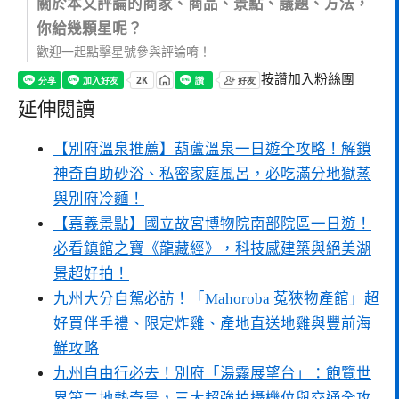
關於本文評論的商家、商品、景點、議題、方法，
你給幾顆星呢？
歡迎一起點擊星號參與評論唷！
按讚加入粉絲團
延伸閱讀
【別府溫泉推薦】葫蘆溫泉一日遊全攻略！解鎖
神奇自助砂浴、私密家庭風呂，必吃滿分地獄蒸
與別府冷麵！
【嘉義景點】國立故宮博物院南部院區一日遊！
必看鎮館之寶《龍藏經》，科技感建築與絕美湖
景超好拍！
九州大分自駕必訪！「Mahoroba 菟狹物產館」超
好買伴手禮、限定炸雞、產地直送地雞與豐前海
鮮攻略
九州自由行必去！別府「湯霧展望台」：飽覽世
界第二地熱奇景，三大超強拍攝機位與交通全攻