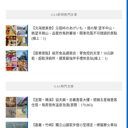
關
鍵
GA4即時熱門文章
字:
【北海道美食】元祖峠のあげいも 。道の駅 望羊中山。
眺望羊蹄山、品嘗炸馬鈴薯球。開車兜風不可錯過的景點
(線上：1)
【苗栗景點】裕芳食品通霄店：零食控的天堂！50元餅
乾、超乾淨廁所，通霄最強伴手禮休息站(線上：1)
GA4熱門文章
【宜蘭。礁溪】協天廟。忠義香客大樓。號稱五星級香客
住宿。每房皆有溫泉泡湯(瀏覽：179,863)
【嘉義。竹崎】獨立山國家步道Ｏ型環走。樟腦寮火車站