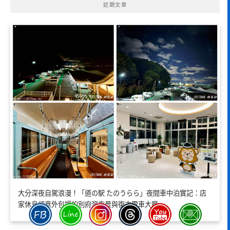
近期文章
大分深夜自駕浪漫！「道の駅 たのうらら」夜間車中泊實記：店
家休息卻意外包場的別府灣夜景與復古電車大廳