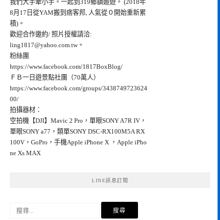
我們大手牽小手。一起到319鄉鎮遨遊。 (2018年
8月17日從YAM搬到痞客邦, 人氣從０開始重新累
積)。
歡迎合作邀約/ 照片授權請洽:
ling1817@yahoo.com.tw
。
粉絲團
https://www.facebook.com/1817BoxBlog/
ＦＢ一日遊景點社團（70萬人）
https://www.facebook.com/groups/3438749723624
00/
拍攝器材：
空拍機【DJI】Mavic 2 Pro，單眼SONY A7R IV，
單眼SONY a77，類單SONY DSC-RX100M5A RX
100V，GoPro，手機Apple iPhone X ，Apple iPho
ne Xs MAX
LINE訊息訂閱
搜
尋