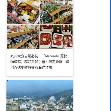
九州大分自駕必訪！「Mahoroba 菟狹
物產館」超好買伴手禮、限定炸雞、產
地直送地雞與豐前海鮮攻略