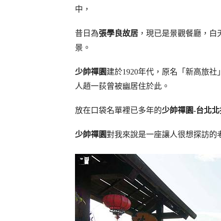
中，
昔日為
張學良故居
，現已是景觀餐廳，白
景。
少帥禪園
建於1920年代，原名「新高旅
人趙一荻曾被幽居住於此。
放在口袋名單裡已多年的
少帥禪園-台北
少帥禪園
對我來說是一座讓人很想探訪的