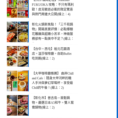
【2026 福岡必逛】Nintendo
FUKUOKA 攻略：不只有瑪利
歐！皮克敏迷必衝的限定驚喜
與熱門周邊大公開(線上：4)
彰化火鍋新焦點！「三千苑鍋
物」開箱真實評價：必點爆棚
花雕雞與超嫩小羔羊，神級服
務卻有一點美中不足？(線上：
4)
【台中。西屯】裕元花園酒
店。溫莎咖啡廳。自助Buffet
吃到飽(線上：2)
【大甲咖啡廳推薦】 曲岸Chill
and Cafe：隱身大甲河畔的職
人手沖與夢幻草莓杯，享受最
Chill的午後！(線上：2)
【彰化市】普吉島－首魁鍋
物。嚴選日本A5和牛。雙人鴛
鴦鍋物(線上：2)