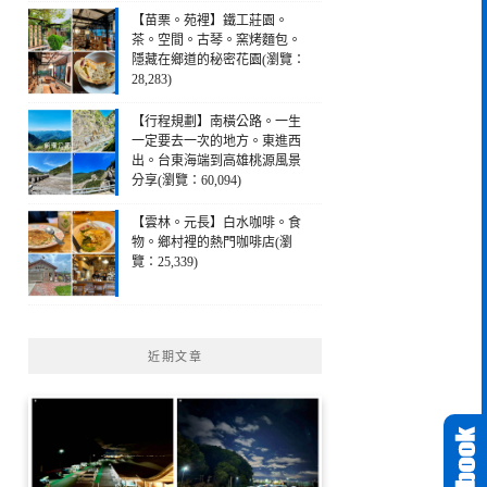
【苗栗。苑裡】鐵工莊園。
茶。空間。古琴。窯烤麵包。
隱藏在鄉道的秘密花園(瀏覽：
28,283)
【行程規劃】南橫公路。一生
一定要去一次的地方。東進西
出。台東海端到高雄桃源風景
分享(瀏覽：60,094)
【雲林。元長】白水咖啡。食
物。鄉村裡的熱門咖啡店(瀏
覽：25,339)
近期文章