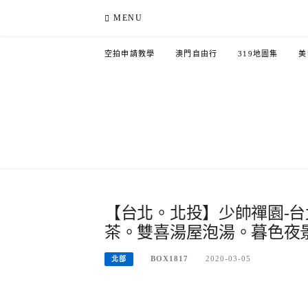
Skip
MENU
to
content
空拍申請教學
澳門自由行
319地圖集
美
【台北。北投】少帥禪園-
茶。雙喜湯屋泡湯。暮色夜
BOX1817
2020-03-05
北部