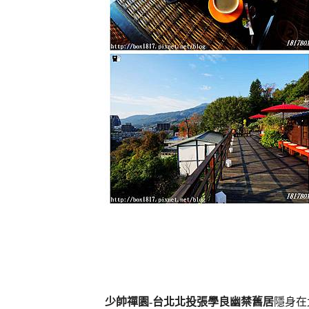
少帥禪園-台北北投張學良幽禁舊居
隱身在