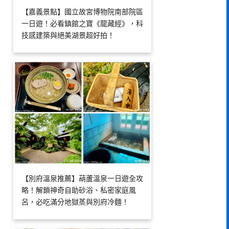
【嘉義景點】國立故宮博物院南部院區
一日遊！必看鎮館之寶《龍藏經》，科
技感建築與絕美湖景超好拍！
【別府溫泉推薦】葫蘆溫泉一日遊全攻
略！解鎖神奇自助砂浴、私密家庭風
呂，必吃滿分地獄蒸與別府冷麵！