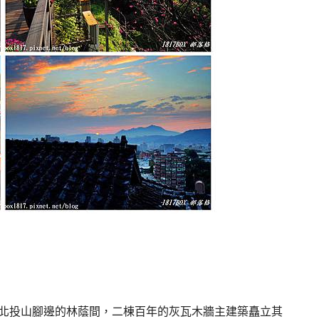
北投山腳邊的林蔭間，二棟百年的灰瓦木牆主建築矗立其