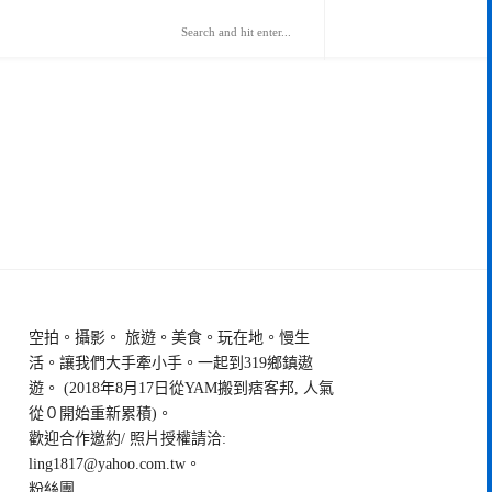
空拍。攝影。 旅遊。美食。玩在地。慢生
活。讓我們大手牽小手。一起到319鄉鎮遨
遊。 (2018年8月17日從YAM搬到痞客邦, 人氣
從０開始重新累積)。
歡迎合作邀約/ 照片授權請洽:
ling1817@yahoo.com.tw
。
粉絲團