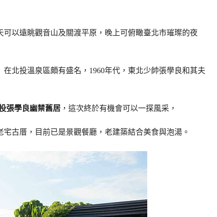
天可以遠眺觀音山及關渡平原，晚上可俯瞰臺北市璀璨的夜
社」在北投溫泉區頗有盛名，1960年代，東北少帥張學良和其夫
北投張學良幽禁舊居
，這次終於有機會可以一探風采，
老宅古厝，目前已是景觀餐廳，老建築結合美食與泡湯。