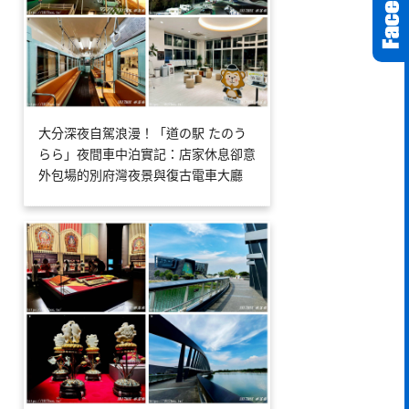
大分深夜自駕浪漫！「道の駅 たのう
らら」夜間車中泊實記：店家休息卻意
外包場的別府灣夜景與復古電車大廳