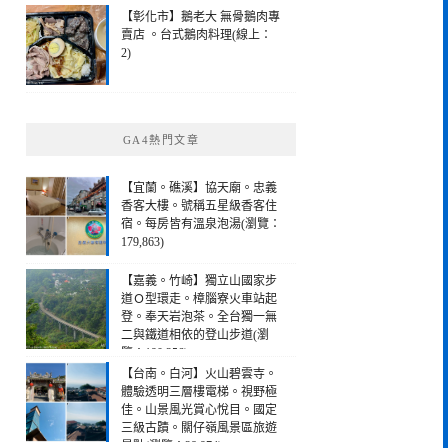
【彰化市】鵝老大 無骨鵝肉專
賣店 。台式鵝肉料理(線上：
2)
GA4熱門文章
【宜蘭。礁溪】協天廟。忠義
香客大樓。號稱五星級香客住
宿。每房皆有溫泉泡湯(瀏覽：
179,863)
【嘉義。竹崎】獨立山國家步
道Ｏ型環走。樟腦寮火車站起
登。奉天岩泡茶。全台獨一無
二與鐵道相依的登山步道(瀏
覽：190,256)
【台南。白河】火山碧雲寺。
體驗透明三層樓電梯。視野極
佳。山景風光賞心悅目。國定
三級古蹟。關仔嶺風景區旅遊
景點(瀏覽：28,974)