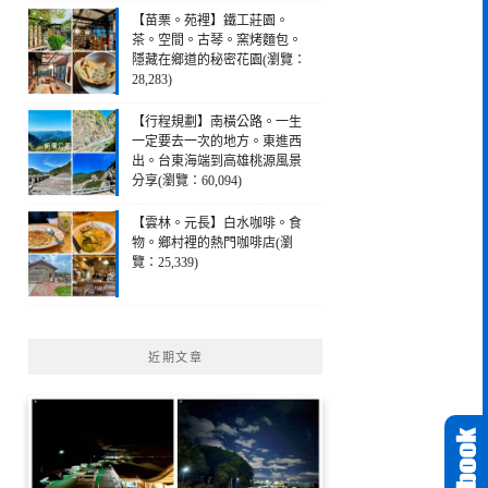
【苗栗。苑裡】鐵工莊園。
茶。空間。古琴。窯烤麵包。
隱藏在鄉道的秘密花園(瀏覽：
28,283)
【行程規劃】南橫公路。一生
一定要去一次的地方。東進西
出。台東海端到高雄桃源風景
分享(瀏覽：60,094)
【雲林。元長】白水咖啡。食
物。鄉村裡的熱門咖啡店(瀏
覽：25,339)
近期文章