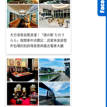
大分深夜自駕浪漫！「道の駅 たのう
らら」夜間車中泊實記：店家休息卻意
外包場的別府灣夜景與復古電車大廳