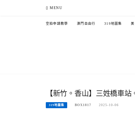
Skip
MENU
to
content
空拍申請教學
澳門自由行
319地圖集
美
【新竹。香山】三姓橋車站。金
BOX1817
2025-10-06
319地圖集