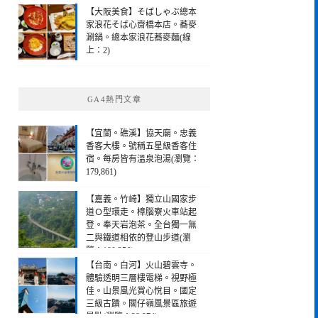
【大阪美食】そばしゃぶ總本
家浪花そば心齋橋本店。蕎麥
涮鍋。總本家浪花蕎麥麵(線
上：2)
GA4熱門文章
【宜蘭。礁溪】協天廟。忠義
香客大樓。號稱五星級香客住
宿。每房皆有溫泉泡湯(瀏覽：
179,861)
【嘉義。竹崎】獨立山國家步
道Ｏ型環走。樟腦寮火車站起
登。奉天岩泡茶。全台獨一無
二與鐵道相依的登山步道(瀏
覽：190,256)
【台南。白河】火山碧雲寺。
體驗透明三層樓電梯。視野極
佳。山景風光賞心悅目。國定
三級古蹟。關仔嶺風景區旅遊
景點(瀏覽：28,974)