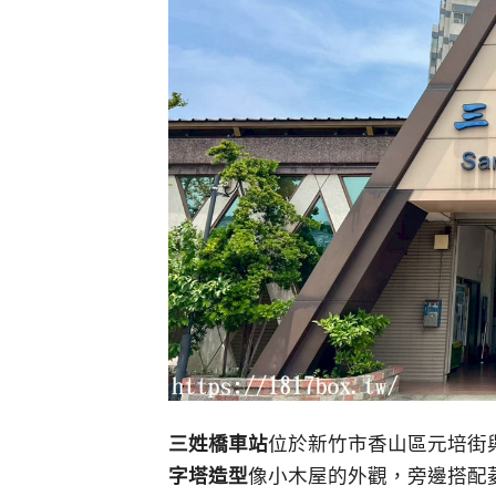
三姓橋車站
位於新竹市香山區元培街
字塔造型
像小木屋的外觀，旁邊搭配