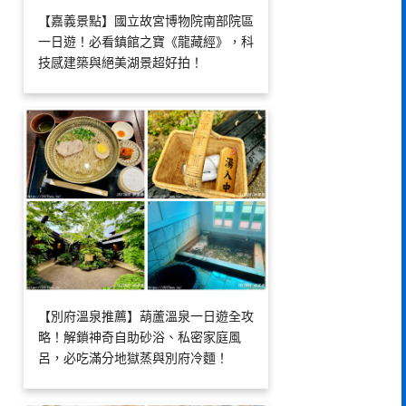
【嘉義景點】國立故宮博物院南部院區
一日遊！必看鎮館之寶《龍藏經》，科
技感建築與絕美湖景超好拍！
【別府溫泉推薦】葫蘆溫泉一日遊全攻
略！解鎖神奇自助砂浴、私密家庭風
呂，必吃滿分地獄蒸與別府冷麵！