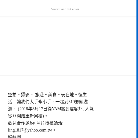
空拍。攝影。 旅遊。美食。玩在地。慢生
活。讓我們大手牽小手。一起到319鄉鎮遨
遊。 (2018年8月17日從YAM搬到痞客邦, 人氣
從０開始重新累積)。
歡迎合作邀約/ 照片授權請洽:
ling1817@yahoo.com.tw
。
粉絲團