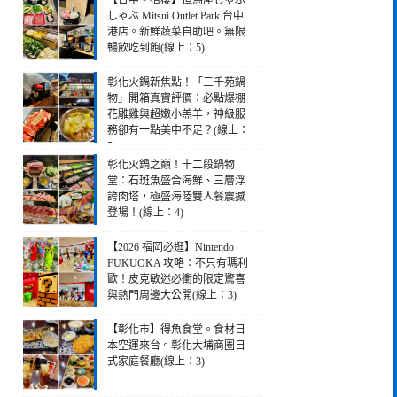
【台中。梧棲】但馬屋しゃぶ
しゃぶ Mitsui Outlet Park 台中
港店。新鮮蔬菜自助吧。無限
暢飲吃到飽(線上：5)
彰化火鍋新焦點！「三千苑鍋
物」開箱真實評價：必點爆棚
花雕雞與超嫩小羔羊，神級服
務卻有一點美中不足？(線上：
5)
彰化火鍋之巔！十二段鍋物
堂：石斑魚盛合海鮮、三層浮
誇肉塔，極盛海陸雙人餐震撼
登場！(線上：4)
【2026 福岡必逛】Nintendo
FUKUOKA 攻略：不只有瑪利
歐！皮克敏迷必衝的限定驚喜
與熱門周邊大公開(線上：3)
【彰化市】得魚食堂。食材日
本空運來台。彰化大埔商圈日
式家庭餐廳(線上：3)