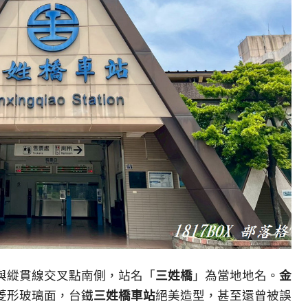
與縱貫線交叉點南側，站名「
三姓橋
」為當地地名。
金
菱形玻璃面，台鐵
三姓橋車站
絕美造型，甚至還曾被誤