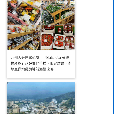
九州大分自駕必訪！「Mahoroba 菟狹
物產館」超好買伴手禮、限定炸雞、產
地直送地雞與豐前海鮮攻略