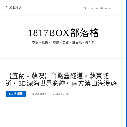
Skip
MENU
to
content
1817BOX部落格
空拍。攝影。 旅遊。美食。玩在地。慢生活
【宜蘭。蘇澳】台鐵舊隧道。蘇東隧
道。3D深海世界彩繪。南方澳山海漫遊
319地圖集
BOX1817
2022-05-18