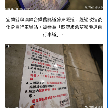
宜蘭縣蘇澳鎮台鐵舊隧道蘇東隧道，經過改造後
化身自行車驛站，被譽為「蘇澳版舊草嶺隧道自
行車道」。