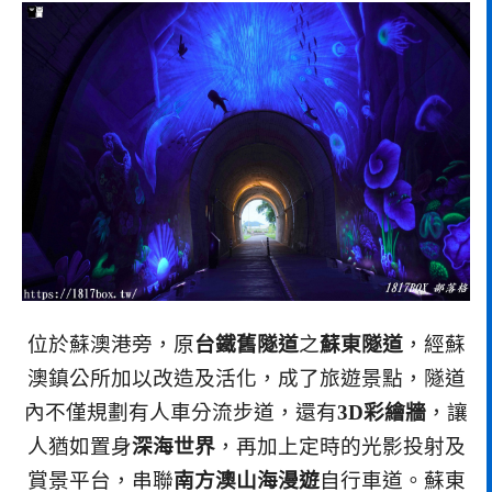
位於蘇澳港旁，原
台鐵舊隧道
之
蘇東隧道
，經蘇
澳鎮公所加以改造及活化，成了旅遊景點，隧道
內不僅規劃有人車分流步道，還有
3D彩繪牆
，讓
人猶如置身
深海世界
，再加上定時的光影投射及
賞景平台，串聯
南方澳山海漫遊
自行車道。蘇東