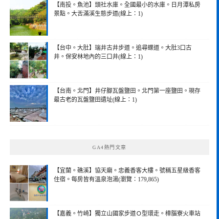
【南投。魚池】頭社水庫。全國最小的水庫。日月潭私房
景點。大舌滿溪生態步道(線上：1)
【台中。大肚】瑞井古井步道。追尋蝶道。大肚3口古
井。保安林地內的三口井(線上：1)
【台南。北門】井仔腳瓦盤鹽田。北門第一座鹽田。現存
最古老的瓦盤鹽田遺址(線上：1)
GA4熱門文章
【宜蘭。礁溪】協天廟。忠義香客大樓。號稱五星級香客
住宿。每房皆有溫泉泡湯(瀏覽：179,865)
【嘉義。竹崎】獨立山國家步道Ｏ型環走。樟腦寮火車站