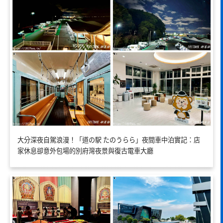
大分深夜自駕浪漫！「道の駅 たのうらら」夜間車中泊實記：店
家休息卻意外包場的別府灣夜景與復古電車大廳