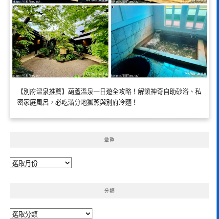
【別府溫泉推薦】葫蘆溫泉一日遊全攻略！解鎖神奇自助砂浴、私
密家庭風呂，必吃滿分地獄蒸與別府冷麵！
彙整
彙
整
分類
分