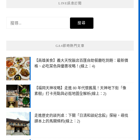
LINE訊息訂閱
搜
尋
關
鍵
GA4即時熱門文章
字:
【高雄美食】義大天悅飯店百匯自助餐廳吃到飽：最新價
格、必吃菜色與優惠攻略！(線上：4)
【福岡天神攻略】走進 80 年代懷舊風！天神地下街「像
素樹」打卡亮點與必逛地圖全解析(線上：2)
走進歷史的談判桌：下關「日清和談紀念館」探秘，尋找
課本上的馬關條約(線上：2)