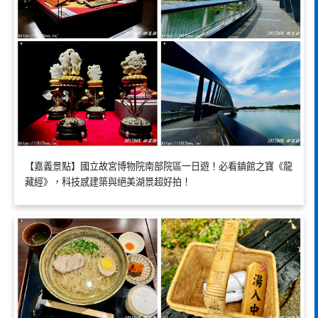
【嘉義景點】國立故宮博物院南部院區一日遊！必看鎮館之寶《龍
藏經》，科技感建築與絕美湖景超好拍！