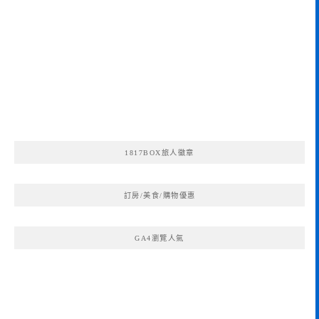
1817BOX旅人徽章
訂房/美食/購物優惠
GA4瀏覽人氣