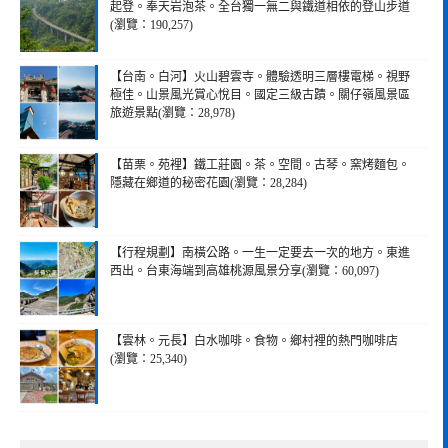
起登。奉天岩泡茶。全台獨一無二與鐵道相依的登山步道
(瀏覽：190,257)
【台南。白河】火山碧雲寺。體驗透明三層樓電梯。視野
極佳。山景風光賞心悅目。國定三級古蹟。關仔嶺風景區
旅遊景點(瀏覽：28,978)
【苗栗。苑裡】鐵工莊園。茶。空間。古琴。窯烤麵包。
隱藏在鄉道的秘密花園(瀏覽：28,284)
【行程規劃】南橫公路。一生一定要去一次的地方。東進
西出。台東海端到高雄桃源風景分享(瀏覽：60,097)
【雲林。元長】白水咖啡。食物。鄉村裡的熱門咖啡店
(瀏覽：25,340)