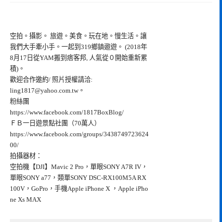
空拍。攝影。 旅遊。美食。玩在地。慢生活。讓
我們大手牽小手。一起到319鄉鎮遨遊。 (2018年
8月17日從YAM搬到痞客邦, 人氣從０開始重新累
積)。
歡迎合作邀約/ 照片授權請洽:
ling1817@yahoo.com.tw
。
粉絲團
https://www.facebook.com/1817BoxBlog/
ＦＢ一日遊景點社團（70萬人）
https://www.facebook.com/groups/3438749723624
00/
拍攝器材：
空拍機【DJI】Mavic 2 Pro，單眼SONY A7R IV，
單眼SONY a77，類單SONY DSC-RX100M5A RX
100V，GoPro，手機Apple iPhone X ，Apple iPho
ne Xs MAX