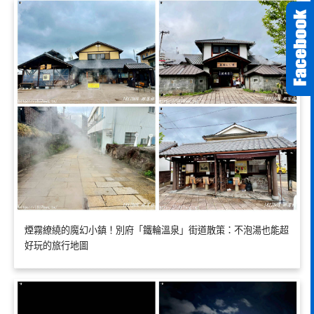
煙霧繚繞的魔幻小鎮！別府「鐵輪溫泉」街道散策：不泡湯也能超
好玩的旅行地圖