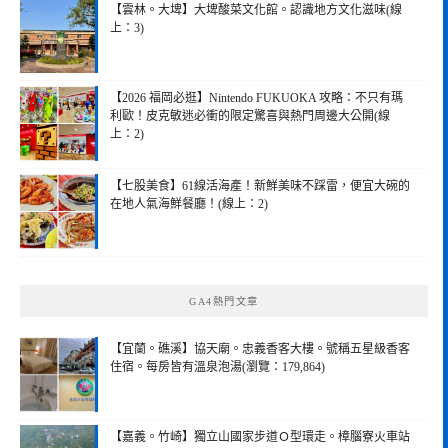
【雲林。大埤】大埤酸菜文化館。認識地方文化滋味(線
上：3)
【2026 福岡必逛】Nintendo FUKUOKA 攻略：不只有瑪
利歐！皮克敏迷必衝的限定驚喜與熱門周邊大公開(線
上：2)
【七股美食】61線活海產！新鮮美味不踩雷，便宜大碗的
在地人氣海鮮餐廳！(線上：2)
GA4熱門文章
【宜蘭。礁溪】協天廟。忠義香客大樓。號稱五星級香客
住宿。每房皆有溫泉泡湯(瀏覽：179,864)
【嘉義。竹崎】獨立山國家步道Ｏ型環走。樟腦寮火車站