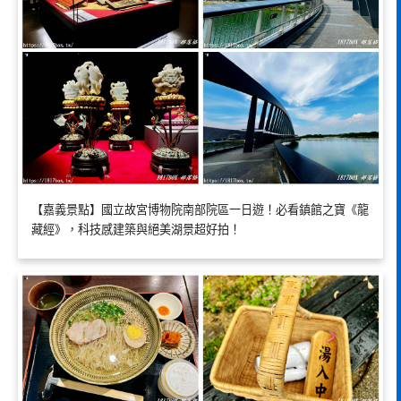
【嘉義景點】國立故宮博物院南部院區一日遊！必看鎮館之寶《龍
藏經》，科技感建築與絕美湖景超好拍！