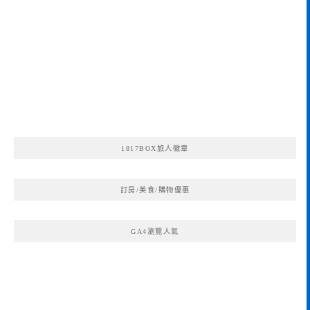
1817BOX旅人徽章
訂房/美食/購物優惠
GA4瀏覽人氣