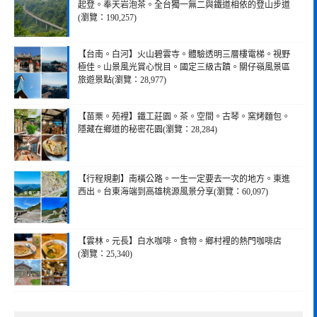
起登。奉天岩泡茶。全台獨一無二與鐵道相依的登山步道
(瀏覽：190,257)
【台南。白河】火山碧雲寺。體驗透明三層樓電梯。視野
極佳。山景風光賞心悅目。國定三級古蹟。關仔嶺風景區
旅遊景點(瀏覽：28,977)
【苗栗。苑裡】鐵工莊園。茶。空間。古琴。窯烤麵包。
隱藏在鄉道的秘密花園(瀏覽：28,284)
【行程規劃】南橫公路。一生一定要去一次的地方。東進
西出。台東海端到高雄桃源風景分享(瀏覽：60,097)
【雲林。元長】白水咖啡。食物。鄉村裡的熱門咖啡店
(瀏覽：25,340)