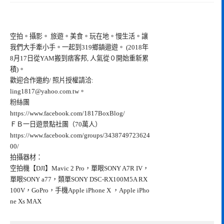
空拍。攝影。 旅遊。美食。玩在地。慢生活。讓
我們大手牽小手。一起到319鄉鎮遨遊。 (2018年
8月17日從YAM搬到痞客邦, 人氣從０開始重新累
積)。
歡迎合作邀約/ 照片授權請洽:
ling1817@yahoo.com.tw
。
粉絲團
https://www.facebook.com/1817BoxBlog/
ＦＢ一日遊景點社團（70萬人）
https://www.facebook.com/groups/3438749723624
00/
拍攝器材：
空拍機【DJI】Mavic 2 Pro，單眼SONY A7R IV，
單眼SONY a77，類單SONY DSC-RX100M5A RX
100V，GoPro，手機Apple iPhone X ，Apple iPho
ne Xs MAX