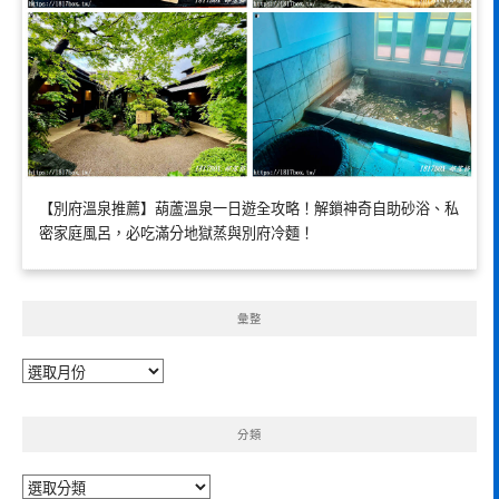
【別府溫泉推薦】葫蘆溫泉一日遊全攻略！解鎖神奇自助砂浴、私
密家庭風呂，必吃滿分地獄蒸與別府冷麵！
彙整
彙
整
分類
分