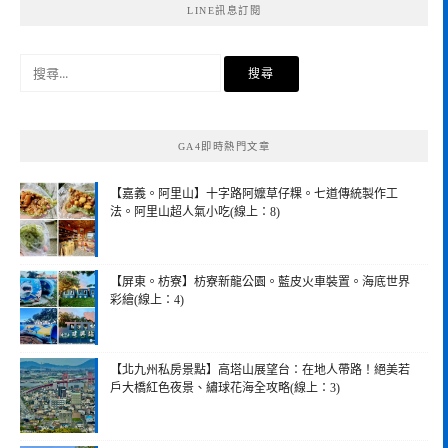
LINE訊息訂閱
搜
尋
關
鍵
GA4即時熱門文章
字:
【嘉義。阿里山】十字路阿嬤草仔粿。七道傳統製作工
法。阿里山超人氣小吃(線上：8)
【屏東。枋寮】枋寮新龍公園。藍皮火車裝置。海底世界
彩繪(線上：4)
【北九州私房景點】高塔山展望台：在地人帶路！絕美若
戶大橋紅色夜景、繡球花海全攻略(線上：3)