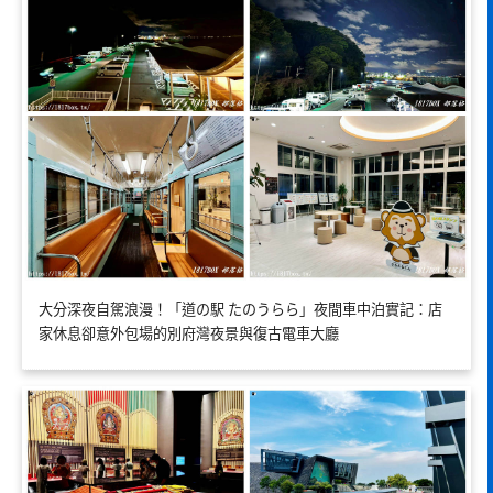
大分深夜自駕浪漫！「道の駅 たのうらら」夜間車中泊實記：店
家休息卻意外包場的別府灣夜景與復古電車大廳