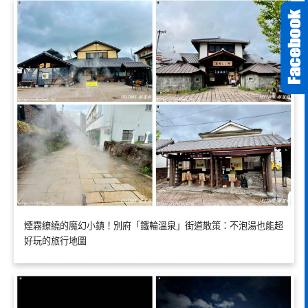
煙霧繚繞的魔幻小鎮！別府「鐵輪溫泉」街道散策：不泡湯也能超
好玩的旅行地圖