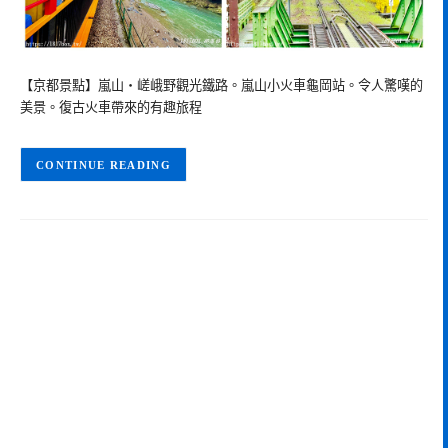
【京都景點】嵐山・嵯峨野觀光鐵路。嵐山小火車龜岡站。令人驚嘆的
美景。復古火車帶來的有趣旅程
CONTINUE READING