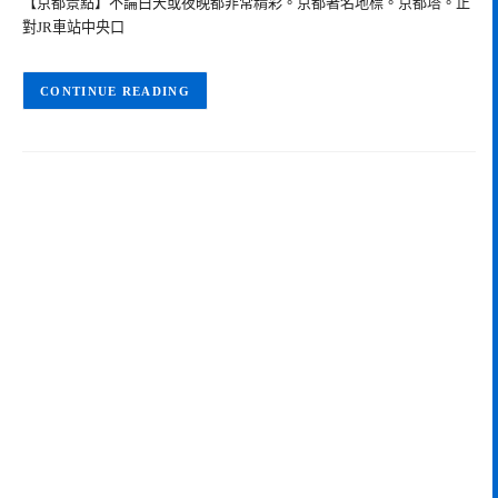
【京都景點】不論白天或夜晚都非常精彩。京都著名地標。京都塔。正
對JR車站中央口
CONTINUE READING