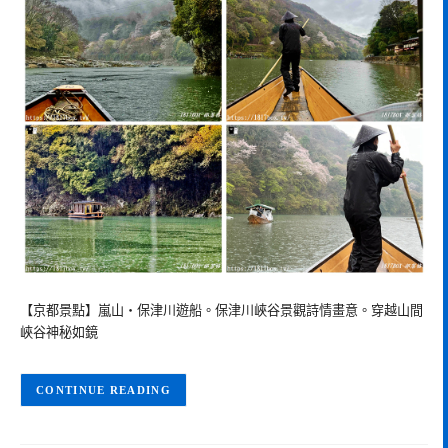
【京都景點】嵐山・保津川遊船。保津川峽谷景觀詩情畫意。穿越山間
峽谷神秘如鏡
CONTINUE READING