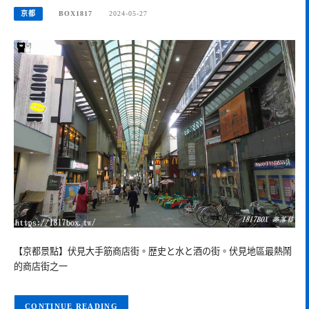
京都
BOX1817
2024-05-27
【京都景點】伏見大手筋商店街。歴史と水と酒の街。伏見地區最熱鬧
的商店街之一
CONTINUE READING