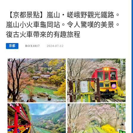
【京都景點】嵐山・嵯峨野觀光鐵路。
嵐山小火車龜岡站。令人驚嘆的美景。
復古火車帶來的有趣旅程
京都
BOX1817
2024-07-12