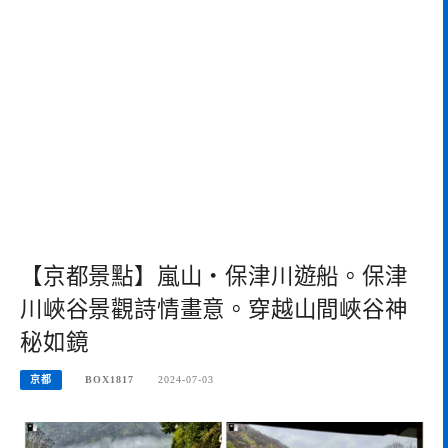
【京都景點】嵐山・保津川遊船。保津
川峽谷景觀詩情畫意。穿越山間峽谷神
秘如鏡
京都
BOX1817
2024-07-03