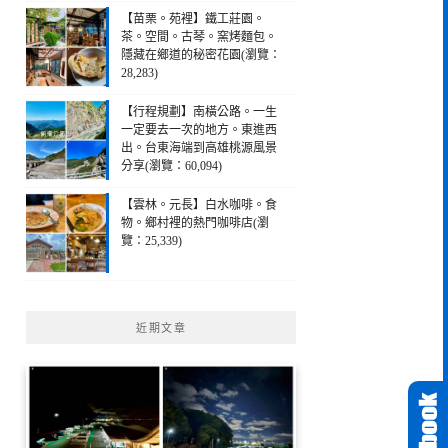
【苗栗。苑裡】鐵工莊園。
茶。空間。古琴。窯烤麵包。
隱藏在鄉道的秘密花園(瀏覽：
28,283)
【行程規劃】南橫公路。一生
一定要去一次的地方。東進西
出。台東海端到高雄桃源風景
分享(瀏覽：60,094)
【雲林。元長】白水咖啡。食
物。鄉村裡的熱門咖啡店(瀏
覽：25,339)
近期文章