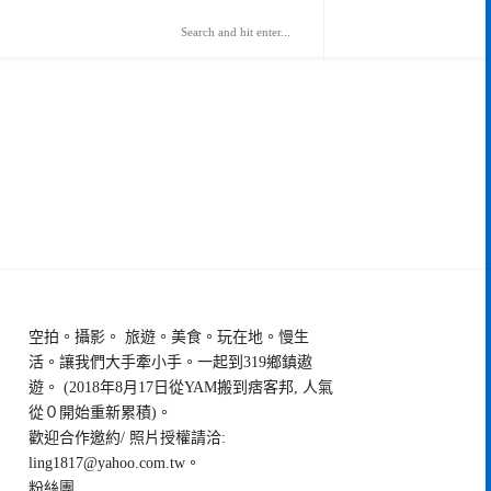
空拍。攝影。 旅遊。美食。玩在地。慢生
活。讓我們大手牽小手。一起到319鄉鎮遨
遊。 (2018年8月17日從YAM搬到痞客邦, 人氣
從０開始重新累積)。
歡迎合作邀約/ 照片授權請洽:
ling1817@yahoo.com.tw
。
粉絲團