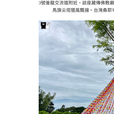
3號後龍交流道附近，該座藏傳佛教
馬旗尖塔隨風飄揚。台灣桑耶