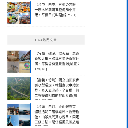
【台中。西屯】五型の丼飯。
一艘木船載滿五種海鮮小丼
飯。平價日式料理(線上：1)
GA4熱門文章
【宜蘭。礁溪】協天廟。忠義
香客大樓。號稱五星級香客住
宿。每房皆有溫泉泡湯(瀏覽：
179,861)
【嘉義。竹崎】獨立山國家步
道Ｏ型環走。樟腦寮火車站起
登。奉天岩泡茶。全台獨一無
二與鐵道相依的登山步道(瀏
覽：190,256)
【台南。白河】火山碧雲寺。
體驗透明三層樓電梯。視野極
佳。山景風光賞心悅目。國定
三級古蹟。關仔嶺風景區旅遊
景點(瀏覽：28,974)