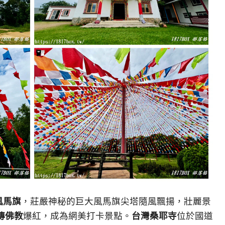
風馬旗
，莊嚴神秘的巨大風馬旗尖塔隨風飄揚，壯麗景
傳佛教
爆紅，成為網美打卡景點。
台灣桑耶寺
位於國道