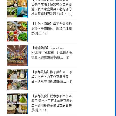
【別府溫泉推薦】葫蘆溫泉一
日遊全攻略！解鎖神奇自助砂
浴、私密家庭風呂，必吃滿分
地獄蒸與別府冷麵！(線上：2)
【彰化。鹿港】吳頂台灣鯛釣
魚場。平價快炒。新菜色江團
魚(線上：2)
【沖繩購物】Town Plaza
KANEHIDE超市。沖繩縣內規
模最大的連鎖超市(線上：2)
【京都景點】橡子共和國 二寧
坂店。吉卜力工作室周邊商
品。清水寺附近景點(線上：1)
【京都美食】総本家ゆどうふ
奧丹 清水。三百多年湯豆腐老
店。邊用餐邊享受日式庭園美
景(線上：1)