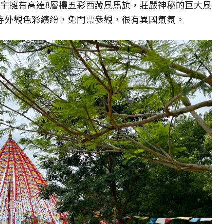
廟宇擁有高達8層樓五彩西藏風馬旗，莊嚴神秘的巨大風
寺外觀色彩繽紛，免門票參觀，很有異國氣氛。