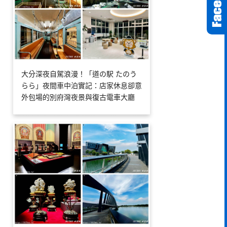
大分深夜自駕浪漫！「道の駅 たのう
らら」夜間車中泊實記：店家休息卻意
外包場的別府灣夜景與復古電車大廳