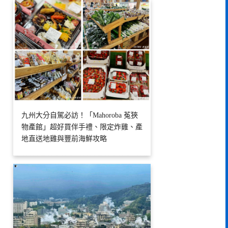
九州大分自駕必訪！「Mahoroba 菟狹
物產館」超好買伴手禮、限定炸雞、產
地直送地雞與豐前海鮮攻略