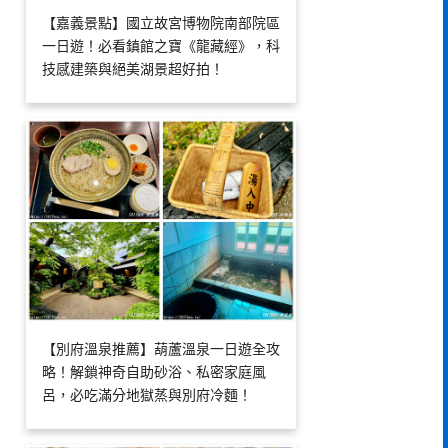
【嘉義景點】國立故宮博物院南部院區
一日遊！必看鎮館之寶《龍藏經》，科
技感建築與絕美湖景超好拍！
【別府溫泉推薦】葫蘆溫泉一日遊全攻
略！解鎖神奇自助砂浴、私密家庭風
呂，必吃滿分地獄蒸與別府冷麵！