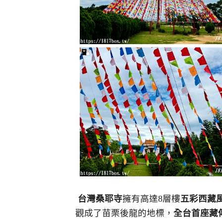
台灣桑耶寺
擁有高達8層樓
五彩西藏
觀成了苗栗後龍的地標，
全台首座藏