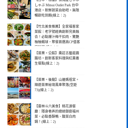
【台中。梧棲】但馬屋しゃぶ
しゃぶ Mitsui Outlet Park 台中
港店。新鮮蔬菜自助吧。無限
暢飲吃到飽(線上：2)
【竹北美食推薦】全家福客家
菜館｜老字號經典創新完美融
合！必點爆汁梅干扣肉、驚艷
柚柚蝦球，聚餐首選高CP值客
家料理(線上：2)
【苗栗。公館】棗莊古藝庭園
膳坊。創新客家料理與紅棗養
生餐點(線上：2)
【苗栗。後龍】山邊媽祖宮。
順遊苗栗秘境風車聚落(空距
73)(線上：2)
【雲林斗六美食】桃花源餐
廳：隱身巷弄的總統御廚福州
菜，必點香酥鴨、酸菜白肉
鍋！(線上：2)