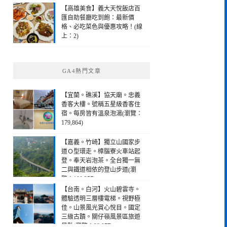
【高雄美食】義大天悅飯店百
匯自助餐廳吃到飽：最新價
格、必吃菜色與優惠攻略！(線
上：2)
GA4熱門文章
【宜蘭。礁溪】協天廟。忠義
香客大樓。號稱五星級香客住
宿。每房皆有溫泉泡湯(瀏覽：
179,864)
【嘉義。竹崎】獨立山國家步
道Ｏ型環走。樟腦寮火車站起
登。奉天岩泡茶。全台獨一無
二與鐵道相依的登山步道(瀏
覽：190,257)
【台南。白河】火山碧雲寺。
體驗透明三層樓電梯。視野極
佳。山景風光賞心悅目。國定
三級古蹟。關仔嶺風景區旅遊
景點(瀏覽：28,977)