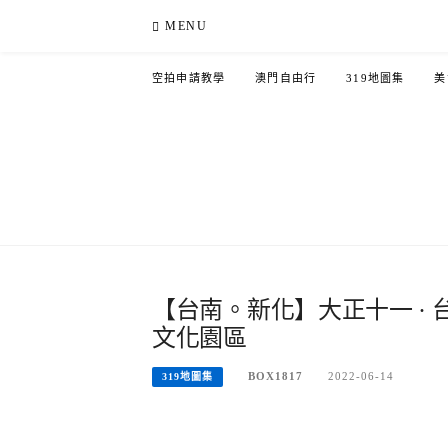
Skip
MENU
to
content
空拍申請教學
澳門自由行
319地圖集
美
【台南。新化】大正十一 ·
文化園區
BOX1817
2022-06-14
319地圖集