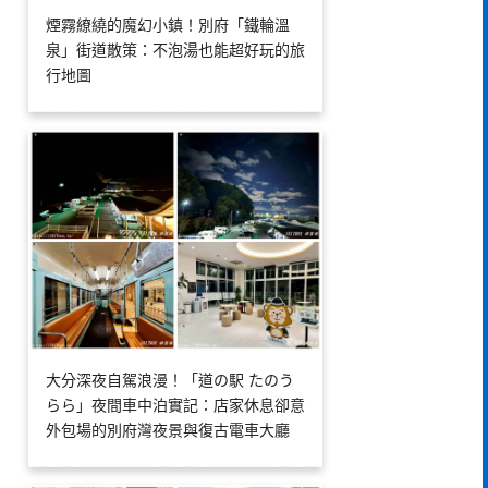
煙霧繚繞的魔幻小鎮！別府「鐵輪溫
泉」街道散策：不泡湯也能超好玩的旅
行地圖
大分深夜自駕浪漫！「道の駅 たのう
らら」夜間車中泊實記：店家休息卻意
外包場的別府灣夜景與復古電車大廳