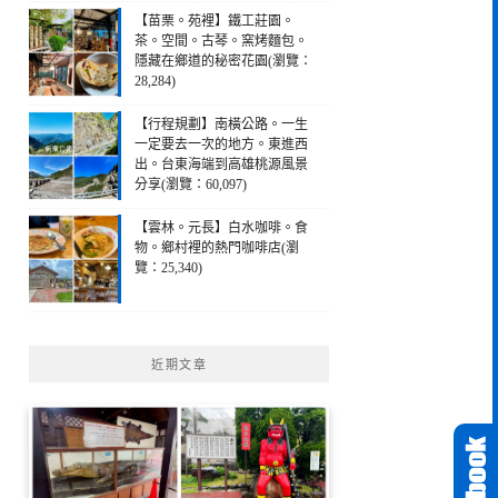
【苗栗。苑裡】鐵工莊園。
茶。空間。古琴。窯烤麵包。
隱藏在鄉道的秘密花園(瀏覽：
28,284)
【行程規劃】南橫公路。一生
一定要去一次的地方。東進西
出。台東海端到高雄桃源風景
分享(瀏覽：60,097)
【雲林。元長】白水咖啡。食
物。鄉村裡的熱門咖啡店(瀏
覽：25,340)
近期文章