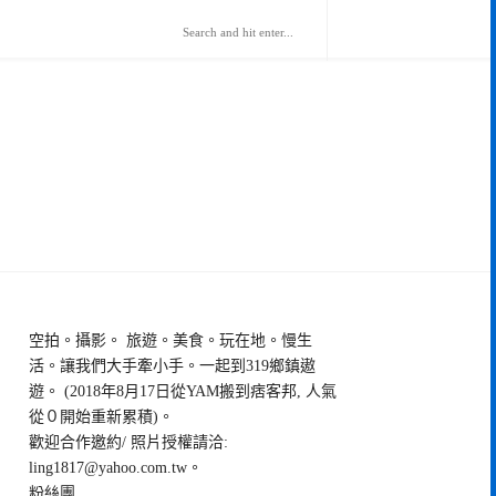
空拍。攝影。 旅遊。美食。玩在地。慢生
活。讓我們大手牽小手。一起到319鄉鎮遨
遊。 (2018年8月17日從YAM搬到痞客邦, 人氣
從０開始重新累積)。
歡迎合作邀約/ 照片授權請洽:
ling1817@yahoo.com.tw
。
粉絲團