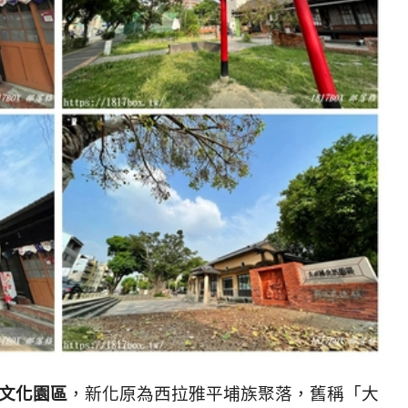
文化園區
，新化原為西拉雅平埔族聚落，舊稱「大