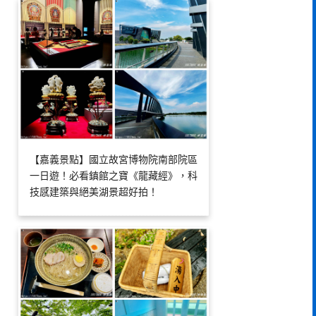
【嘉義景點】國立故宮博物院南部院區
一日遊！必看鎮館之寶《龍藏經》，科
技感建築與絕美湖景超好拍！