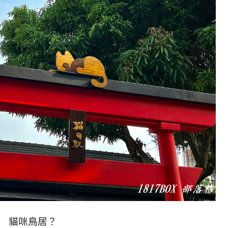
貓咪鳥居？