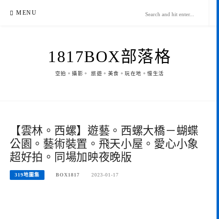
Skip
MENU
to
content
1817BOX部落格
空拍。攝影。 旅遊。美食。玩在地。慢生活
【雲林。西螺】遊藝。西螺大橋－蝴蝶
公園。藝術裝置。飛天小屋。愛心小象
超好拍。同場加映夜晚版
319地圖集
BOX1817
2023-01-17