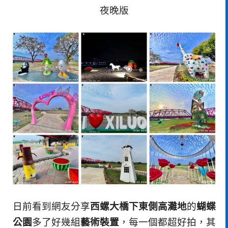
夜晚版
日前看到網友分享
西螺大橋下東側高灘地
的
蝴蝶
公園
多了好幾組
藝術裝置
，每一個都超好拍，其