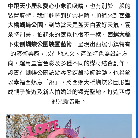
中
飛天小屋
和
愛心小象
很吸睛，也有別於一般的
裝置藝術，我們趁著到訪雲林時，順道來到
西螺
大橋蝴蝶公園
，到訪當天是藍天白雲好天氣，雲
朵特別美，拍起來的感覺也很不一樣。
西螺大橋
下東側
蝴蝶公園裝置藝術
，呈現出西螺小鎮特有
的藝術美感，以在地人文、產業特色為設計方
向，運用豐富色彩及多種不同的媒材結合創作，
設置在蝴蝶公園讓遊客零距離接觸體驗，也希望
以幸福西螺意「象」，將西螺大橋蝴蝶公園形塑
成親子旅遊及新人拍婚紗的觀光聖地，打造西螺
觀光新景點。